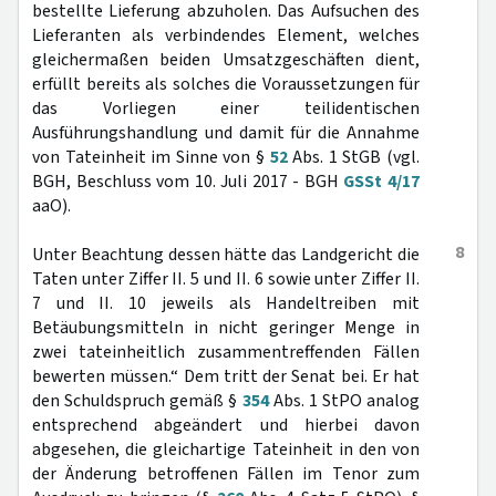
bestellte Lieferung abzuholen. Das Aufsuchen des
Lieferanten als verbindendes Element, welches
gleichermaßen beiden Umsatzgeschäften dient,
erfüllt bereits als solches die Voraussetzungen für
das Vorliegen einer teilidentischen
Ausführungshandlung und damit für die Annahme
von Tateinheit im Sinne von §
52
Abs. 1 StGB (vgl.
BGH, Beschluss vom 10. Juli 2017 - BGH
GSSt 4/17
aaO).
8
Unter Beachtung dessen hätte das Landgericht die
Taten unter Ziffer II. 5 und II. 6 sowie unter Ziffer II.
7 und II. 10 jeweils als Handeltreiben mit
Betäubungsmitteln in nicht geringer Menge in
zwei tateinheitlich zusammentreffenden Fällen
bewerten müssen.“ Dem tritt der Senat bei. Er hat
den Schuldspruch gemäß §
354
Abs. 1 StPO analog
entsprechend abgeändert und hierbei davon
abgesehen, die gleichartige Tateinheit in den von
der Änderung betroffenen Fällen im Tenor zum