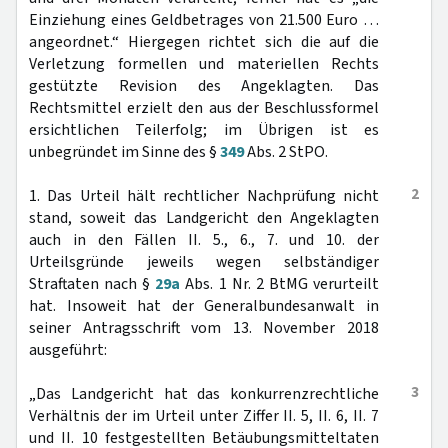
Einziehung eines Geldbetrages von 21.500 Euro …
angeordnet.“ Hiergegen richtet sich die auf die
Verletzung formellen und materiellen Rechts
gestützte Revision des Angeklagten. Das
Rechtsmittel erzielt den aus der Beschlussformel
ersichtlichen Teilerfolg; im Übrigen ist es
unbegründet im Sinne des §
349
Abs. 2 StPO.
2
1. Das Urteil hält rechtlicher Nachprüfung nicht
stand, soweit das Landgericht den Angeklagten
auch in den Fällen II. 5., 6., 7. und 10. der
Urteilsgründe jeweils wegen selbständiger
Straftaten nach §
29a
Abs. 1 Nr. 2 BtMG verurteilt
hat. Insoweit hat der Generalbundesanwalt in
seiner Antragsschrift vom 13. November 2018
ausgeführt:
3
„Das Landgericht hat das konkurrenzrechtliche
Verhältnis der im Urteil unter Ziffer II. 5, II. 6, II. 7
und II. 10 festgestellten Betäubungsmitteltaten