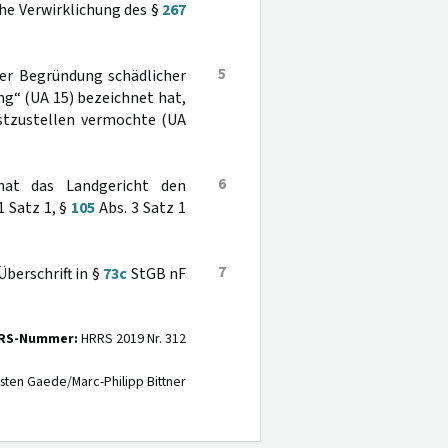
he Verwirklichung des §
267
5
der Begründung schädlicher
ng“ (UA 15) bezeichnet hat,
estzustellen vermochte (UA
6
hat das Landgericht den
1 Satz 1, §
105
Abs. 3 Satz 1
7
berschrift in §
73c
StGB nF
RS-Nummer:
HRRS 2019 Nr. 312
sten Gaede/Marc-Philipp Bittner