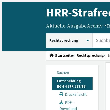
HRR
-Strafre
Aktuelle Ausgabe
Archiv
R
HRRS durchsuchen
Startseite
Rechtsprechung
B
Suchen
Entscheidung
BGH 4 StR 513/18:
Druckansicht
PDF-
Download