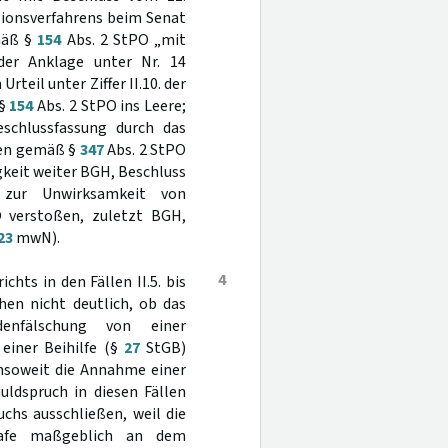
sionsverfahrens beim Senat
emäß §
154
Abs. 2 StPO „mit
der Anklage unter Nr. 14
teil unter Ziffer II.10. der
 §
154
Abs. 2 StPO ins Leere;
eschlussfassung durch das
kten gemäß §
347
Abs. 2 StPO
keit weiter BGH, Beschluss
 zur Unwirksamkeit von
 verstoßen, zuletzt BGH,
23
mwN).
4
chts in den Fällen II.5. bis
hen nicht deutlich, ob das
denfälschung von einer
einer Beihilfe (§
27
StGB)
insoweit die Annahme einer
uldspruch in diesen Fällen
chs ausschließen, weil die
rafe maßgeblich an dem