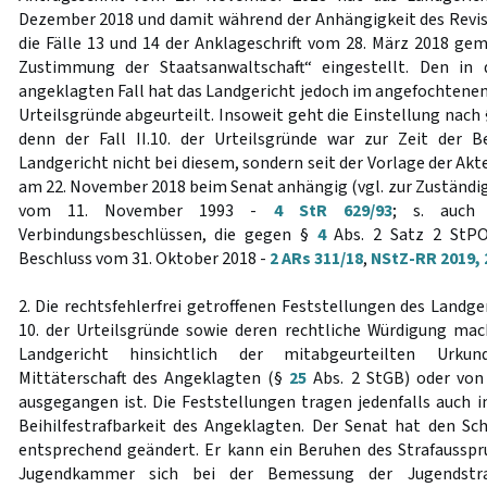
Dezember 2018 und damit während der Anhängigkeit des Revi
die Fälle 13 und 14 der Anklageschrift vom 28. März 2018 g
Zustimmung der Staatsanwaltschaft“ eingestellt. Den in 
angeklagten Fall hat das Landgericht jedoch im angefochtenen Ur
Urteilsgründe abgeurteilt. Insoweit geht die Einstellung nach
denn der Fall II.10. der Urteilsgründe war zur Zeit der B
Landgericht nicht bei diesem, sondern seit der Vorlage der A
am 22. November 2018 beim Senat anhängig (vgl. zur Zuständig
vom 11. November 1993 -
4 StR 629/93
; s. auch
Verbindungsbeschlüssen, die gegen §
4
Abs. 2 Satz 2 StPO
Beschluss vom 31. Oktober 2018 -
2 ARs 311/18
,
NStZ-RR 2019, 
2. Die rechtsfehlerfrei getroffenen Feststellungen des Landgeri
10. der Urteilsgründe sowie deren rechtliche Würdigung mac
Landgericht hinsichtlich der mitabgeurteilten Urkun
Mittäterschaft des Angeklagten (§
25
Abs. 2 StGB) oder von 
ausgegangen ist. Die Feststellungen tragen jedenfalls auch 
Beihilfestrafbarkeit des Angeklagten. Der Senat hat den Sch
entsprechend geändert. Er kann ein Beruhen des Strafausspru
Jugendkammer sich bei der Bemessung der Jugendst