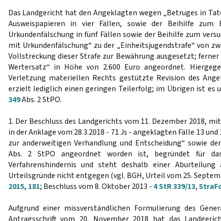
Das Landgericht hat den Angeklagten wegen „Betruges in Tat
Ausweispapieren in vier Fällen, sowie der Beihilfe zum 
Urkundenfälschung in fünf Fällen sowie der Beihilfe zum vers
mit Urkundenfälschung“ zu der „Einheitsjugendstrafe“ von zwe
Vollstreckung dieser Strafe zur Bewährung ausgesetzt; ferner
Wertersatz“ in Höhe von 2.600 Euro angeordnet. Hiergegen
Verletzung materiellen Rechts gestützte Revision des Ange
erzielt lediglich einen geringen Teilerfolg; im Übrigen ist es
349
Abs. 2 StPO.
1. Der Beschluss des Landgerichts vom 11. Dezember 2018, mi
in der Anklage vom 28.3.2018 - 71 Js - angeklagten Fälle 13 un
zur anderweitigen Verhandlung und Entscheidung“ sowie de
Abs. 2 StPO angeordnet worden ist, begründet für das 
Verfahrenshindernis und steht deshalb einer Aburteilung a
Urteilsgründe nicht entgegen (vgl. BGH, Urteil vom 25. Septem
2015, 181
; Beschluss vom 8. Oktober 2013 -
4 StR 339/13
,
StraFo
Aufgrund einer missverständlichen Formulierung des Gener
Antragsschrift vom 20. November 2018 hat das Landgeric