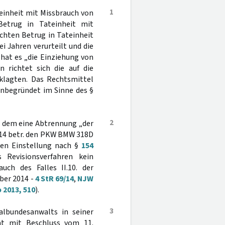
1
einheit mit Missbrauch von
Betrug in Tateinheit mit
uchten Betrug in Tateinheit
i Jahren verurteilt und die
 hat es „die Einziehung von
 richtet sich die auf die
klagten. Das Rechtsmittel
 unbegründet im Sinne des §
2
t dem eine Abtrennung „der
d 14 betr. den PKW BMW 318D
ren Einstellung nach §
154
Revisionsverfahren kein
uch des Falles II.10. der
ber 2014 -
4 StR 69/14
,
NJW
 2013, 510
).
3
albundesanwalts in seiner
ht mit Beschluss vom 11.