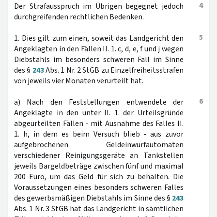
4
Der Strafausspruch im Übrigen begegnet jedoch
durchgreifenden rechtlichen Bedenken.
5
1. Dies gilt zum einen, soweit das Landgericht den
Angeklagten in den Fällen II. 1. c, d, e, f und j wegen
Diebstahls im besonders schweren Fall im Sinne
des §
243
Abs. 1 Nr. 2 StGB zu Einzelfreiheitsstrafen
von jeweils vier Monaten verurteilt hat.
6
a) Nach den Feststellungen entwendete der
Angeklagte in den unter II. 1. der Urteilsgründe
abgeurteilten Fällen - mit Ausnahme des Falles II.
1. h, in dem es beim Versuch blieb - aus zuvor
aufgebrochenen Geldeinwurfautomaten
verschiedener Reinigungsgeräte an Tankstellen
jeweils Bargeldbeträge zwischen fünf und maximal
200 Euro, um das Geld für sich zu behalten. Die
Voraussetzungen eines besonders schweren Falles
des gewerbsmäßigen Diebstahls im Sinne des §
243
Abs. 1 Nr. 3 StGB hat das Landgericht in sämtlichen