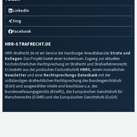
LinkedIn
Xing
Facebook
HRR-STRAFRECHT.DE
HRR-Strafrecht.de ist ein Service der Hamburger Anwaltskanzlei
Strate und
Kollegen
. Das Projekt bietet einen kostenlosen Zugang zur aktuellen
höchstrichterlichen Rechtsprechung im Strafrecht und Strafverfahrensrecht.
Es besteht aus der juristischen Fachzeitschrift
HRRS
, einem monatlichen
Newsletter
und einer
Rechtsprechungs-Datenbank
mit der
vollständigen strafrechtlichen Rechtsprechung des Bundesgerichtshofs
(BGH) und ausgewählter Urteile und Beschlüsse u.a. des
Bundesverfassungsgerichts (BVerfG), des Europäischen Gerichtshofs für
Menschenrechte (EGMR) und des Europäischen Gerichtshofs (EuGH).
Impressum
·
Datenschutz