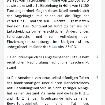
Wertes von Taterträgen in Höhe von 133.000 Euro
sowie die erweiterte Einziehung in Höhe von 87.150
Euro angeordnet. Gegen dieses Urteil wendet sich
der Angeklagte mit seiner auf die Rüge der
Verletzung materiellen Rechts gestützten
Revision. Das Rechtsmittel führt zu der aus der
Entscheidungsformel ersichtlichen Änderung des
Schuldspruchs und zur Aufhebung der
Einziehungsentscheidung; im Übrigen ist es
unbegründet im Sinne des §
349
Abs. 2 StPO.
2
1. Der Schuldspruch des angefochtenen Urteils hält
rechtlicher Nachprüfung nicht uneingeschränkt
stand.
3
a) Die Annahme von neun selbstständigen Taten
des bandenmäßigen unerlaubten Handeltreibens
mit Betäubungsmitteln in nicht geringer Menge
hat keinen Bestand. Vielmehr sind die Fälle II. 2. 1
und II. 2. 2 der Urteilsgründe infolge einer
Bewertungseinheit zu einer Tat des