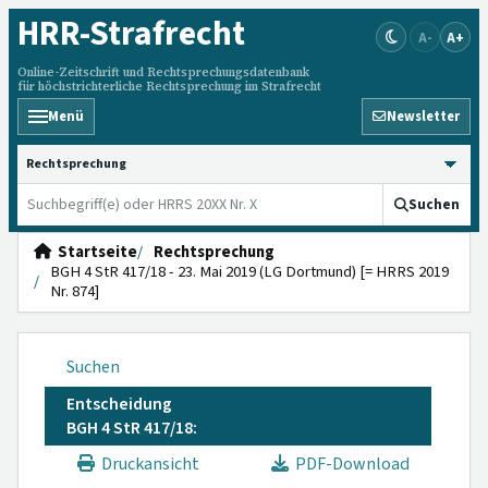
HRR
-Strafrecht
A-
A+
Online-Zeitschrift und Rechtsprechungsdatenbank
für höchstrichterliche Rechtsprechung im Strafrecht
Menü
Newsletter
HRRS durchsuchen
Suchen
Startseite
Rechtsprechung
BGH 4 StR 417/18 - 23. Mai 2019 (LG Dortmund) [= HRRS 2019
Nr. 874]
Suchen
Entscheidung
BGH 4 StR 417/18:
Druckansicht
PDF-Download