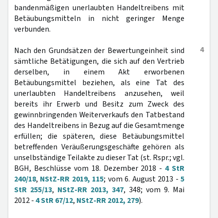
bandenmäßigen unerlaubten Handeltreibens mit
Betäubungsmitteln in nicht geringer Menge
verbunden.
4
Nach den Grundsätzen der Bewertungeinheit sind
sämtliche Betätigungen, die sich auf den Vertrieb
derselben, in einem Akt erworbenen
Betäubungsmittel beziehen, als eine Tat des
unerlaubten Handeltreibens anzusehen, weil
bereits ihr Erwerb und Besitz zum Zweck des
gewinnbringenden Weiterverkaufs den Tatbestand
des Handeltreibens in Bezug auf die Gesamtmenge
erfüllen; die späteren, diese Betäubungsmittel
betreffenden Veräußerungsgeschäfte gehören als
unselbständige Teilakte zu dieser Tat (st. Rspr.; vgl.
BGH, Beschlüsse vom 18. Dezember 2018 -
4 StR
240/18
,
NStZ-RR 2019, 115
; vom 6. August 2013 -
5
StR 255/13
,
NStZ-RR 2013, 347
, 348; vom 9. Mai
2012 -
4 StR 67/12
,
NStZ-RR 2012, 279
).