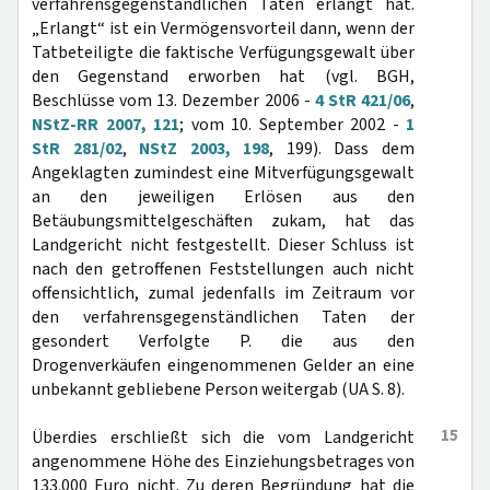
verfahrensgegenständlichen Taten erlangt hat.
„Erlangt“ ist ein Vermögensvorteil dann, wenn der
Tatbeteiligte die faktische Verfügungsgewalt über
den Gegenstand erworben hat (vgl. BGH,
Beschlüsse vom 13. Dezember 2006 -
4 StR 421/06
,
NStZ-RR 2007, 121
; vom 10. September 2002 -
1
StR 281/02
,
NStZ 2003, 198
, 199). Dass dem
Angeklagten zumindest eine Mitverfügungsgewalt
an den jeweiligen Erlösen aus den
Betäubungsmittelgeschäften zukam, hat das
Landgericht nicht festgestellt. Dieser Schluss ist
nach den getroffenen Feststellungen auch nicht
offensichtlich, zumal jedenfalls im Zeitraum vor
den verfahrensgegenständlichen Taten der
gesondert Verfolgte P. die aus den
Drogenverkäufen eingenommenen Gelder an eine
unbekannt gebliebene Person weitergab (UA S. 8).
15
Überdies erschließt sich die vom Landgericht
angenommene Höhe des Einziehungsbetrages von
133.000 Euro nicht. Zu deren Begründung hat die