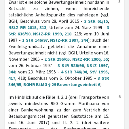
5
Zwar ist eine solche Bewertungseinheit nur dann in
Betracht zu ziehen, wenn hinreichende
tatsächliche Anhaltspunkte dies nahelegen (vgl.
BGH, Beschluss vom 28. April 2015 -
3 StR 61/15
,
NStZ-RR 2015, 313
; Urteile vom 24. März 1999 -
3
StR 636/98
,
NStZ-RR 1999, 218
, 219; vom 10. Juni
1997 -
1 StR 146/97
,
NStZ-RR 1997, 344
); auch der
Zweifelsgrundsatz gebietet die Annahme einer
Bewertungseinheit nicht (vgl. BGH, Urteile vom 16.
November 2005 -
2 StR 296/05
,
NStZ-RR 2006, 55
;
vom 26. Februar 1997 -
3 StR 586/96
,
NStZ 1997,
344
; vom 23. März 1995 -
4 StR 746/94
,
StV 1995,
417
, 418; Beschluss vom 6. Oktober 1995 -
3 StR
346/95
,
BGHR BtMG § 29 Bewertungseinheit 6
).
6
Im Hinblick auf die Fälle II. 2. 1 (drei Transporte von
jeweils mindestens 950 Gramm Marihuana von
einer Bunkerwohnung zu der zum Vertrieb der
Betäubungsmittel genutzten Gaststätte am 15.
und 16. Juni 2017) und II. 2. 2 (drei weitere