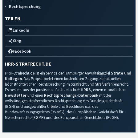
Rechtsprechung
TEILEN
LinkedIn
Xing
Facebook
HRR-STRAFRECHT.DE
HRR-Strafrecht.de ist ein Service der Hamburger Anwaltskanzlei
Strate und
Kollegen
. Das Projekt bietet einen kostenlosen Zugang zur aktuellen
höchstrichterlichen Rechtsprechung im Strafrecht und Strafverfahrensrecht.
Es besteht aus der juristischen Fachzeitschrift
HRRS
, einem monatlichen
Newsletter
und einer
Rechtsprechungs-Datenbank
mit der
vollständigen strafrechtlichen Rechtsprechung des Bundesgerichtshofs
(BGH) und ausgewählter Urteile und Beschlüsse u.a. des
Bundesverfassungsgerichts (BVerfG), des Europäischen Gerichtshofs für
Menschenrechte (EGMR) und des Europäischen Gerichtshofs (EuGH).
Impressum
·
Datenschutz