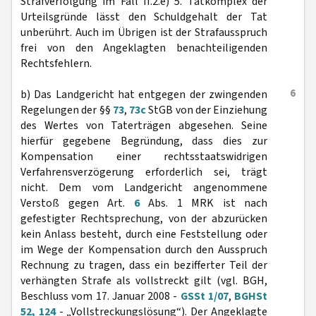
Strafverfolgung im Fall II.2.e) 5. Tatkomplex der
Urteilsgründe lässt den Schuldgehalt der Tat
unberührt. Auch im Übrigen ist der Strafausspruch
frei von den Angeklagten benachteiligenden
Rechtsfehlern.
6
b) Das Landgericht hat entgegen der zwingenden
Regelungen der §§
73
,
73c
StGB von der Einziehung
des Wertes von Taterträgen abgesehen. Seine
hierfür gegebene Begründung, dass dies zur
Kompensation einer rechtsstaatswidrigen
Verfahrensverzögerung erforderlich sei, trägt
nicht. Dem vom Landgericht angenommene
Verstoß gegen Art.
6
Abs. 1 MRK ist nach
gefestigter Rechtsprechung, von der abzurücken
kein Anlass besteht, durch eine Feststellung oder
im Wege der Kompensation durch den Ausspruch
Rechnung zu tragen, dass ein bezifferter Teil der
verhängten Strafe als vollstreckt gilt (vgl. BGH,
Beschluss vom 17. Januar 2008 -
GSSt 1/07
,
BGHSt
52, 124
- „Vollstreckungslösung“). Der Angeklagte