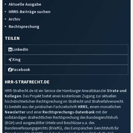
Aktuelle Ausgabe
HRRS-Beiträge suchen
Archiv
Rechtsprechung
TEILEN
LinkedIn
Xing
Facebook
HRR-STRAFRECHT.DE
HRR-Strafrecht.de ist ein Service der Hamburger Anwaltskanzlei
Strate und
Kollegen
. Das Projekt bietet einen kostenlosen Zugang zur aktuellen
höchstrichterlichen Rechtsprechung im Strafrecht und Strafverfahrensrecht.
Es besteht aus der juristischen Fachzeitschrift
HRRS
, einem monatlichen
Newsletter
und einer
Rechtsprechungs-Datenbank
mit der
vollständigen strafrechtlichen Rechtsprechung des Bundesgerichtshofs
(BGH) und ausgewählter Urteile und Beschlüsse u.a. des
Bundesverfassungsgerichts (BVerfG), des Europäischen Gerichtshofs für