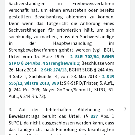
Sachverständigen im Freibeweisverfahren
verschafft hat, um einen erwarteten oder bereits
gestellten Beweisantrag ablehnen zu können.
Denn wenn das Tatgericht die Anhörung eines
Sachverständigen für erforderlich hält, um sich
sachkundig zu machen, muss der Sachverständige
in der Hauptverhandlung im
Strengbeweisverfahren gehört werden (vgl. BGH,
Urteil vom 15. März 1995 -
2 StR 702/94
,
BGHR
StPO § 244 Abs. 4 Strengbeweis 1
; Beschlüsse vom
26. März 2014 -
2 StR 274/13
, BGHR StGB § 244 Abs.
4 Satz 1, Sachkunde 14; vom 23. Mai 2013 -
2 StR
555/12
,
wistra 2013, 389
f.; SK-StPO/Frister, 5. Aufl.,
§ 244 Rn. 209; Meyer-Goßner/Schmitt, StPO, 61.
Aufl., § 244 Rn. 73).
7
3. Auf der fehlerhaften Ablehnung des
Beweisantrags beruht das Urteil (§
337
Abs. 1
StPO), da nicht ausgeschlossen werden kann, dass
das Landgericht nach Einholung des beantragten