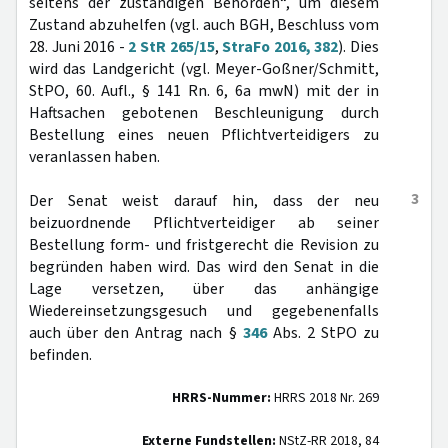
seitens der zuständigen Behörden“, um diesem
Zustand abzuhelfen (vgl. auch BGH, Beschluss vom
28. Juni 2016 -
2 StR 265/15
,
StraFo 2016, 382
). Dies
wird das Landgericht (vgl. Meyer-Goßner/Schmitt,
StPO, 60. Aufl., § 141 Rn. 6, 6a mwN) mit der in
Haftsachen gebotenen Beschleunigung durch
Bestellung eines neuen Pflichtverteidigers zu
veranlassen haben.
3
Der Senat weist darauf hin, dass der neu
beizuordnende Pflichtverteidiger ab seiner
Bestellung form- und fristgerecht die Revision zu
begründen haben wird. Das wird den Senat in die
Lage versetzen, über das anhängige
Wiedereinsetzungsgesuch und gegebenenfalls
auch über den Antrag nach §
346
Abs. 2 StPO zu
befinden.
HRRS-Nummer:
HRRS 2018 Nr. 269
Externe Fundstellen:
NStZ-RR 2018, 84