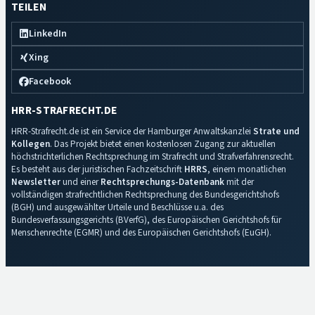
TEILEN
LinkedIn
Xing
Facebook
HRR-STRAFRECHT.DE
HRR-Strafrecht.de ist ein Service der Hamburger Anwaltskanzlei
Strate und
Kollegen
. Das Projekt bietet einen kostenlosen Zugang zur aktuellen
höchstrichterlichen Rechtsprechung im Strafrecht und Strafverfahrensrecht.
Es besteht aus der juristischen Fachzeitschrift
HRRS
, einem monatlichen
Newsletter
und einer
Rechtsprechungs-Datenbank
mit der
vollständigen strafrechtlichen Rechtsprechung des Bundesgerichtshofs
(BGH) und ausgewählter Urteile und Beschlüsse u.a. des
Bundesverfassungsgerichts (BVerfG), des Europäischen Gerichtshofs für
Menschenrechte (EGMR) und des Europäischen Gerichtshofs (EuGH).
Impressum
·
Datenschutz