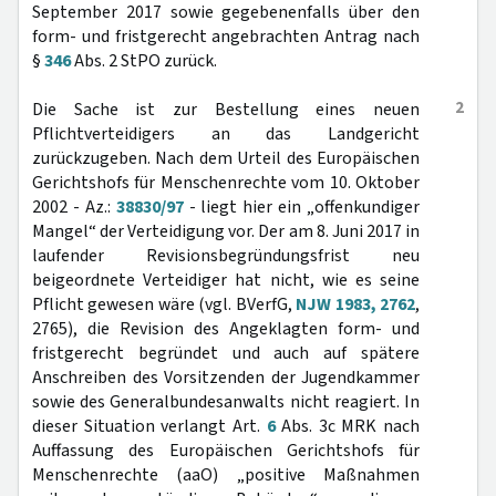
September 2017 sowie gegebenenfalls über den
form- und fristgerecht angebrachten Antrag nach
§
346
Abs. 2 StPO zurück.
2
Die Sache ist zur Bestellung eines neuen
Pflichtverteidigers an das Landgericht
zurückzugeben. Nach dem Urteil des Europäischen
Gerichtshofs für Menschenrechte vom 10. Oktober
2002 - Az.:
38830/97
- liegt hier ein „offenkundiger
Mangel“ der Verteidigung vor. Der am 8. Juni 2017 in
laufender Revisionsbegründungsfrist neu
beigeordnete Verteidiger hat nicht, wie es seine
Pflicht gewesen wäre (vgl. BVerfG,
NJW 1983, 2762
,
2765), die Revision des Angeklagten form- und
fristgerecht begründet und auch auf spätere
Anschreiben des Vorsitzenden der Jugendkammer
sowie des Generalbundesanwalts nicht reagiert. In
dieser Situation verlangt Art.
6
Abs. 3c MRK nach
Auffassung des Europäischen Gerichtshofs für
Menschenrechte (aaO) „positive Maßnahmen