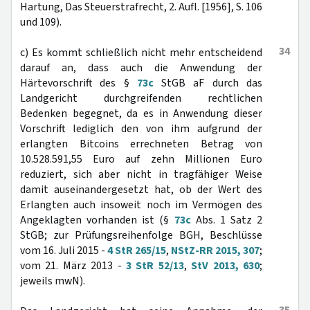
Hartung, Das Steuerstrafrecht, 2. Aufl. [1956], S. 106
und 109).
34
c) Es kommt schließlich nicht mehr entscheidend
darauf an, dass auch die Anwendung der
Härtevorschrift des §
73c
StGB aF durch das
Landgericht durchgreifenden rechtlichen
Bedenken begegnet, da es in Anwendung dieser
Vorschrift lediglich den von ihm aufgrund der
erlangten Bitcoins errechneten Betrag von
10.528.591,55 Euro auf zehn Millionen Euro
reduziert, sich aber nicht in tragfähiger Weise
damit auseinandergesetzt hat, ob der Wert des
Erlangten auch insoweit noch im Vermögen des
Angeklagten vorhanden ist (§
73c
Abs. 1 Satz 2
StGB; zur Prüfungsreihenfolge BGH, Beschlüsse
vom 16. Juli 2015 -
4 StR 265/15
,
NStZ-RR 2015, 307
;
vom 21. März 2013 -
3 StR 52/13
,
StV 2013, 630
;
jeweils mwN).