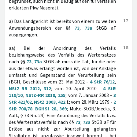
begründet, auch nicht in Bezug auf den für verfallen
erklärten Pkw Maserati.
17
a) Das Landgericht ist bereits von einem zu weiten
Anwendungsbereich der §§
73
,
73a
StGB aF
ausgegangen.
18
aa) Bei der Anordnung des Verfalls
beziehungsweise des Verfalls des Wertersatzes
nach §§
73
,
73a
StGB aF muss die Tat, für die oder
aus der etwas erlangt worden ist, von der Anklage
umfasst und Gegenstand der Verurteilung sein
(BGH, Beschlüsse vom 23. Mai 2012 -
4 StR 76/12
,
NStZ-RR 2012, 312
; vom 20. April 2010 -
4 StR
119/10
,
NStZ-RR 2010, 255
; vom 7. Januar 2003 -
3
StR 421/02
,
NStZ 2003, 422
f.; vom 28. März 1979 -
2
StR 700/78
,
BGHSt 28, 369
; MüKo-StGB/Joecks, 3.
Aufl., § 73 Rn. 24). Eine Anordnung des Verfalls bzw.
des Wertersatzverfalls nach §§
73
,
73a
StGB aF für
Erlöse aus nicht zur Aburteilung gelangten
Straftaten ist unzulässig; insoweit kommt - bei