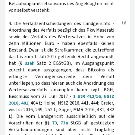
Betäubungsmittelkonsums des Angeklagten nicht
von selbst versteht.
16
4. Die Verfallsentscheidungen des Landgerichts -
Anordnung des Verfalls bezüglich des Pkw Maserati
sowie des Verfalls des Wertersatzes in Höhe von
zehn Millionen Euro - haben ebenfalls keinen
Bestand. Zwar ist die Strafkammer, die zutreffend
das bis zum 1. Juli 2017 geltende Recht angewandt
hat (§
316h
Satz 2 EGStGB), im Ausgangspunkt
zurecht davon ausgegangen, dass Bitcoins als
erlangte Vermögensvorteile dem Verfall
unterliegen, so dass hieran auch die Anordnung des
Wertersatzverfalls anknüpfen kann (vgl. BGH,
Beschluss vom 27. Juli 2017 -
1 StR 412/16
,
NStZ
2018, 401
, 404 f.; Heine, NStZ 2016, 441, 444; Greier,
wistra 2016, 249, 252 f.; Goger, MMR 2016, 431, 432
f.). Die vom Landgericht ausschließlich auf die
Vorschriften der §§
73
,
73a
StGB aF gestützten
Verfallsanordnungen sind aber nicht tragfähig