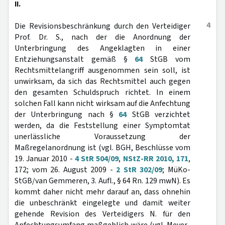
II.
4
Die Revisionsbeschränkung durch den Verteidiger
Prof. Dr. S., nach der die Anordnung der
Unterbringung des Angeklagten in einer
Entziehungsanstalt gemäß §
64
StGB vom
Rechtsmittelangriff ausgenommen sein soll, ist
unwirksam, da sich das Rechtsmittel auch gegen
den gesamten Schuldspruch richtet. In einem
solchen Fall kann nicht wirksam auf die Anfechtung
der Unterbringung nach §
64
StGB verzichtet
werden, da die Feststellung einer Symptomtat
unerlässliche Voraussetzung der
Maßregelanordnung ist (vgl. BGH, Beschlüsse vom
19. Januar 2010 -
4 StR 504/09
,
NStZ-RR 2010, 171
,
172; vom 26. August 2009 -
2 StR 302/09
; MüKo-
StGB/van Gemmeren, 3. Aufl., § 64 Rn. 129 mwN). Es
kommt daher nicht mehr darauf an, dass ohnehin
die unbeschränkt eingelegte und damit weiter
gehende Revision des Verteidigers N. für den