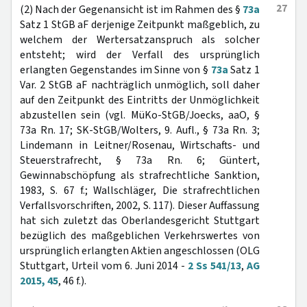
27
(2) Nach der Gegenansicht ist im Rahmen des §
73a
Satz 1 StGB aF derjenige Zeitpunkt maßgeblich, zu
welchem der Wertersatzanspruch als solcher
entsteht; wird der Verfall des ursprünglich
erlangten Gegenstandes im Sinne von §
73a
Satz 1
Var. 2 StGB aF nachträglich unmöglich, soll daher
auf den Zeitpunkt des Eintritts der Unmöglichkeit
abzustellen sein (vgl. MüKo-StGB/Joecks, aaO, §
73a Rn. 17; SK-StGB/Wolters, 9. Aufl., § 73a Rn. 3;
Lindemann in Leitner/Rosenau, Wirtschafts- und
Steuerstrafrecht, § 73a Rn. 6; Güntert,
Gewinnabschöpfung als strafrechtliche Sanktion,
1983, S. 67 f.; Wallschläger, Die strafrechtlichen
Verfallsvorschriften, 2002, S. 117). Dieser Auffassung
hat sich zuletzt das Oberlandesgericht Stuttgart
bezüglich des maßgeblichen Verkehrswertes von
ursprünglich erlangten Aktien angeschlossen (OLG
Stuttgart, Urteil vom 6. Juni 2014 -
2 Ss 541/13
,
AG
2015, 45
, 46 f.).