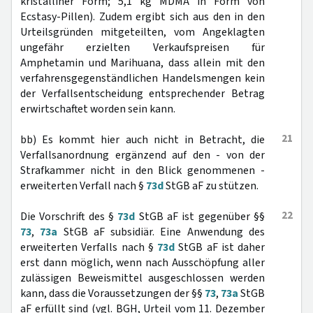
kristalliner Form; 5,1 kg MDMA in Form von
Ecstasy-Pillen). Zudem ergibt sich aus den in den
Urteilsgründen mitgeteilten, vom Angeklagten
ungefähr erzielten Verkaufspreisen für
Amphetamin und Marihuana, dass allein mit den
verfahrensgegenständlichen Handelsmengen kein
der Verfallsentscheidung entsprechender Betrag
erwirtschaftet worden sein kann.
21
bb) Es kommt hier auch nicht in Betracht, die
Verfallsanordnung ergänzend auf den - von der
Strafkammer nicht in den Blick genommenen -
erweiterten Verfall nach §
73d
StGB aF zu stützen.
22
Die Vorschrift des §
73d
StGB aF ist gegenüber §§
73
,
73a
StGB aF subsidiär. Eine Anwendung des
erweiterten Verfalls nach §
73d
StGB aF ist daher
erst dann möglich, wenn nach Ausschöpfung aller
zulässigen Beweismittel ausgeschlossen werden
kann, dass die Voraussetzungen der §§
73
,
73a
StGB
aF erfüllt sind (vgl. BGH, Urteil vom 11. Dezember