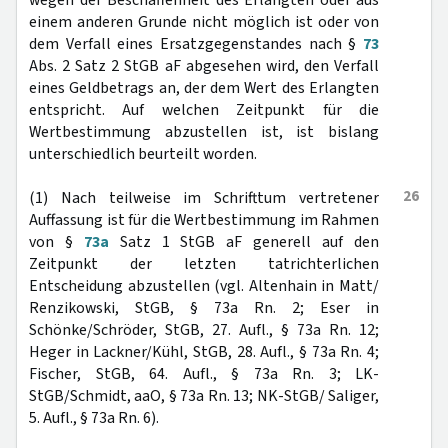
wegen der Beschaffenheit des Erlangten oder aus
einem anderen Grunde nicht möglich ist oder von
dem Verfall eines Ersatzgegenstandes nach §
73
Abs. 2 Satz 2 StGB aF abgesehen wird, den Verfall
eines Geldbetrags an, der dem Wert des Erlangten
entspricht. Auf welchen Zeitpunkt für die
Wertbestimmung abzustellen ist, ist bislang
unterschiedlich beurteilt worden.
26
(1) Nach teilweise im Schrifttum vertretener
Auffassung ist für die Wertbestimmung im Rahmen
von §
73a
Satz 1 StGB aF generell auf den
Zeitpunkt der letzten tatrichterlichen
Entscheidung abzustellen (vgl. Altenhain in Matt/
Renzikowski, StGB, § 73a Rn. 2; Eser in
Schönke/Schröder, StGB, 27. Aufl., § 73a Rn. 12;
Heger in Lackner/Kühl, StGB, 28. Aufl., § 73a Rn. 4;
Fischer, StGB, 64. Aufl., § 73a Rn. 3; LK-
StGB/Schmidt, aaO, § 73a Rn. 13; NK-StGB/ Saliger,
5. Aufl., § 73a Rn. 6).