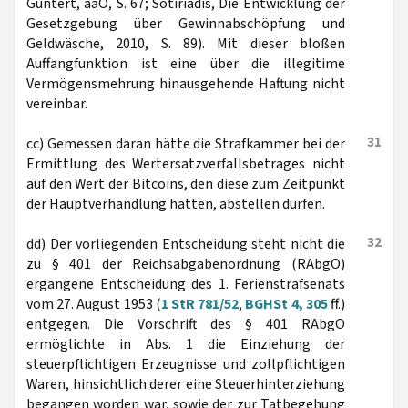
Güntert, aaO, S. 67; Sotiriadis, Die Entwicklung der
Gesetzgebung über Gewinnabschöpfung und
Geldwäsche, 2010, S. 89). Mit dieser bloßen
Auffangfunktion ist eine über die illegitime
Vermögensmehrung hinausgehende Haftung nicht
vereinbar.
31
cc) Gemessen daran hätte die Strafkammer bei der
Ermittlung des Wertersatzverfallsbetrages nicht
auf den Wert der Bitcoins, den diese zum Zeitpunkt
der Hauptverhandlung hatten, abstellen dürfen.
32
dd) Der vorliegenden Entscheidung steht nicht die
zu § 401 der Reichsabgabenordnung (RAbgO)
ergangene Entscheidung des 1. Ferienstrafsenats
vom 27. August 1953 (
1 StR 781/52
,
BGHSt 4, 305
ff.)
entgegen. Die Vorschrift des § 401 RAbgO
ermöglichte in Abs. 1 die Einziehung der
steuerpflichtigen Erzeugnisse und zollpflichtigen
Waren, hinsichtlich derer eine Steuerhinterziehung
begangen worden war, sowie der zur Tatbegehung