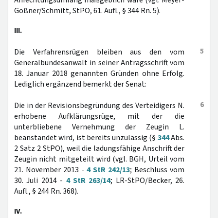
Anfechtungsumfang maßgeblich wäre (vgl. Meyer-
Goßner/Schmitt, StPO, 61. Aufl., § 344 Rn. 5).
III.
5
Die Verfahrensrügen bleiben aus den vom
Generalbundesanwalt in seiner Antragsschrift vom
18. Januar 2018 genannten Gründen ohne Erfolg.
Lediglich ergänzend bemerkt der Senat:
6
Die in der Revisionsbegründung des Verteidigers N.
erhobene Aufklärungsrüge, mit der die
unterbliebene Vernehmung der Zeugin L.
beanstandet wird, ist bereits unzulässig (§
344
Abs.
2 Satz 2 StPO), weil die ladungsfähige Anschrift der
Zeugin nicht mitgeteilt wird (vgl. BGH, Urteil vom
21. November 2013 -
4 StR 242/13
; Beschluss vom
30. Juli 2014 -
4 StR 263/14
; LR-StPO/Becker, 26.
Aufl., § 244 Rn. 368).
IV.