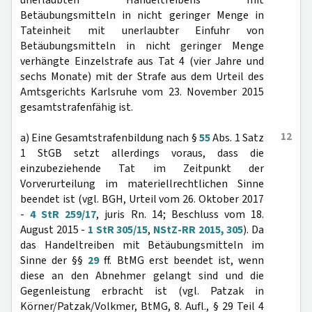
unerlaubten Handeltreibens mit
Betäubungsmitteln in nicht geringer Menge in
Tateinheit mit unerlaubter Einfuhr von
Betäubungsmitteln in nicht geringer Menge
verhängte Einzelstrafe aus Tat 4 (vier Jahre und
sechs Monate) mit der Strafe aus dem Urteil des
Amtsgerichts Karlsruhe vom 23. November 2015
gesamtstrafenfähig ist.
12
a) Eine Gesamtstrafenbildung nach §
55
Abs. 1 Satz
1 StGB setzt allerdings voraus, dass die
einzubeziehende Tat im Zeitpunkt der
Vorverurteilung im materiellrechtlichen Sinne
beendet ist (vgl. BGH, Urteil vom 26. Oktober 2017
-
4 StR 259/17
, juris Rn. 14; Beschluss vom 18.
August 2015 -
1 StR 305/15
,
NStZ-RR 2015, 305
). Da
das Handeltreiben mit Betäubungsmitteln im
Sinne der §§
29
ff. BtMG erst beendet ist, wenn
diese an den Abnehmer gelangt sind und die
Gegenleistung erbracht ist (vgl. Patzak in
Körner/Patzak/Volkmer, BtMG, 8. Aufl., § 29 Teil 4