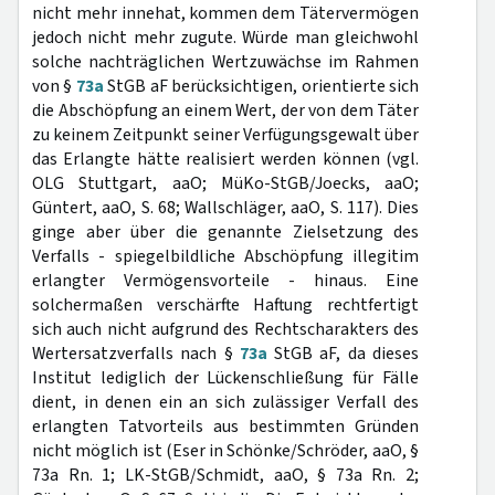
nicht mehr innehat, kommen dem Tätervermögen
jedoch nicht mehr zugute. Würde man gleichwohl
solche nachträglichen Wertzuwächse im Rahmen
von §
73a
StGB aF berücksichtigen, orientierte sich
die Abschöpfung an einem Wert, der von dem Täter
zu keinem Zeitpunkt seiner Verfügungsgewalt über
das Erlangte hätte realisiert werden können (vgl.
OLG Stuttgart, aaO; MüKo-StGB/Joecks, aaO;
Güntert, aaO, S. 68; Wallschläger, aaO, S. 117). Dies
ginge aber über die genannte Zielsetzung des
Verfalls - spiegelbildliche Abschöpfung illegitim
erlangter Vermögensvorteile - hinaus. Eine
solchermaßen verschärfte Haftung rechtfertigt
sich auch nicht aufgrund des Rechtscharakters des
Wertersatzverfalls nach §
73a
StGB aF, da dieses
Institut lediglich der Lückenschließung für Fälle
dient, in denen ein an sich zulässiger Verfall des
erlangten Tatvorteils aus bestimmten Gründen
nicht möglich ist (Eser in Schönke/Schröder, aaO, §
73a Rn. 1; LK-StGB/Schmidt, aaO, § 73a Rn. 2;