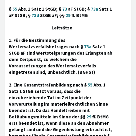
§
55
Abs. 1 Satz 1 StGB; §
73
aF StGB; §
73a
Satz 1
aF StGB; §
73d
StGB aF; §§
29
ff. BtMG
Leitsätze
1. Für die Bestimmung des
Wertersatzverfallsbetrages nach §
73a
Satz 1
StGB aF sind Wertsteigerungen des Erlangten ab
dem Zeitpunkt, zu welchem die
Voraussetzungen des Wertersatzverfalls
eingetreten sind, unbeachtlich. (BGHSt)
2. Eine Gesamtstrafenbildung nach §
55
Abs. 1
Satz 1 StGB setzt voraus, dass die
einzubeziehende Tat im Zeitpunkt der
Vorverurteilung im materiellrechtlichen Sinne
beendet ist. Da das Handeltreiben mit
Betäubungsmitteln im Sinne der §§
29
ff. BtMG
erst beendet ist, wenn diese an den Abnehmer
gelangt sind und die Gegenleistung erbracht ist,