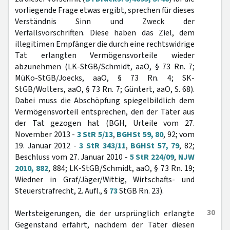
vorliegende Frage etwas ergibt, sprechen für dieses
Verständnis Sinn und Zweck der
Verfallsvorschriften. Diese haben das Ziel, dem
illegitimen Empfänger die durch eine rechtswidrige
Tat erlangten Vermögensvorteile wieder
abzunehmen (LK-StGB/Schmidt, aaO, § 73 Rn. 7;
MüKo-StGB/Joecks, aaO, § 73 Rn. 4; SK-
StGB/Wolters, aaO, § 73 Rn. 7; Güntert, aaO, S. 68).
Dabei muss die Abschöpfung spiegelbildlich dem
Vermögensvorteil entsprechen, den der Täter aus
der Tat gezogen hat (BGH, Urteile vom 27.
November 2013 -
3 StR 5/13
,
BGHSt 59, 80
, 92; vom
19. Januar 2012 -
3 StR 343/11
,
BGHSt 57, 79
, 82;
Beschluss vom 27. Januar 2010 -
5 StR 224/09
,
NJW
2010, 882
, 884; LK-StGB/Schmidt, aaO, § 73 Rn. 19;
Wiedner in Graf/Jäger/Wittig, Wirtschafts- und
Steuerstrafrecht, 2. Aufl., §
73
StGB Rn. 23).
30
Wertsteigerungen, die der ursprünglich erlangte
Gegenstand erfährt, nachdem der Täter diesen