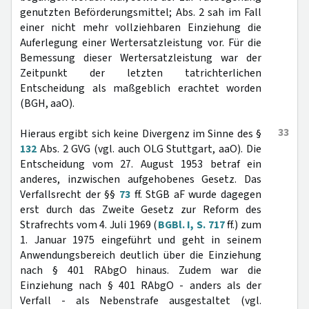
genutzten Beförderungsmittel; Abs. 2 sah im Fall
einer nicht mehr vollziehbaren Einziehung die
Auferlegung einer Wertersatzleistung vor. Für die
Bemessung dieser Wertersatzleistung war der
Zeitpunkt der letzten tatrichterlichen
Entscheidung als maßgeblich erachtet worden
(BGH, aaO).
33
Hieraus ergibt sich keine Divergenz im Sinne des §
132
Abs. 2 GVG (vgl. auch OLG Stuttgart, aaO). Die
Entscheidung vom 27. August 1953 betraf ein
anderes, inzwischen aufgehobenes Gesetz. Das
Verfallsrecht der §§
73
ff. StGB aF wurde dagegen
erst durch das Zweite Gesetz zur Reform des
Strafrechts vom 4. Juli 1969 (
BGBl. I, S. 717
ff.) zum
1. Januar 1975 eingeführt und geht in seinem
Anwendungsbereich deutlich über die Einziehung
nach § 401 RAbgO hinaus. Zudem war die
Einziehung nach § 401 RAbgO - anders als der
Verfall - als Nebenstrafe ausgestaltet (vgl.