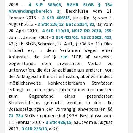
2008 -
4 StR 386/08
,
BGHR StGB § 73a
Anwendungsbereich 2
; Beschlüsse vom 11.
Februar 2016 -
3 StR 486/15
, juris Rn. 5; vom 8.
August 2013 -
3 StR 226/13
,
NStZ 2014, 82
, 83; vom
20. April 2010 -
4 StR 119/10
,
NStZ-RR 2010, 255
;
vom 7. Januar 2003 -
3 StR 421/02
,
NStZ 2003, 422
,
423; LK-StGB/Schmidt, 12. Aufl., § 73d Rn. 11). Dies
hindert es, in dem Verfahren wegen einer
Anlasstat, die auf §
73d
StGB aF verweist,
Gegenstände dem erweiterten Verfall zu
unterwerfen, die der Angeklagte aus anderen, von
der Anklageschrift nicht erfassten, aber zumindest
möglicherweise konkretisierbaren Straftaten
erlangt hat; denn diese Taten können und müssen
zum Gegenstand eines gesonderten
Strafverfahrens gemacht werden, in dem die
Voraussetzungen der vorrangig anwendbaren §§
73
,
73a
StGB zu prüfen sind (BGH, Beschlüsse vom
11. Februar 2016 -
3 StR 486/15
, aaO; vom 8. August
2013 -
3 StR 226/13
, aaO).