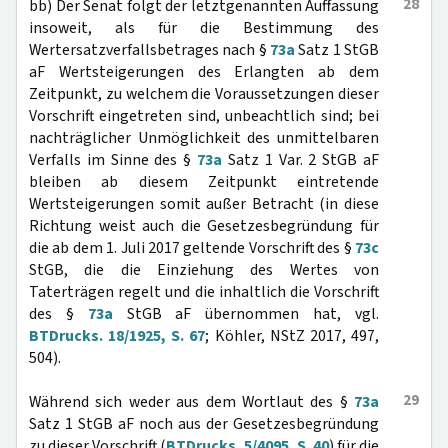
28
bb) Der Senat folgt der letztgenannten Auffassung
insoweit, als für die Bestimmung des
Wertersatzverfallsbetrages nach §
73a
Satz 1 StGB
aF Wertsteigerungen des Erlangten ab dem
Zeitpunkt, zu welchem die Voraussetzungen dieser
Vorschrift eingetreten sind, unbeachtlich sind; bei
nachträglicher Unmöglichkeit des unmittelbaren
Verfalls im Sinne des §
73a
Satz 1 Var. 2 StGB aF
bleiben ab diesem Zeitpunkt eintretende
Wertsteigerungen somit außer Betracht (in diese
Richtung weist auch die Gesetzesbegründung für
die ab dem 1. Juli 2017 geltende Vorschrift des §
73c
StGB, die die Einziehung des Wertes von
Taterträgen regelt und die inhaltlich die Vorschrift
des §
73a
StGB aF übernommen hat, vgl.
BTDrucks. 18/1925, S. 67
; Köhler, NStZ 2017, 497,
504).
29
Während sich weder aus dem Wortlaut des §
73a
Satz 1 StGB aF noch aus der Gesetzesbegründung
zu dieser Vorschrift (
BTDrucks. 5/4095, S. 40
) für die