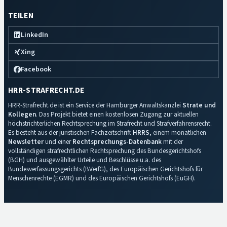
TEILEN
LinkedIn
Xing
Facebook
HRR-STRAFRECHT.DE
HRR-Strafrecht.de ist ein Service der Hamburger Anwaltskanzlei
Strate und
Kollegen
. Das Projekt bietet einen kostenlosen Zugang zur aktuellen
höchstrichterlichen Rechtsprechung im Strafrecht und Strafverfahrensrecht.
Es besteht aus der juristischen Fachzeitschrift
HRRS
, einem monatlichen
Newsletter
und einer
Rechtsprechungs-Datenbank
mit der
vollständigen strafrechtlichen Rechtsprechung des Bundesgerichtshofs
(BGH) und ausgewählter Urteile und Beschlüsse u.a. des
Bundesverfassungsgerichts (BVerfG), des Europäischen Gerichtshofs für
Menschenrechte (EGMR) und des Europäischen Gerichtshofs (EuGH).
Impressum
·
Datenschutz