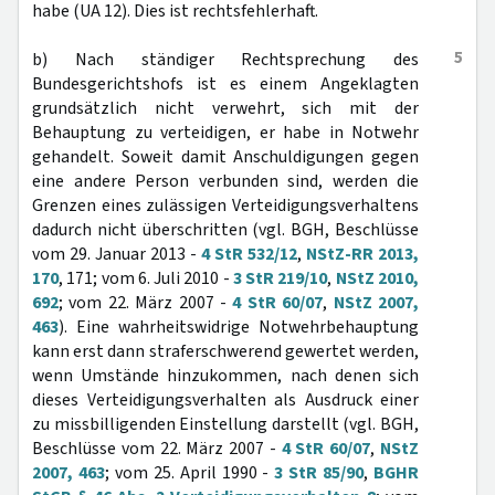
habe (UA 12). Dies ist rechtsfehlerhaft.
5
b) Nach ständiger Rechtsprechung des
Bundesgerichtshofs ist es einem Angeklagten
grundsätzlich nicht verwehrt, sich mit der
Behauptung zu verteidigen, er habe in Notwehr
gehandelt. Soweit damit Anschuldigungen gegen
eine andere Person verbunden sind, werden die
Grenzen eines zulässigen Verteidigungsverhaltens
dadurch nicht überschritten (vgl. BGH, Beschlüsse
vom 29. Januar 2013 -
4 StR 532/12
,
NStZ-RR 2013,
170
, 171; vom 6. Juli 2010 -
3 StR 219/10
,
NStZ 2010,
692
; vom 22. März 2007 -
4 StR 60/07
,
NStZ 2007,
463
). Eine wahrheitswidrige Notwehrbehauptung
kann erst dann straferschwerend gewertet werden,
wenn Umstände hinzukommen, nach denen sich
dieses Verteidigungsverhalten als Ausdruck einer
zu missbilligenden Einstellung darstellt (vgl. BGH,
Beschlüsse vom 22. März 2007 -
4 StR 60/07
,
NStZ
2007, 463
; vom 25. April 1990 -
3 StR 85/90
,
BGHR