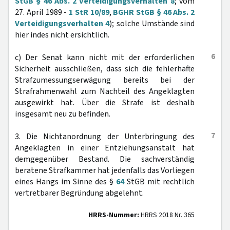
StGB § 46 Abs. 2 Verteidigungsverhalten 8
; vom
27. April 1989 -
1 StR 10/89
,
BGHR StGB § 46 Abs. 2
Verteidigungsverhalten 4
); solche Umstände sind
hier indes nicht ersichtlich.
6
c) Der Senat kann nicht mit der erforderlichen
Sicherheit ausschließen, dass sich die fehlerhafte
Strafzumessungserwägung bereits bei der
Strafrahmenwahl zum Nachteil des Angeklagten
ausgewirkt hat. Über die Strafe ist deshalb
insgesamt neu zu befinden.
7
3. Die Nichtanordnung der Unterbringung des
Angeklagten in einer Entziehungsanstalt hat
demgegenüber Bestand. Die sachverständig
beratene Strafkammer hat jedenfalls das Vorliegen
eines Hangs im Sinne des §
64
StGB mit rechtlich
vertretbarer Begründung abgelehnt.
HRRS-Nummer:
HRRS 2018 Nr. 365