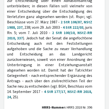
zur Entscheidung über einen Adhäsionsantrag
unterbleiben; in diesen Fällen soll vielmehr von
einer Entscheidung über die Entschädigung des
Verletzten ganz abgesehen werden (st. Rspr.; vgl.
Beschlüsse vom 27. März 1987 -
2 StR 106/87
,
NStZ
1988, 237
, 238; vom 29. Juli 2003 -
4 StR 222/03
, juris
Rn. 5; vom 7. Juli 2010 -
2 StR 100/10
,
NStZ-RR
2010, 337
). Jedoch hat der Senat die angefochtene
Entscheidung auch mit den Feststellungen
aufgehoben und die Sache zu neuer Verhandlung
und Entscheidung an das Landgericht
zurückverwiesen, soweit von einer Anordnung der
Unterbringung in einer Entziehungsanstalt
abgesehen worden ist. Damit hat der Tatrichter
Gelegenheit - nach entsprechender Ergänzung des
Antrags - auch über den zivilrechtlichen Teil der
Sache neu zu entscheiden (vgl. BGH, Beschluss vom
14. September 2017 -
4 StR 177/17
,
NStZ-RR 2018,
24
, 25).
HRRS-Nummer:
HRRS 2018 Nr. 396