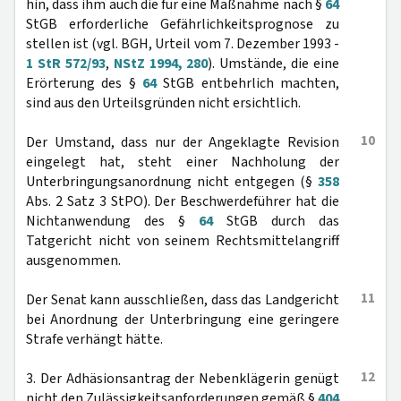
hin, dass ihm auch die für eine Maßnahme nach §
64
StGB erforderliche Gefährlichkeitsprognose zu
stellen ist (vgl. BGH, Urteil vom 7. Dezember 1993 -
1 StR 572/93
,
NStZ 1994, 280
). Umstände, die eine
Erörterung des §
64
StGB entbehrlich machten,
sind aus den Urteilsgründen nicht ersichtlich.
10
Der Umstand, dass nur der Angeklagte Revision
eingelegt hat, steht einer Nachholung der
Unterbringungsanordnung nicht entgegen (§
358
Abs. 2 Satz 3 StPO). Der Beschwerdeführer hat die
Nichtanwendung des §
64
StGB durch das
Tatgericht nicht von seinem Rechtsmittelangriff
ausgenommen.
11
Der Senat kann ausschließen, dass das Landgericht
bei Anordnung der Unterbringung eine geringere
Strafe verhängt hätte.
12
3. Der Adhäsionsantrag der Nebenklägerin genügt
nicht den Zulässigkeitsanforderungen gemäß §
404