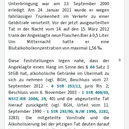
Unterbringung war am 13. September 2000
erledigt. Am 24. Januar 2011 wurde er wegen
fahrlässiger Trunkenheit im Verkehr zu einer
Geldstrafe verurteilt. Vor der jetzt ausgeurteilten
Tat in der Nacht vom 14. auf den 15. März 2012
trank der Angeklagte neun Flaschen Bier à 0,5 Liter.
Um Mitternacht hatte er eine
Blutalkoholkonzentration von maximal 1,56 ‰.
9
Diese Feststellungen legen nahe, dass der
Angeklagte einen Hang im Sinne des §
64
Satz 1
StGB hat, alkoholische Getränke im Übermaß zu
sich zu nehmen (vgl. BGH, Beschluss vom 27.
September 2012 -
4 StR 253/12
, juris Rn. 2;
Beschluss vom 6. November 2003 -
1 StR 406/03
,
NStZ-RR 2004, 39
, 40) und die abgeurteilte Tat
hierauf zurückgeht (vgl. BGH, Urteil vom 11.
September 1990 -
1 StR 293/90
,
NJW 1990, 3282
,
3283). Die mitgeteilte Vorstrafe und die
Alkoholisierung bei der jetzigen Tat deuten darauf