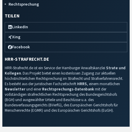
Rechtsprechung
TEILEN
LinkedIn
Xing
Facebook
HRR-STRAFRECHT.DE
HRR-Strafrecht.de ist ein Service der Hamburger Anwaltskanzlei
Strate und
Kollegen
. Das Projekt bietet einen kostenlosen Zugang zur aktuellen
höchstrichterlichen Rechtsprechung im Strafrecht und Strafverfahrensrecht.
Es besteht aus der juristischen Fachzeitschrift
HRRS
, einem monatlichen
Newsletter
und einer
Rechtsprechungs-Datenbank
mit der
vollständigen strafrechtlichen Rechtsprechung des Bundesgerichtshofs
(BGH) und ausgewählter Urteile und Beschlüsse u.a. des
Bundesverfassungsgerichts (BVerfG), des Europäischen Gerichtshofs für
Menschenrechte (EGMR) und des Europäischen Gerichtshofs (EuGH).
Impressum
·
Datenschutz