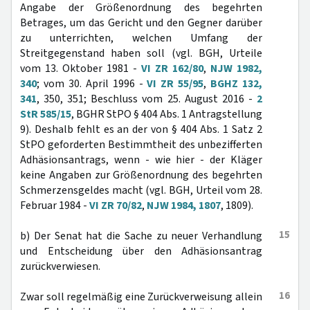
Angabe der Größenordnung des begehrten
Betrages, um das Gericht und den Gegner darüber
zu unterrichten, welchen Umfang der
Streitgegenstand haben soll (vgl. BGH, Urteile
vom 13. Oktober 1981 -
VI ZR 162/80
,
NJW 1982,
340
; vom 30. April 1996 -
VI ZR 55/95
,
BGHZ 132,
341
, 350, 351; Beschluss vom 25. August 2016 -
2
StR 585/15
, BGHR StPO § 404 Abs. 1 Antragstellung
9). Deshalb fehlt es an der von § 404 Abs. 1 Satz 2
StPO geforderten Bestimmtheit des unbezifferten
Adhäsionsantrags, wenn - wie hier - der Kläger
keine Angaben zur Größenordnung des begehrten
Schmerzensgeldes macht (vgl. BGH, Urteil vom 28.
Februar 1984 -
VI ZR 70/82
,
NJW 1984, 1807
, 1809).
15
b) Der Senat hat die Sache zu neuer Verhandlung
und Entscheidung über den Adhäsionsantrag
zurückverwiesen.
16
Zwar soll regelmäßig eine Zurückverweisung allein