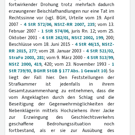
fortwirkender Drohung trotz mehrfach dadurch
erzwungener Beischlafhandlungen nur eine Tat im
Rechtssinne vor (vgl. BGH, Urteile vom 19. April
2007 -
4 StR 572/06
,
NStZ-RR 2007, 235
; vom 13.
Februar 2007 -
1 StR 574/06
, juris Rn. 12; vom 25.
Oktober 2001 -
4 StR 262/01
,
NStZ 2002, 199
, 200;
Beschlüsse vom 18. Juni 2015 -
4 StR 46/15
,
NStZ-
RR 2015, 277
; vom 28. Januar 2003 -
4 StR 521/02
,
StraFo 2003, 281
; vom 9. März 2000 -
4 StR 513/99
,
NStZ 2000, 419
, 420; vom 23. November 1993 -
1
StR 739/93
,
BGHR StGB § 177 Abs. 1 Gewalt 10
). So
liegt der Fall hier. Den Feststellungen der
Strafkammer ist jedenfalls in ihrem
Gesamtzusammenhang zu entnehmen, dass die
vom Angeklagten durch den Schlag und die
Beseitigung der Gegenwehrmöglichkeiten der
Nebenklägerin mittels Hochziehens ihrer Jacke
zur Erzwingung des Geschlechtsverkehrs
geschaffene Bedrohungssituation noch
fortbestand, als er sie zur Ausübung des