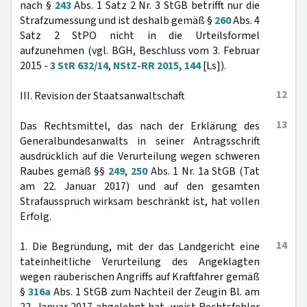
nach §
243
Abs. 1 Satz 2 Nr. 3 StGB betrifft nur die
Strafzumessung und ist deshalb gemäß §
260
Abs. 4
Satz 2 StPO nicht in die Urteilsformel
aufzunehmen (vgl. BGH, Beschluss vom 3. Februar
2015 -
3 StR 632/14
,
NStZ-RR 2015, 144
[Ls]).
12
III. Revision der Staatsanwaltschaft
13
Das Rechtsmittel, das nach der Erklärung des
Generalbundesanwalts in seiner Antragsschrift
ausdrücklich auf die Verurteilung wegen schweren
Raubes gemäß §§
249
,
250
Abs. 1 Nr. 1a StGB (Tat
am 22. Januar 2017) und auf den gesamten
Strafausspruch wirksam beschränkt ist, hat vollen
Erfolg.
14
1. Die Begründung, mit der das Landgericht eine
tateinheitliche Verurteilung des Angeklagten
wegen räuberischen Angriffs auf Kraftfahrer gemäß
§
316a
Abs. 1 StGB zum Nachteil der Zeugin Bl. am