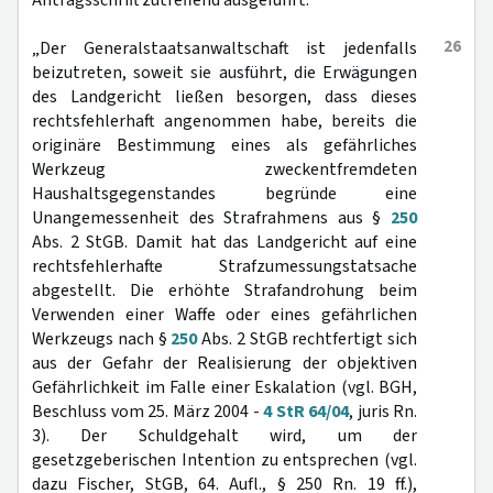
Antragsschrift zutreffend ausgeführt:
26
„Der Generalstaatsanwaltschaft ist jedenfalls
beizutreten, soweit sie ausführt, die Erwägungen
des Landgericht ließen besorgen, dass dieses
rechtsfehlerhaft angenommen habe, bereits die
originäre Bestimmung eines als gefährliches
Werkzeug zweckentfremdeten
Haushaltsgegenstandes begründe eine
Unangemessenheit des Strafrahmens aus §
250
Abs. 2 StGB. Damit hat das Landgericht auf eine
rechtsfehlerhafte Strafzumessungstatsache
abgestellt. Die erhöhte Strafandrohung beim
Verwenden einer Waffe oder eines gefährlichen
Werkzeugs nach §
250
Abs. 2 StGB rechtfertigt sich
aus der Gefahr der Realisierung der objektiven
Gefährlichkeit im Falle einer Eskalation (vgl. BGH,
Beschluss vom 25. März 2004 -
4 StR 64/04
, juris Rn.
3). Der Schuldgehalt wird, um der
gesetzgeberischen Intention zu entsprechen (vgl.
dazu Fischer, StGB, 64. Aufl., § 250 Rn. 19 ff.),