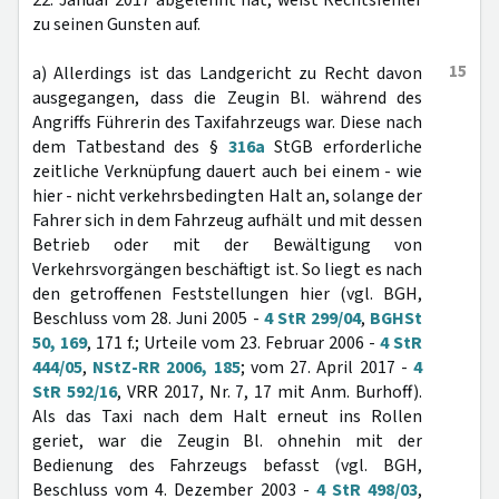
22. Januar 2017 abgelehnt hat, weist Rechtsfehler
zu seinen Gunsten auf.
15
a) Allerdings ist das Landgericht zu Recht davon
ausgegangen, dass die Zeugin Bl. während des
Angriffs Führerin des Taxifahrzeugs war. Diese nach
dem Tatbestand des §
316a
StGB erforderliche
zeitliche Verknüpfung dauert auch bei einem - wie
hier - nicht verkehrsbedingten Halt an, solange der
Fahrer sich in dem Fahrzeug aufhält und mit dessen
Betrieb oder mit der Bewältigung von
Verkehrsvorgängen beschäftigt ist. So liegt es nach
den getroffenen Feststellungen hier (vgl. BGH,
Beschluss vom 28. Juni 2005 -
4 StR 299/04
,
BGHSt
50, 169
, 171 f.; Urteile vom 23. Februar 2006 -
4 StR
444/05
,
NStZ-RR 2006, 185
; vom 27. April 2017 -
4
StR 592/16
, VRR 2017, Nr. 7, 17 mit Anm. Burhoff).
Als das Taxi nach dem Halt erneut ins Rollen
geriet, war die Zeugin Bl. ohnehin mit der
Bedienung des Fahrzeugs befasst (vgl. BGH,
Beschluss vom 4. Dezember 2003 -
4 StR 498/03
,