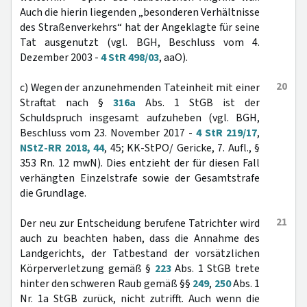
Auch die hierin liegenden „besonderen Verhältnisse
des Straßenverkehrs“ hat der Angeklagte für seine
Tat ausgenutzt (vgl. BGH, Beschluss vom 4.
Dezember 2003 -
4 StR 498/03
, aaO).
20
c) Wegen der anzunehmenden Tateinheit mit einer
Straftat nach §
316a
Abs. 1 StGB ist der
Schuldspruch insgesamt aufzuheben (vgl. BGH,
Beschluss vom 23. November 2017 -
4 StR 219/17
,
NStZ-RR 2018, 44
, 45; KK-StPO/ Gericke, 7. Aufl., §
353 Rn. 12 mwN). Dies entzieht der für diesen Fall
verhängten Einzelstrafe sowie der Gesamtstrafe
die Grundlage.
21
Der neu zur Entscheidung berufene Tatrichter wird
auch zu beachten haben, dass die Annahme des
Landgerichts, der Tatbestand der vorsätzlichen
Körperverletzung gemäß §
223
Abs. 1 StGB trete
hinter den schweren Raub gemäß §§
249
,
250
Abs. 1
Nr. 1a StGB zurück, nicht zutrifft. Auch wenn die