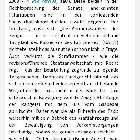
2003 -
4 StR 498/03
, aaO). Diese beiden in der
Rechtsprechung des Senats anerkannten
Fallgruppen sind in der vorliegenden
Sachverhaltskonstellation jeweils gegeben. Der
Umstand, dass sich „die Aufmerksamkeit der
Zeugin … in der Tatsituation vielmehr auf die
Tätigkeit des Kassierens des Fahrpreises“ (UA 11)
richtete, stellt das Ausnutzen schon nicht in Frage.
Auch verkürzt die Strafkammer - wie die
revisionsführende Staatsanwaltschaft mit Recht
rügt - das der Beurteilung zugrunde zu legende
Tatgeschehen. Denn das Landgericht nimmt das
sich an den verkehrsbedingten Halt anschließende
Wegrollen des Taxis nicht in den Blick. Das Taxi
setzte sich in Bewegung, weil die Zeugin Bl. infolge
der Rangelei mit dem Fuß vom Gaspedal
abrutschte. Daher war sie als Führerin des Taxis
weiterhin mit dem Betrieb des Kraftfahrzeugs und
der Bewältigung von Verkehrsvorgängen
beschäftigt, sodass sie gerade deswegen leichter -
weiterhin - Opfer des räuberischen Angriffs war.