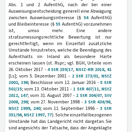
Abs. 1 und 2 AufenthG, nach der bei einer
Ausweisungsentscheidung generell eine Abwägung
zwischen Ausweisungsinteresse (§
54
AufenthG)
und Bleibeinteresse (§
55
AufenthG) vorzunehmen
ist, umso mehr. Eine andere
strafzumessungsrechtliche Bewertung ist nur
gerechtfertigt, wenn im Einzelfall zusätzliche
Umstände hinzutreten, welche die Beendigung des
Aufenthalts im Inland als besondere Härte
erscheinen lassen (st. Rspr.; vgl. BGH, Urteile vom
26. Oktober 2017 -
4 StR 259/17
,
NStZ-RR 2018, 41
[Ls]; vom 5. Dezember 2001 -
2 StR 273/01
,
NStZ
2002, 196
; Beschlüsse vom 12. Januar 2016 -
5 StR
502/15
; vom 13. Oktober 2011 -
1 StR 407/11
,
NStZ
2012, 147
; vom 31. August 2007 -
2 StR 304/07
,
StV
2008, 298
; vom 27. November 1998 -
3 StR 436/98
,
NStZ 1999, 240
; vom 11. September 1996 -
3 StR
351/96
,
NStZ 1997, 77
). Solche einzelfallbezogenen
Umstände hat das Landgericht nicht dargetan. Sie
sind angesichts der Tatsache, dass der Angeklagte