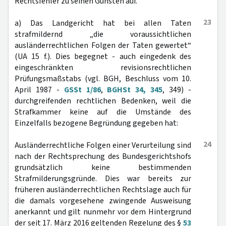
Rechtsfehler zu seinen Gunsten auf.
23
a) Das Landgericht hat bei allen Taten
strafmildernd „die voraussichtlichen
ausländerrechtlichen Folgen der Taten gewertet“
(UA 15 f.). Dies begegnet - auch eingedenk des
eingeschränkten revisionsrechtlichen
Prüfungsmaßstabs (vgl. BGH, Beschluss vom 10.
April 1987 -
GSSt 1/86
,
BGHSt 34, 345
, 349) -
durchgreifenden rechtlichen Bedenken, weil die
Strafkammer keine auf die Umstände des
Einzelfalls bezogene Begründung gegeben hat:
24
Ausländerrechtliche Folgen einer Verurteilung sind
nach der Rechtsprechung des Bundesgerichtshofs
grundsätzlich keine bestimmenden
Strafmilderungsgründe. Dies war bereits zur
früheren ausländerrechtlichen Rechtslage auch für
die damals vorgesehene zwingende Ausweisung
anerkannt und gilt nunmehr vor dem Hintergrund
der seit 17. März 2016 geltenden Regelung des §
53