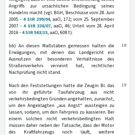
Angriffs zur ursächlichen Bedingung seines
Handelns macht (vgl. BGH, Beschlüsse vom 28. Juni
2005 -
4 StR 299/04
, aaO, 172; vom 25. September
2007 -
4 StR 338/07
, aaO, 46; Urteil vom 28. April
2016 -
4 StR 563/15
, aaO, 608 f.).
18
bb) An diesen Maßstäben gemessen halten die
Erwägungen, mit denen das Landgericht ein
Ausnutzen der besonderen Verhältnisse des
Straßenverkehrs verneint hat, rechtlicher
Nachprüfung nicht stand.
19
Nach den Feststellungen hatte die Zeugin Bl. das
von ihr geführte Taxifahrzeug aus nicht
verkehrsbedingten Gründen angehalten, zunächst,
um den Angeklagten „aus Angst“ aussteigen zu
lassen, sodann, um den Fahrpreis zu kassieren. Bei
einem solchen nicht verkehrsbedingten Halt
müssen daher neben der Tatsache, dass der Motor
des Kraftfahrzeugs noch läuft, weitere