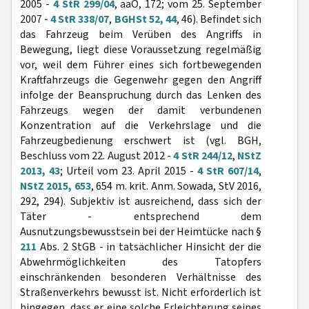
2005 -
4 StR 299/04
, aaO, 172; vom 25. September
2007 -
4 StR 338/07
,
BGHSt 52, 44
, 46). Befindet sich
das Fahrzeug beim Verüben des Angriffs in
Bewegung, liegt diese Voraussetzung regelmäßig
vor, weil dem Führer eines sich fortbewegenden
Kraftfahrzeugs die Gegenwehr gegen den Angriff
infolge der Beanspruchung durch das Lenken des
Fahrzeugs wegen der damit verbundenen
Konzentration auf die Verkehrslage und die
Fahrzeugbedienung erschwert ist (vgl. BGH,
Beschluss vom 22. August 2012 -
4 StR 244/12
,
NStZ
2013, 43
; Urteil vom 23. April 2015 -
4 StR 607/14
,
NStZ 2015, 653
, 654 m. krit. Anm. Sowada, StV 2016,
292, 294). Subjektiv ist ausreichend, dass sich der
Täter - entsprechend dem
Ausnutzungsbewusstsein bei der Heimtücke nach §
211
Abs. 2 StGB - in tatsächlicher Hinsicht der die
Abwehrmöglichkeiten des Tatopfers
einschränkenden besonderen Verhältnisse des
Straßenverkehrs bewusst ist. Nicht erforderlich ist
hingegen, dass er eine solche Erleichterung seines