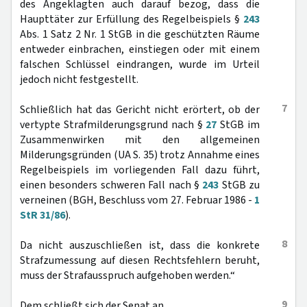
des Angeklagten auch darauf bezog, dass die
Haupttäter zur Erfüllung des Regelbeispiels §
243
Abs. 1 Satz 2 Nr. 1 StGB in die geschützten Räume
entweder einbrachen, einstiegen oder mit einem
falschen Schlüssel eindrangen, wurde im Urteil
jedoch nicht festgestellt.
7
Schließlich hat das Gericht nicht erörtert, ob der
vertypte Strafmilderungsgrund nach §
27
StGB im
Zusammenwirken mit den allgemeinen
Milderungsgründen (UA S. 35) trotz Annahme eines
Regelbeispiels im vorliegenden Fall dazu führt,
einen besonders schweren Fall nach §
243
StGB zu
verneinen (BGH, Beschluss vom 27. Februar 1986 -
1
StR 31/86
).
8
Da nicht auszuschließen ist, dass die konkrete
Strafzumessung auf diesen Rechtsfehlern beruht,
muss der Strafausspruch aufgehoben werden.“
9
Dem schließt sich der Senat an.