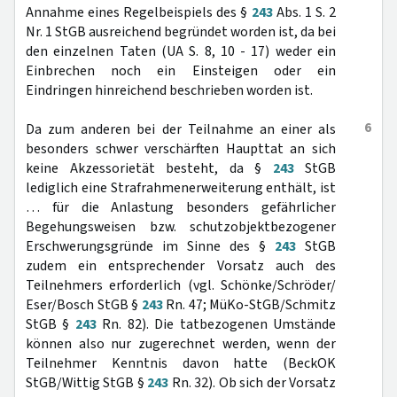
Annahme eines Regelbeispiels des §
243
Abs. 1 S. 2
Nr. 1 StGB ausreichend begründet worden ist, da bei
den einzelnen Taten (UA S. 8, 10 - 17) weder ein
Einbrechen noch ein Einsteigen oder ein
Eindringen hinreichend beschrieben worden ist.
6
Da zum anderen bei der Teilnahme an einer als
besonders schwer verschärften Haupttat an sich
keine Akzessorietät besteht, da §
243
StGB
lediglich eine Strafrahmenerweiterung enthält, ist
… für die Anlastung besonders gefährlicher
Begehungsweisen bzw. schutzobjektbezogener
Erschwerungsgründe im Sinne des §
243
StGB
zudem ein entsprechender Vorsatz auch des
Teilnehmers erforderlich (vgl. Schönke/Schröder/
Eser/Bosch StGB §
243
Rn. 47; MüKo-StGB/Schmitz
StGB §
243
Rn. 82). Die tatbezogenen Umstände
können also nur zugerechnet werden, wenn der
Teilnehmer Kenntnis davon hatte (BeckOK
StGB/Wittig StGB §
243
Rn. 32). Ob sich der Vorsatz