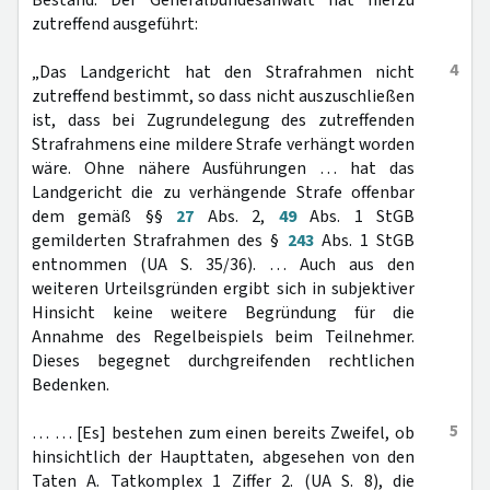
Bestand. Der Generalbundesanwalt hat hierzu
zutreffend ausgeführt:
4
„Das Landgericht hat den Strafrahmen nicht
zutreffend bestimmt, so dass nicht auszuschließen
ist, dass bei Zugrundelegung des zutreffenden
Strafrahmens eine mildere Strafe verhängt worden
wäre. Ohne nähere Ausführungen … hat das
Landgericht die zu verhängende Strafe offenbar
dem gemäß §§
27
Abs. 2,
49
Abs. 1 StGB
gemilderten Strafrahmen des §
243
Abs. 1 StGB
entnommen (UA S. 35/36). … Auch aus den
weiteren Urteilsgründen ergibt sich in subjektiver
Hinsicht keine weitere Begründung für die
Annahme des Regelbeispiels beim Teilnehmer.
Dieses begegnet durchgreifenden rechtlichen
Bedenken.
5
… … [Es] bestehen zum einen bereits Zweifel, ob
hinsichtlich der Haupttaten, abgesehen von den
Taten A. Tatkomplex 1 Ziffer 2. (UA S. 8), die