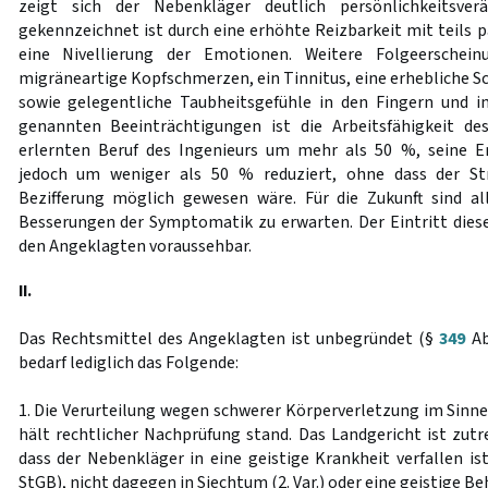
zeigt sich der Nebenkläger deutlich persönlichkeitsver
gekennzeichnet ist durch eine erhöhte Reizbarkeit mit teils 
eine Nivellierung der Emotionen. Weitere Folgeerscheinu
migräneartige Kopfschmerzen, ein Tinnitus, eine erhebliche S
sowie gelegentliche Taubheitsgefühle in den Fingern und i
genannten Beeinträchtigungen ist die Arbeitsfähigkeit d
erlernten Beruf des Ingenieurs um mehr als 50 %, seine E
jedoch um weniger als 50 % reduziert, ohne dass der S
Bezifferung möglich gewesen wäre. Für die Zukunft sind al
Besserungen der Symptomatik zu erwarten. Der Eintritt dies
den Angeklagten voraussehbar.
II.
Das Rechtsmittel des Angeklagten ist unbegründet (§
349
Ab
bedarf lediglich das Folgende:
1. Die Verurteilung wegen schwerer Körperverletzung im Sinn
hält rechtlicher Nachprüfung stand. Das Landgericht ist zut
dass der Nebenkläger in eine geistige Krankheit verfallen is
StGB), nicht dagegen in Siechtum (2. Var.) oder eine geistige Beh