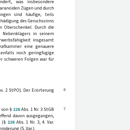
ändert, was insbesondere
paranoiden Zügen und durch
ngen sind häufige, teils
chädigung des Geruchssinns
m Oberschenkel. Durch die
es Nebenklägers in seinem
rwerbsfähigkeit insgesamt
trafkammer eine genauere
lenfalls noch geringfügige
er schweren Folgen war für
6
s. 2 StPO). Der Erörterung
7
e von §
226
Abs. 1 Nr. 3 StGB
reffend davon ausgegangen,
t (§
226
Abs. 1 Nr. 3, 4. Var.
inderung (5. Var.).