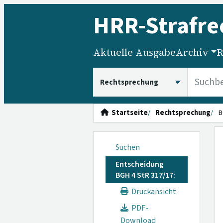
HRR
-Strafre
Aktuelle Ausgabe
Archiv
R
HRRS durchsuchen
Startseite
Rechtsprechung
B
Suchen
Entscheidung
BGH 4 StR 317/17:
Druckansicht
PDF-
Download