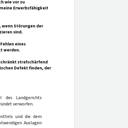
ch wie vor zu
gemeine Erwerbsfähigkeit
m, wenn Störungen der
zieren sind.
s Fehlen eines
gt werden.
schränkt strafschärfend
ischen Defekt finden, der
l des Landgerichts
ründet verworfen.
mittels und die dem
otwendigen Auslagen