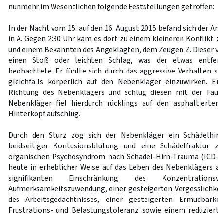
nunmehr im Wesentlichen folgende Feststellungen getroffen:
In der Nacht vom 15. auf den 16. August 2015 befand sich der 
in A. Gegen 2:30 Uhr kam es dort zu einem kleineren Konflik
und einem Bekannten des Angeklagten, dem Zeugen Z. Dieser
einen Stoß oder leichten Schlag, was der etwas entfe
beobachtete. Er fühlte sich durch das aggressive Verhalten 
gleichfalls körperlich auf den Nebenkläger einzuwirken. 
Richtung des Nebenklägers und schlug diesen mit der Fau
Nebenkläger fiel hierdurch rücklings auf den asphaltier
Hinterkopf aufschlug.
Durch den Sturz zog sich der Nebenkläger ein Schädelhi
beidseitiger Kontusionsblutung und eine Schädelfraktur 
organischen Psychosyndrom nach Schädel-Hirn-Trauma (ICD-1
heute in erheblicher Weise auf das Leben des Nebenklägers au
signifikanten Einschränkung des Konzentratio
Aufmerksamkeitszuwendung, einer gesteigerten Vergesslichke
des Arbeitsgedächtnisses, einer gesteigerten Ermüdbark
Frustrations- und Belastungstoleranz sowie einem reduzier