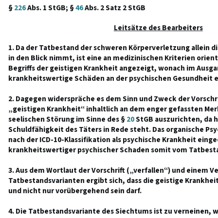
§
226
Abs. 1 StGB; §
46
Abs. 2 Satz 2 StGB
Leitsätze des Bearbeiters
1. Da der Tatbestand der schweren Körperverletzung allein di
in den Blick nimmt, ist eine an medizinischen Kriterien orien
Begriffs der geistigen Krankheit angezeigt, wonach im Ausg
krankheitswertige Schäden an der psychischen Gesundheit e
2. Dagegen widerspräche es dem Sinn und Zweck der Vorschrif
„geistigen Krankheit“ inhaltlich an dem enger gefassten Me
seelischen Störung im Sinne des §
20
StGB auszurichten, da h
Schuldfähigkeit des Täters in Rede steht. Das organische P
nach der ICD-10-Klassifikation als psychische Krankheit eingeo
krankheitswertiger psychischer Schaden somit vom Tatbesta
3. Aus dem Wortlaut der Vorschrift („verfallen“) und einem V
Tatbestandsvarianten ergibt sich, dass die geistige Krankhei
und nicht nur vorübergehend sein darf.
4. Die Tatbestandsvariante des Siechtums ist zu verneinen, w