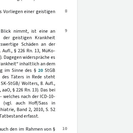
8
s Vorliegen einer geistigen
9
Blick nimmt, ist eine an
s der geistigen Krankheit
tswertige Schäden an der
 Aufl., § 226 Rn. 13, MüKo-
63). Dagegen widerspräche es
Krankheit“ inhaltlich an dem
ng im Sinne des §
20
StGB
t des Täters in Rede steht
 SK-StGB/ Wolters, 8. Aufl.,
, aaO, § 226 Rn. 13). Das bei
- welches nach der ICD-10-
d (vgl. auch Hoff/Sass in
iatrie, Band 2, 2010, S. 52
 Tatbestand erfasst.
10
t auch den im Rahmen von §