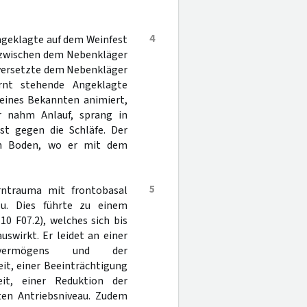
4
Angeklagte auf dem Weinfest
t zwischen dem Nebenkläger
 versetzte dem Nebenkläger
rnt stehende Angeklagte
seines Bekannten animiert,
Er nahm Anlauf, sprang in
st gegen die Schläfe. Der
ten Boden, wo er mit dem
5
rntrauma mit frontobasal
zu. Dies führte zu einem
0 F07.2), welches sich bis
swirkt. Er leidet an einer
nsvermögens und der
it, einer Beeinträchtigung
eit, einer Reduktion der
ten Antriebsniveau. Zudem