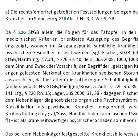
a) Die rechtsfehlerfrei getroffenen Feststellungen belegen da
Krankheit im Sinne von §
226
Abs. 1 Nr. 3, 4. Var. StGB.
Da §
226
StGB allein die Folgen für das Tatopfer in den 
medizinischen Kriterien orientierte Auslegung des Begriff
angezeigt, wonach im Ausgangspunkt sämtliche krankhei
psychischen Gesundheit erfasst werden (vgl. Fischer, StGB, 60.
StGB/Hardtung, 2. Aufl., § 226 Rn. 40; ders., JuS 2008, 1060, 10
dem Sinn und Zweck der Vorschrift, den Begriff der „geistigen 
enger gefassten Merkmal der krankhaften seelischen Störu
auszurichten, da hier allein die tatbezogene Schuldfähigkei
(anders jedoch: NK-StGB/Paeffgen/Böse, 5. Aufl., § 226 Rn. 35;
141. Lfg., § 226 Rn. 15; Jäger, JuS 2000, 31, 38 - dagegen Fischer
dem Nebenkläger diagnostizierte organische Psychosyndrom 
Klassifikation als psychische Krankheit eingeordnet wir
Kröber/Dölling/Leygraf/Sass, Handbuch der forensischen Psych
ff.) - ist als krankheitswertiger psychischer Schaden somit vom
Das bei dem Nebenkläger festgestellte Krankheitsbild weis