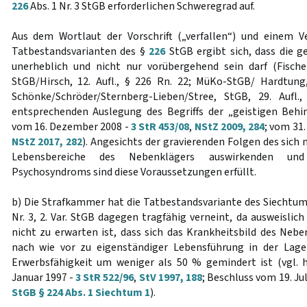
226
Abs. 1 Nr. 3 StGB erforderlichen Schweregrad auf.
Aus dem Wortlaut der Vorschrift („verfallen“) und einem V
Tatbestandsvarianten des §
226
StGB ergibt sich, dass die g
unerheblich und nicht nur vorübergehend sein darf (Fische
StGB/Hirsch, 12. Aufl., § 226 Rn. 22; MüKo-StGB/ Hardtung
Schönke/Schröder/Sternberg-Lieben/Stree, StGB, 29. Aufl
entsprechenden Auslegung des Begriffs der „geistigen Behi
vom 16. Dezember 2008 -
3 StR 453/08
,
NStZ 2009, 284
; vom 31
NStZ 2017, 282
). Angesichts der gravierenden Folgen des sich 
Lebensbereiche des Nebenklägers auswirkenden un
Psychosyndroms sind diese Voraussetzungen erfüllt.
b) Die Strafkammer hat die Tatbestandsvariante des Siechtu
Nr. 3, 2. Var. StGB dagegen tragfähig verneint, da ausweislic
nicht zu erwarten ist, dass sich das Krankheitsbild des Nebe
nach wie vor zu eigenständiger Lebensführung in der Lage
Erwerbsfähigkeit um weniger als 50 % gemindert ist (vgl. 
Januar 1997 -
3 StR 522/96
,
StV 1997, 188
; Beschluss vom 19. Jul
StGB § 224 Abs. 1 Siechtum 1
).