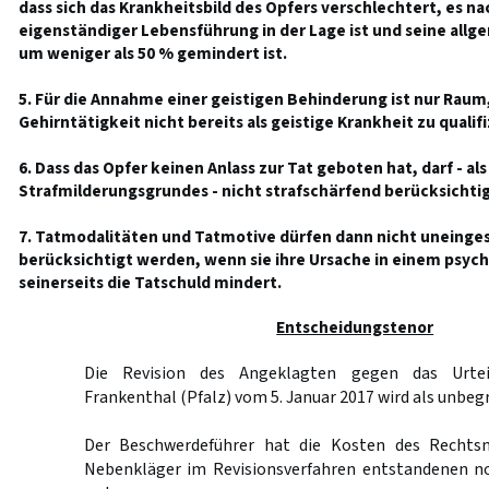
dass sich das Krankheitsbild des Opfers verschlechtert, es na
eigenständiger Lebensführung in der Lage ist und seine all
um weniger als 50 % gemindert ist.
5. Für die Annahme einer geistigen Behinderung ist nur Rau
Gehirntätigkeit nicht bereits als geistige Krankheit zu qualifi
6. Dass das Opfer keinen Anlass zur Tat geboten hat, darf - al
Strafmilderungsgrundes - nicht strafschärfend berücksichti
7. Tatmodalitäten und Tatmotive dürfen dann nicht uneinge
berücksichtigt werden, wenn sie ihre Ursache in einem psych
seinerseits die Tatschuld mindert.
Entscheidungstenor
Die Revision des Angeklagten gegen das Urtei
Frankenthal (Pfalz) vom 5. Januar 2017 wird als unbeg
Der Beschwerdeführer hat die Kosten des Rechts
Nebenkläger im Revisionsverfahren entstandenen n