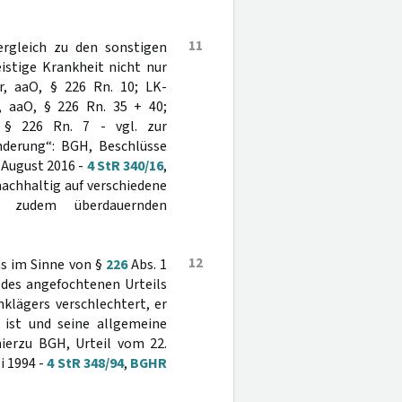
11
ergleich zu den sonstigen
eistige Krankheit nicht nur
r, aaO, § 226 Rn. 10; LK-
, aaO, § 226 Rn. 35 + 40;
., § 226 Rn. 7 - vgl. zur
nderung“: BGH, Beschlüsse
. August 2016 -
4 StR 340/16
,
nachhaltig auf verschiedene
d zudem überdauernden
12
ms im Sinne von §
226
Abs. 1
h des angefochtenen Urteils
nklägers verschlechtert, er
 ist und seine allgemeine
hierzu BGH, Urteil vom 22.
i 1994 -
4 StR 348/94
,
BGHR