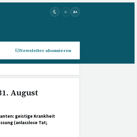
A-
A+
Newsletter abonnieren
31. August
nten: geistige Krankheit
sung (anlasslose Tat;