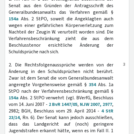
Senat aus den Gründen der Antragsschrift des
Generalbundesanwalts das Verfahren gemäß §
154a
Abs. 2 StPO, soweit die Angeklagten auch
wegen einer gefährlichen Körperverletzung zum
Nachteil der Zeugin W. verurteilt worden sind. Die
Verfahrensbeschränkung zieht die aus dem
Beschlusstenor ersichtliche Änderung der
Schuldsprüche nach sich.
3
2. Die Rechtsfolgenaussprüche werden von der
Änderung in den Schuldsprüchen nicht berührt.
Zwar ist dem Senat die vom Generalbundesanwalt
angeregte Vorgehensweise gemäß §
354
Abs. 1a
StPO nach der Verfahrensbeschränkung gemäß §
154a
Abs. 2 StPO verwehrt (vgl. BVerfG, Beschluss
vom 14. Juni 2007 -
2 BvR 1447/05
,
NJW 2007, 2977
,
2982; BGH, Beschluss vom 29. April 2014 -
4 StR
23/14
, Rn. 6). Der Senat kann jedoch ausschließen,
dass das Landgericht auf (noch) geringere
Jugendstrafen erkannt hätte, wenn es im Fall II. 1