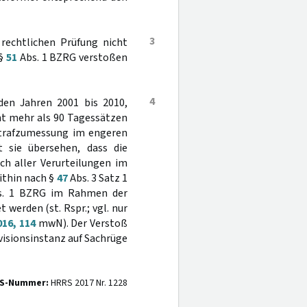
3
 rechtlichen Prüfung nicht
 §
51
Abs. 1 BZRG verstoßen
4
den Jahren 2001 bis 2010,
cht mehr als 90 Tagessätzen
 Strafzumessung im engeren
at sie übersehen, dass die
ch aller Verurteilungen im
ithin nach §
47
Abs. 3 Satz 1
. 1 BZRG im Rahmen der
werden (st. Rspr.; vgl. nur
016, 114
mwN). Der Verstoß
evisionsinstanz auf Sachrüge
S-Nummer:
HRRS 2017 Nr. 1228