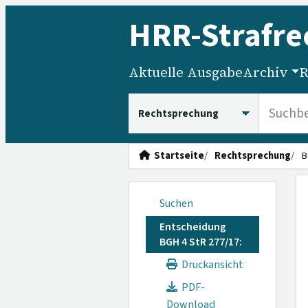
HRR
-Strafre
Aktuelle Ausgabe
Archiv
R
HRRS durchsuchen
Startseite
Rechtsprechung
B
Suchen
Entscheidung
BGH 4 StR 277/17:
Druckansicht
PDF-
Download