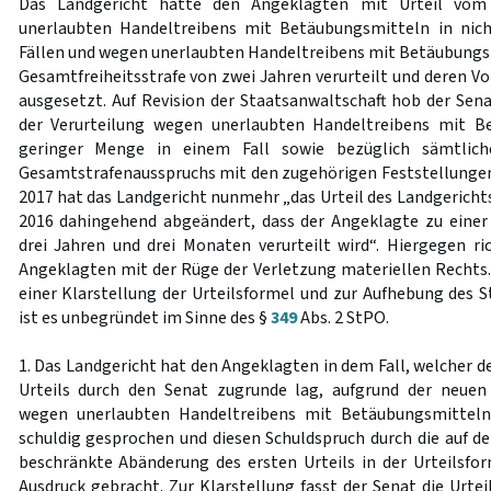
Das Landgericht hatte den Angeklagten mit Urteil vom
unerlaubten Handeltreibens mit Betäubungsmitteln in nic
Fällen und wegen unerlaubten Handeltreibens mit Betäubungsmi
Gesamtfreiheitsstrafe von zwei Jahren verurteilt und deren V
ausgesetzt. Auf Revision der Staatsanwaltschaft hob der Senat
der Verurteilung wegen unerlaubten Handeltreibens mit B
geringer Menge in einem Fall sowie bezüglich sämtlich
Gesamtstrafenausspruchs mit den zugehörigen Feststellungen a
2017 hat das Landgericht nunmehr „das Urteil des Landgericht
2016 dahingehend abgeändert, dass der Angeklagte zu einer
drei Jahren und drei Monaten verurteilt wird“. Hiergegen ric
Angeklagten mit der Rüge der Verletzung materiellen Rechts.
einer Klarstellung der Urteilsformel und zur Aufhebung des S
ist es unbegründet im Sinne des §
349
Abs. 2 StPO.
1. Das Landgericht hat den Angeklagten in dem Fall, welcher d
Urteils durch den Senat zugrunde lag, aufgrund der neue
wegen unerlaubten Handeltreibens mit Betäubungsmitteln
schuldig gesprochen und diesen Schuldspruch durch die auf 
beschränkte Abänderung des ersten Urteils in der Urteilsf
Ausdruck gebracht. Zur Klarstellung fasst der Senat die Urte