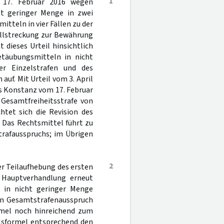
1
 17. Februar 2016 wegen
ht geringer Menge in zwei
tteln in vier Fällen zu der
ollstreckung zur Bewährung
 dieses Urteil hinsichtlich
etäubungsmitteln in nicht
er Einzelstrafen und des
uf. Mit Urteil vom 3. April
s Konstanz vom 17. Februar
 Gesamtfreiheitsstrafe von
htet sich die Revision des
 Das Rechtsmittel führt zu
trafausspruchs; im Übrigen
2
er Teilaufhebung des ersten
n Hauptverhandlung erneut
 in nicht geringer Menge
den Gesamtstrafenausspruch
ormel noch hinreichend zum
ilsformel entsprechend den