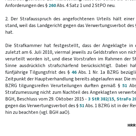
Anforderungen des §
260
Abs. 4 Satz 1 und 2 StPO neu.
2. Der Strafausspruch des angefochtenen Urteils hält einer
stand, weil das Landgericht gegen das Verwertungsverbot des
hat.
Die Strafkammer hat festgestellt, dass der Angeklagte in 
zuletzt am 6. Juli 2010, viermal jeweils zu Geldstrafen von ni
verurteilt worden ist, und diese Vorstrafen im Rahmen der
Sinne ausdrücklich strafschärfend berücksichtigt. Dabei h
fünfjährige Tilgungsfrist des §
46
Abs. 1 Nr. 1a BZRG bezügli
Zeitpunkt der Hauptverhandlung bereits abgelaufen war. Die m
BZRG tilgungsreifen Verurteilungen durften gemäß §
51
Abs
Strafzumessung nicht zum Nachteil des Angeklagten verwertet 
BGH, Beschluss vom 29. Oktober 2015 -
3 StR 382/15
,
StraFo 2
gegen das Verwertungsverbot des §
51
Abs. 1 BZRG ist in der R
hin zu beachten (vgl. BGH aaO).
HRR