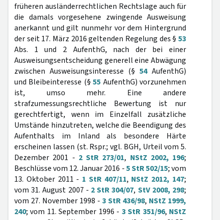
früheren ausländerrechtlichen Rechtslage auch für
die damals vorgesehene zwingende Ausweisung
anerkannt und gilt nunmehr vor dem Hintergrund
der seit 17. März 2016 geltenden Regelung des §
53
Abs. 1 und 2 AufenthG, nach der bei einer
Ausweisungsentscheidung generell eine Abwägung
zwischen Ausweisungsinteresse (§
54
AufenthG)
und Bleibeinteresse (§
55
AufenthG) vorzunehmen
ist, umso mehr. Eine andere
strafzumessungsrechtliche Bewertung ist nur
gerechtfertigt, wenn im Einzelfall zusätzliche
Umstände hinzutreten, welche die Beendigung des
Aufenthalts im Inland als besondere Härte
erscheinen lassen (st. Rspr.; vgl. BGH, Urteil vom 5.
Dezember 2001 -
2 StR 273/01
,
NStZ 2002, 196
;
Beschlüsse vom 12. Januar 2016 -
5 StR 502/15
; vom
13. Oktober 2011 -
1 StR 407/11
,
NStZ 2012, 147
;
vom 31. August 2007 -
2 StR 304/07
,
StV 2008, 298
;
vom 27. November 1998 -
3 StR 436/98
,
NStZ 1999,
240
; vom 11. September 1996 -
3 StR 351/96
,
NStZ