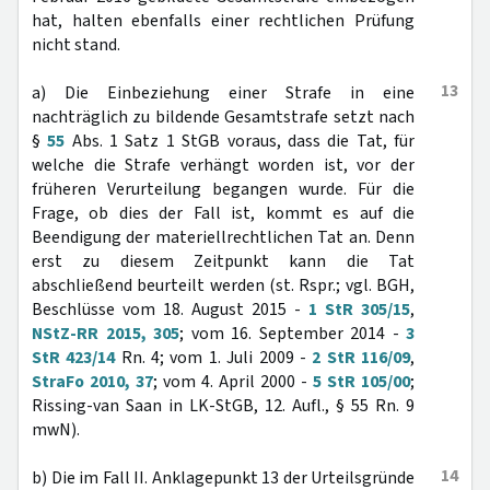
hat, halten ebenfalls einer rechtlichen Prüfung
nicht stand.
13
a) Die Einbeziehung einer Strafe in eine
nachträglich zu bildende Gesamtstrafe setzt nach
§
55
Abs. 1 Satz 1 StGB voraus, dass die Tat, für
welche die Strafe verhängt worden ist, vor der
früheren Verurteilung begangen wurde. Für die
Frage, ob dies der Fall ist, kommt es auf die
Beendigung der materiellrechtlichen Tat an. Denn
erst zu diesem Zeitpunkt kann die Tat
abschließend beurteilt werden (st. Rspr.; vgl. BGH,
Beschlüsse vom 18. August 2015 -
1 StR 305/15
,
NStZ-RR 2015, 305
; vom 16. September 2014 -
3
StR 423/14
Rn. 4; vom 1. Juli 2009 -
2 StR 116/09
,
StraFo 2010, 37
; vom 4. April 2000 -
5 StR 105/00
;
Rissing-van Saan in LK-StGB, 12. Aufl., § 55 Rn. 9
mwN).
14
b) Die im Fall II. Anklagepunkt 13 der Urteilsgründe