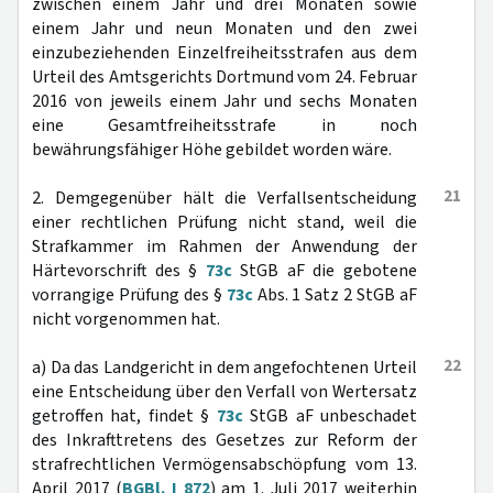
zwischen einem Jahr und drei Monaten sowie
einem Jahr und neun Monaten und den zwei
einzubeziehenden Einzelfreiheitsstrafen aus dem
Urteil des Amtsgerichts Dortmund vom 24. Februar
2016 von jeweils einem Jahr und sechs Monaten
eine Gesamtfreiheitsstrafe in noch
bewährungsfähiger Höhe gebildet worden wäre.
21
2. Demgegenüber hält die Verfallsentscheidung
einer rechtlichen Prüfung nicht stand, weil die
Strafkammer im Rahmen der Anwendung der
Härtevorschrift des §
73c
StGB aF die gebotene
vorrangige Prüfung des §
73c
Abs. 1 Satz 2 StGB aF
nicht vorgenommen hat.
22
a) Da das Landgericht in dem angefochtenen Urteil
eine Entscheidung über den Verfall von Wertersatz
getroffen hat, findet §
73c
StGB aF unbeschadet
des Inkrafttretens des Gesetzes zur Reform der
strafrechtlichen Vermögensabschöpfung vom 13.
April 2017 (
BGBl. I 872
) am 1. Juli 2017 weiterhin