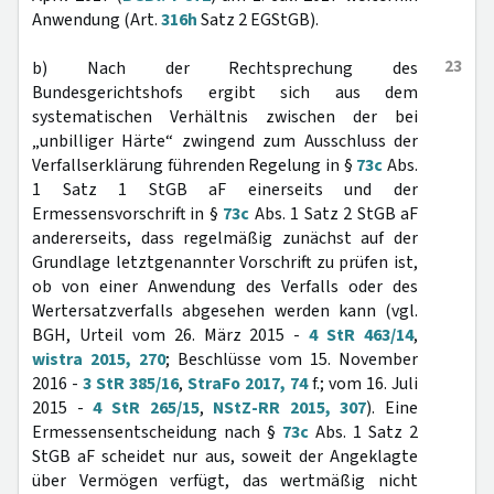
Anwendung (Art.
316h
Satz 2 EGStGB).
23
b) Nach der Rechtsprechung des
Bundesgerichtshofs ergibt sich aus dem
systematischen Verhältnis zwischen der bei
„unbilliger Härte“ zwingend zum Ausschluss der
Verfallserklärung führenden Regelung in §
73c
Abs.
1 Satz 1 StGB aF einerseits und der
Ermessensvorschrift in §
73c
Abs. 1 Satz 2 StGB aF
andererseits, dass regelmäßig zunächst auf der
Grundlage letztgenannter Vorschrift zu prüfen ist,
ob von einer Anwendung des Verfalls oder des
Wertersatzverfalls abgesehen werden kann (vgl.
BGH, Urteil vom 26. März 2015 -
4 StR 463/14
,
wistra 2015, 270
; Beschlüsse vom 15. November
2016 -
3 StR 385/16
,
StraFo 2017, 74
f.; vom 16. Juli
2015 -
4 StR 265/15
,
NStZ-RR 2015, 307
). Eine
Ermessensentscheidung nach §
73c
Abs. 1 Satz 2
StGB aF scheidet nur aus, soweit der Angeklagte
über Vermögen verfügt, das wertmäßig nicht