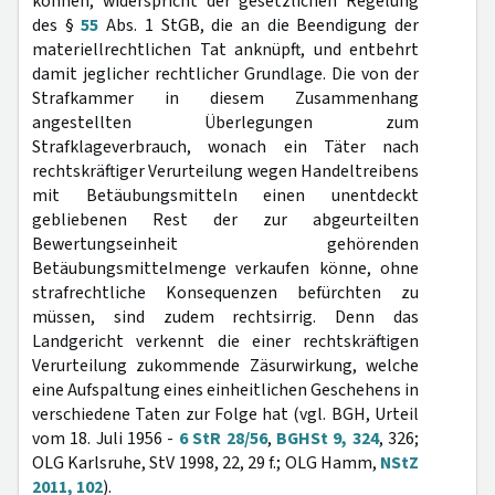
können, widerspricht der gesetzlichen Regelung
des §
55
Abs. 1 StGB, die an die Beendigung der
materiellrechtlichen Tat anknüpft, und entbehrt
damit jeglicher rechtlicher Grundlage. Die von der
Strafkammer in diesem Zusammenhang
angestellten Überlegungen zum
Strafklageverbrauch, wonach ein Täter nach
rechtskräftiger Verurteilung wegen Handeltreibens
mit Betäubungsmitteln einen unentdeckt
gebliebenen Rest der zur abgeurteilten
Bewertungseinheit gehörenden
Betäubungsmittelmenge verkaufen könne, ohne
strafrechtliche Konsequenzen befürchten zu
müssen, sind zudem rechtsirrig. Denn das
Landgericht verkennt die einer rechtskräftigen
Verurteilung zukommende Zäsurwirkung, welche
eine Aufspaltung eines einheitlichen Geschehens in
verschiedene Taten zur Folge hat (vgl. BGH, Urteil
vom 18. Juli 1956 -
6 StR 28/56
,
BGHSt 9, 324
, 326;
OLG Karlsruhe, StV 1998, 22, 29 f.; OLG Hamm,
NStZ
2011, 102
).