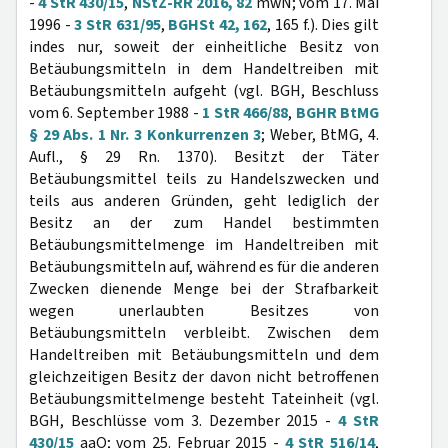
-
4 StR 430/15
,
NStZ-RR 2016, 82
mwN; vom 17. Mai
1996 -
3 StR 631/95
,
BGHSt 42, 162
, 165 f.). Dies gilt
indes nur, soweit der einheitliche Besitz von
Betäubungsmitteln in dem Handeltreiben mit
Betäubungsmitteln aufgeht (vgl. BGH, Beschluss
vom 6. September 1988 -
1 StR 466/88
,
BGHR BtMG
§ 29 Abs. 1 Nr. 3 Konkurrenzen 3
; Weber, BtMG, 4.
Aufl., § 29 Rn. 1370). Besitzt der Täter
Betäubungsmittel teils zu Handelszwecken und
teils aus anderen Gründen, geht lediglich der
Besitz an der zum Handel bestimmten
Betäubungsmittelmenge im Handeltreiben mit
Betäubungsmitteln auf, während es für die anderen
Zwecken dienende Menge bei der Strafbarkeit
wegen unerlaubten Besitzes von
Betäubungsmitteln verbleibt. Zwischen dem
Handeltreiben mit Betäubungsmitteln und dem
gleichzeitigen Besitz der davon nicht betroffenen
Betäubungsmittelmenge besteht Tateinheit (vgl.
BGH, Beschlüsse vom 3. Dezember 2015 -
4 StR
430/15
aaO; vom 25. Februar 2015 -
4 StR 516/14
,