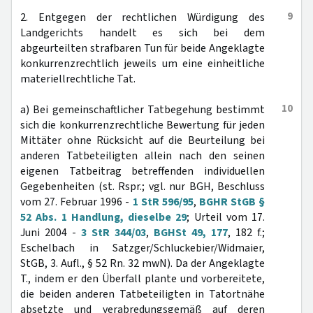
9
2. Entgegen der rechtlichen Würdigung des
Landgerichts handelt es sich bei dem
abgeurteilten strafbaren Tun für beide Angeklagte
konkurrenzrechtlich jeweils um eine einheitliche
materiellrechtliche Tat.
10
a) Bei gemeinschaftlicher Tatbegehung bestimmt
sich die konkurrenzrechtliche Bewertung für jeden
Mittäter ohne Rücksicht auf die Beurteilung bei
anderen Tatbeteiligten allein nach den seinen
eigenen Tatbeitrag betreffenden individuellen
Gegebenheiten (st. Rspr.; vgl. nur BGH, Beschluss
vom 27. Februar 1996 -
1 StR 596/95
,
BGHR StGB §
52 Abs. 1 Handlung, dieselbe 29
; Urteil vom 17.
Juni 2004 -
3 StR 344/03
,
BGHSt 49, 177
, 182 f.;
Eschelbach in Satzger/Schluckebier/Widmaier,
StGB, 3. Aufl., § 52 Rn. 32 mwN). Da der Angeklagte
T., indem er den Überfall plante und vorbereitete,
die beiden anderen Tatbeteiligten in Tatortnähe
absetzte und verabredungsgemäß auf deren