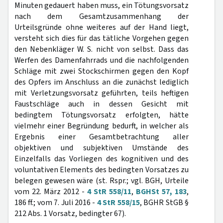
Minuten gedauert haben muss, ein Tötungsvorsatz
nach dem Gesamtzusammenhang der
Urteilsgründe ohne weiteres auf der Hand liegt,
versteht sich dies für das tätliche Vorgehen gegen
den Nebenkläger W. S. nicht von selbst. Dass das
Werfen des Damenfahrrads und die nachfolgenden
Schläge mit zwei Stockschirmen gegen den Kopf
des Opfers im Anschluss an die zunächst lediglich
mit Verletzungsvorsatz geführten, teils heftigen
Faustschläge auch in dessen Gesicht mit
bedingtem Tötungsvorsatz erfolgten, hätte
vielmehr einer Begründung bedurft, in welcher als
Ergebnis einer Gesamtbetrachtung aller
objektiven und subjektiven Umstände des
Einzelfalls das Vorliegen des kognitiven und des
voluntativen Elements des bedingten Vorsatzes zu
belegen gewesen wäre (st. Rspr.; vgl. BGH, Urteile
vom 22. März 2012 -
4 StR 558/11
,
BGHSt 57, 183
,
186 ff.; vom 7. Juli 2016 -
4 StR 558/15
, BGHR StGB §
212 Abs. 1 Vorsatz, bedingter 67).