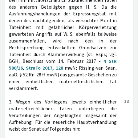
den ihm mittäterschaftlich zuzurechnenden Taten
des anderen Beteiligten gegen H. S. Da die
Ausführungshandlungen der Erpressungstat mit
denen des nachfolgenden, als versuchter Mord in
Tateinheit mit gefährlicher Körperverletzung
gewerteten Angriffs auf W. S. ebenfalls teilweise
zusammenfallen, wird nach den in der
Rechtsprechung entwickelten Grundsätzen zur
Tateinheit durch Klammerwirkung (st. Rspr.; vgl.
BGH, Beschluss vom 14. Februar 2017 -
4 StR
580/16
,
StraFo 2017, 128
mwN; Rissing-van Saan,
aaO, § 52 Rn. 28 ff. mwN) das gesamte Geschehen zu
einer einheitlichen materiellrechtlichen Tat
verklammert.
13
3. Wegen des Vorliegens jeweils einheitlicher
materiellrechtlicher Taten unterliegen die
Verurteilungen der Angeklagten insgesamt der
Aufhebung. Für die neuerliche Hauptverhandlung
weist der Senat auf Folgendes hin: