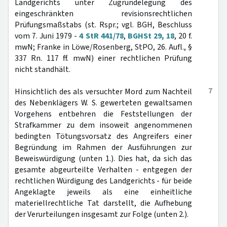
Landgerichts unter Zugrundelegung des
eingeschränkten revisionsrechtlichen
Prüfungsmaßstabs (st. Rspr.; vgl. BGH, Beschluss
vom 7. Juni 1979 -
4 StR 441/78
,
BGHSt 29, 18
, 20 f.
mwN; Franke in Löwe/Rosenberg, StPO, 26. Aufl., §
337 Rn. 117 ff. mwN) einer rechtlichen Prüfung
nicht standhält.
7
Hinsichtlich des als versuchter Mord zum Nachteil
des Nebenklägers W. S. gewerteten gewaltsamen
Vorgehens entbehren die Feststellungen der
Strafkammer zu dem insoweit angenommenen
bedingten Tötungsvorsatz des Angreifers einer
Begründung im Rahmen der Ausführungen zur
Beweiswürdigung (unten 1.). Dies hat, da sich das
gesamte abgeurteilte Verhalten - entgegen der
rechtlichen Würdigung des Landgerichts - für beide
Angeklagte jeweils als eine einheitliche
materiellrechtliche Tat darstellt, die Aufhebung
der Verurteilungen insgesamt zur Folge (unten 2.).