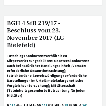
BGH 4 StR 219/17 -
Beschluss vom 23.
November 2017 (LG
Bielefeld)
Totschlag (Konkurrenzverhältnis zu
Körperverletzungsdelikten: Gesetzeskonkurrenz
auch bei natürlicher Handlungseinheit; Vorsatz:
erforderliche Gesamtbetrachtung);
tatrichterliche Beweiswürdigung (erforderliche
Darstellungen im Urteil: molekulargenetische
Vergleichsuntersuchung); Mittäterschaft
(Tateinheit: gesonderte Betrachtung für jeden
Mittäter)
§
212
Abs. 1 StGB; §§
223
ff StGB; §
15
StGB; §
261