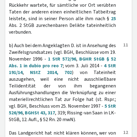
Rückkehr wartete, für sämtliche vor Ort verübten
Taten der anderen einen einheitlichen Tatbeitrag
leistete, sind in seiner Person alle ihm nach §
25
Abs. 2 StGB zurechenbaren Delikte tateinheitlich
verbunden.
11
b) Auch bei dem Angeklagten D. ist in Ansehung des
Zweifelsgrundsatzes (vgl. BGH, Beschlüsse vom 19.
November 1996 -
1 StR 572/96
,
BGHR StGB § 52
Abs. 1 in dubio pro reo 7
; vom 3. Juli 2014 -
4 StR
191/14
,
NStZ 2014, 702
) von Tateinheit
auszugehen, weil eine nicht ausschließbare
Teilidentität der von ihm begangenen
Ausführungshandlungen die Verknüpfung zu einer
materiellrechtlichen Tat zur Folge hat (st. Rspr.;
vgl. BGH, Beschluss vom 25. November 1997 -
5 StR
526/96
,
BGHSt 43, 317
, 319; Rissing-van Saan in LK-
StGB, 12. Aufl., § 52 Rn. 20 mwN).
12
Das Landgericht hat nicht klären können, wer von