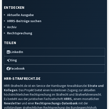
ENTDECKEN
Aktuelle Ausgabe
HRRS-Beiträge suchen
Archiv
Rechtsprechung
TEILEN
LinkedIn
Xing
Facebook
HRR-STRAFRECHT.DE
HRR-Strafrecht.de ist ein Service der Hamburger Anwaltskanzlei
Strate und
Kollegen
. Das Projekt bietet einen kostenlosen Zugang zur aktuellen
höchstrichterlichen Rechtsprechung im Strafrecht und Strafverfahrensrecht.
Es besteht aus der juristischen Fachzeitschrift
HRRS
, einem monatlichen
Newsletter
und einer
Rechtsprechungs-Datenbank
mit der
vollständigen strafrechtlichen Rechtsprechung des Bundesgerichtshofs