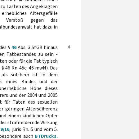
s zu Lasten des Angeklagten
rhebliches Altersgefälle
en Verstoß gegen das
albundesanwalt hat dazu in
4
 des §
46
Abs. 3 StGB hinaus
en Tatbestandes zu sein -
en oder für die Tat typisch
, § 46 Rn. 45c, 46 mwN). Das
r als solchem ist in dem
hs eines Kindes und der
unerhebliche Höhe dieses
rers und der 2004 und 2005
t für Taten des sexuellen
er geringen Altersdifferenz
und einem kindlichen Opfer
ndes strafmildernde Wirkung
 9/16
, juris Rn. 5 und vom 5.
sbesondere auch
BTDrucks.