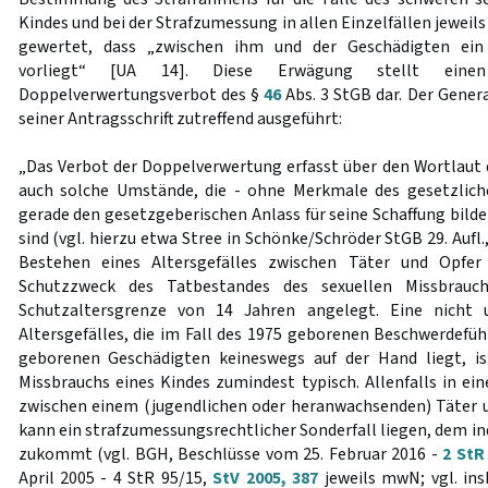
Kindes und bei der Strafzumessung in allen Einzelfällen jeweil
gewertet, dass „zwischen ihm und der Geschädigten ein e
vorliegt“ [UA 14]. Diese Erwägung stellt ein
Doppelverwertungsverbot des §
46
Abs. 3 StGB dar. Der Gener
seiner Antragsschrift zutreffend ausgeführt:
„Das Verbot der Doppelverwertung erfasst über den Wortlaut
auch solche Umstände, die - ohne Merkmale des gesetzlich
gerade den gesetzgeberischen Anlass für seine Schaffung bildet
sind (vgl. hierzu etwa Stree in Schönke/Schröder StGB 29. Aufl.
Bestehen eines Altersgefälles zwischen Täter und Opfe
Schutzzweck des Tatbestandes des sexuellen Missbrauc
Schutzaltersgrenze von 14 Jahren angelegt. Eine nicht 
Altersgefälles, die im Fall des 1975 geborenen Beschwerdefüh
geborenen Geschädigten keineswegs auf der Hand liegt, is
Missbrauchs eines Kindes zumindest typisch. Allenfalls in ein
zwischen einem (jugendlichen oder heranwachsenden) Täter 
kann ein strafzumessungsrechtlicher Sonderfall liegen, dem i
zukommt (vgl. BGH, Beschlüsse vom 25. Februar 2016 -
2 StR
April 2005 - 4 StR 95/15,
StV 2005, 387
jeweils mwN; vgl. in