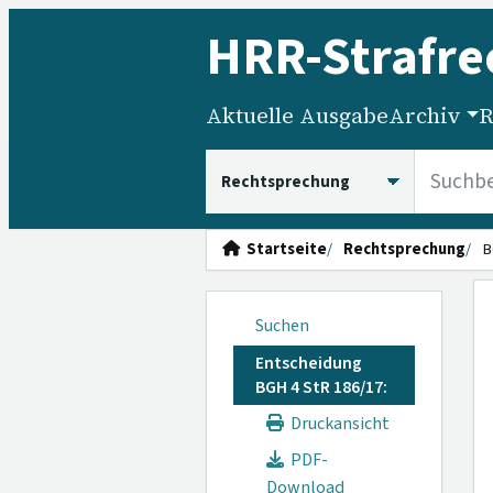
HRR
-Strafre
Aktuelle Ausgabe
Archiv
R
HRRS durchsuchen
Startseite
Rechtsprechung
B
Suchen
Entscheidung
BGH 4 StR 186/17:
Druckansicht
PDF-
Download