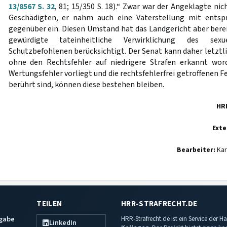
13/8567 S. 32
, 81; 15/350 S. 18).“ Zwar war der Angeklagte nich
Geschädigten, er nahm auch eine Vaterstellung mit entsp
gegenüber ein. Diesen Umstand hat das Landgericht aber berei
gewürdigte tateinheitliche Verwirklichung des sex
Schutzbefohlenen berücksichtigt. Der Senat kann daher letztli
ohne den Rechtsfehler auf niedrigere Strafen erkannt word
Wertungsfehler vorliegt und die rechtsfehlerfrei getroffenen F
berührt sind, können diese bestehen bleiben.
HR
Exte
Bearbeiter:
Kar
TEILEN
HRR-STRAFRECHT.DE
sgabe
HRR-Strafrecht.de ist ein Service der
LinkedIn