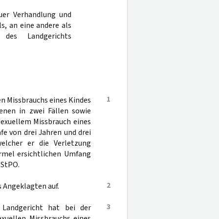
uer Verhandlung und
s, an eine andere als
 des Landgerichts
1
n Missbrauchs eines Kindes
enen in zwei Fällen sowie
sexuellem Missbrauch eines
fe von drei Jahren und drei
elcher er die Verletzung
ormel ersichtlichen Umfang
 StPO.
2
s Angeklagten auf.
3
 Landgericht hat bei der
xuellen Missbrauchs eines