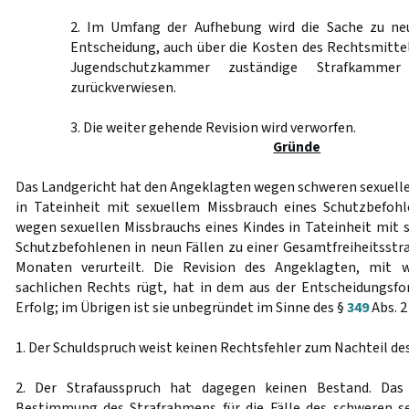
2. Im Umfang der Aufhebung wird die Sache zu ne
Entscheidung, auch über die Kosten des Rechtsmittel
Jugendschutzkammer zuständige Strafkammer
zurückverwiesen.
3. Die weiter gehende Revision wird verworfen.
Gründe
Das Landgericht hat den Angeklagten wegen schweren sexuelle
in Tateinheit mit sexuellem Missbrauch eines Schutzbefohl
wegen sexuellen Missbrauchs eines Kindes in Tateinheit mit 
Schutzbefohlenen in neun Fällen zu einer Gesamtfreiheitsstra
Monaten verurteilt. Die Revision des Angeklagten, mit w
sachlichen Rechts rügt, hat in dem aus der Entscheidungsf
Erfolg; im Übrigen ist sie unbegründet im Sinne des §
349
Abs. 2
1. Der Schuldspruch weist keinen Rechtsfehler zum Nachteil de
2. Der Strafausspruch hat dagegen keinen Bestand. Das
Bestimmung des Strafrahmens für die Fälle des schweren se