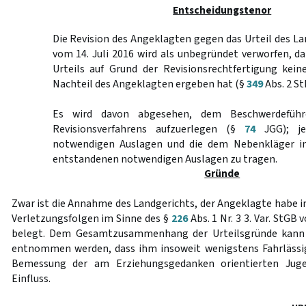
Entscheidungstenor
Die Revision des Angeklagten gegen das Urteil des 
vom 14. Juli 2016 wird als unbegründet verworfen, d
Urteils auf Grund der Revisionsrechtfertigung kei
Nachteil des Angeklagten ergeben hat (§
349
Abs. 2 St
Es wird davon abgesehen, dem Beschwerdeführ
Revisionsverfahrens aufzuerlegen (§
74
JGG); je
notwendigen Auslagen und die dem Nebenkläger im
entstandenen notwendigen Auslagen zu tragen.
Gründe
Zwar ist die Annahme des Landgerichts, der Angeklagte habe i
Verletzungsfolgen im Sinne des §
226
Abs. 1 Nr. 3 3. Var. StGB 
belegt. Dem Gesamtzusammenhang der Urteilsgründe kann a
entnommen werden, dass ihm insoweit wenigstens Fahrlässigke
Bemessung der am Erziehungsgedanken orientierten Juge
Einfluss.