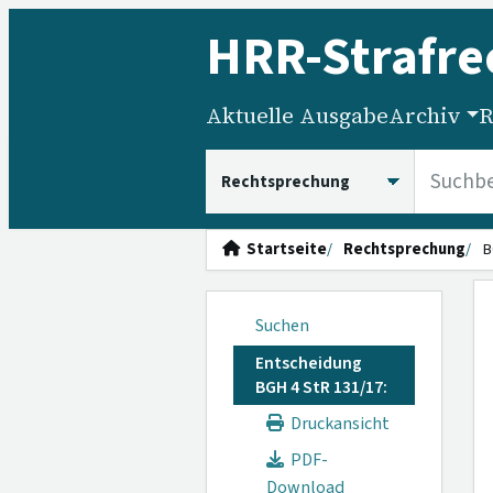
HRR
-Strafre
Aktuelle Ausgabe
Archiv
R
HRRS durchsuchen
Startseite
Rechtsprechung
B
Suchen
Entscheidung
BGH 4 StR 131/17:
Druckansicht
PDF-
Download