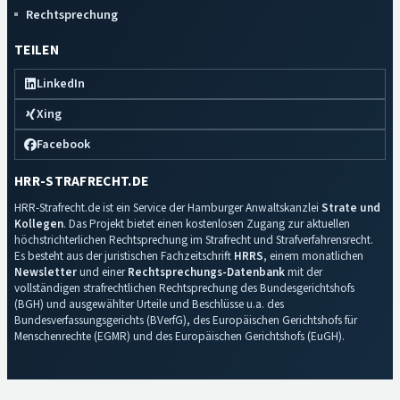
Rechtsprechung
TEILEN
LinkedIn
Xing
Facebook
HRR-STRAFRECHT.DE
HRR-Strafrecht.de ist ein Service der Hamburger Anwaltskanzlei
Strate und
Kollegen
. Das Projekt bietet einen kostenlosen Zugang zur aktuellen
höchstrichterlichen Rechtsprechung im Strafrecht und Strafverfahrensrecht.
Es besteht aus der juristischen Fachzeitschrift
HRRS
, einem monatlichen
Newsletter
und einer
Rechtsprechungs-Datenbank
mit der
vollständigen strafrechtlichen Rechtsprechung des Bundesgerichtshofs
(BGH) und ausgewählter Urteile und Beschlüsse u.a. des
Bundesverfassungsgerichts (BVerfG), des Europäischen Gerichtshofs für
Menschenrechte (EGMR) und des Europäischen Gerichtshofs (EuGH).
Impressum
·
Datenschutz