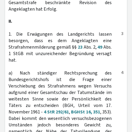
Gesamtstrafe beschränkte Revision des
Angeklagten hat Erfolg.
II.
3
1. Die Erwägungen des Landgerichts lassen
besorgen, dass es dem Angeklagten eine
Strafrahmenmilderung gemäß §§
23
Abs. 2,
49
Abs.
1 StGB mit unzureichender Begründung versagt
hat.
4
a) Nach ständiger Rechtsprechung des
Bundesgerichtshofs ist die Frage einer
Verschiebung des Strafrahmens wegen Versuchs
aufgrund einer Gesamtschau der Tatumstände im
weitesten Sinne sowie der Persönlichkeit des
Täters zu entscheiden (BGH, Urteil vom 17.
November 1961 -
4 StR 292/61
,
BGHSt 16, 351
, 353).
Dabei kommt den wesentlich versuchsbezogenen
Umständen jedoch besonderes Gewicht zu,
namentlich der Nähe der Tatvollendung, der