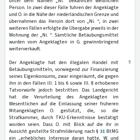
unter dem Namen „Ni.“ bekannten weiblichen
Person. In zwei dieser Fälle fuhren der Angeklagte
und O. in die Nähe der niederländischen Grenze und
übernahmen das Heroin dort von „Ni. “, in zwei
weiteren Fällen erfolgte die Übergabe jeweils in der
Wohnung der „Ni. “. Sämtliche Betäubungsmittel
wurden vom Angeklagten in G. gewinnbringend
weiterverkauft.
5
Der Angeklagte hat den illegalen Handel mit
Betäubungsmitteln, vorwiegend zur Finanzierung
seines Eigenkonsums, zwar eingeräumt, die gegen
ihn in den Fällen III. 1 bis 6 sowie III. 8 erhobenen
Tatvorwürfe jedoch bestritten. Das Landgericht
hat die Verurteilung des Angeklagten im
Wesentlichen auf die Einlassung seiner früheren
Mitangeklagten O. gestützt, die, so die
Strafkammer, durch TKÜ-Erkenntnisse bestätigt
worden seien. Dass O. mit Blick auf die ihr in
Aussicht gestellte Strafmilderung nach §
31
BtMG
ein „erhebliches Interesse daran hatte, W. und