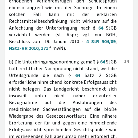
erhobenen Verfahrensrügen den Schuldspruch
ebenso angreift wie mit der Sachrüge. In einem
solchen Fall kann mit der erklärten
Rechtsmittelbeschränkung nicht wirksam auf die
Anfechtung der Unterbringung nach §
64
StGB
verzichtet werden (st. Rspr.; vgl. nur BGH,
Beschluss vom 19. Januar 2010 -
4 StR 504/09
,
NStZ-RR 2010, 171
f. mwN).
14
b) Die Unterbringungsanordnung gemäß §
64
StGB
hält rechtlicher Nachprüfung nicht stand, weil die
Urteilsgründe die nach §
64
Satz 2 StGB
erforderliche hinreichend konkrete Erfolgsaussicht
nicht belegen. Das Landgericht beschränkt sich
insoweit unter nicht näher erläuterter
Bezugnahme auf die Ausführungen des
medizinischen Sachverständigen auf die bloße
Wiedergabe des Gesetzeswortlauts. Eine nähere
Erörterung der für und gegen eine hinreichende
Erfolgsaussicht sprechenden Gesichtspunkte war
im vorliegenden Fall aber umso mehr erforderlich,