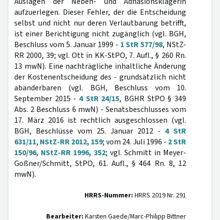
Auslagen der Neben- und Adhäsionsklägerin
aufzuerlegen. Dieser Fehler, der die Entscheidung
selbst und nicht nur deren Verlautbarung betrifft,
ist einer Berichtigung nicht zugänglich (vgl. BGH,
Beschluss vom 5. Januar 1999 -
1 StR 577/98
, NStZ-
RR 2000, 39; vgl. Ott in KK-StPO, 7. Aufl., § 260 Rn.
13 mwN). Eine nachträgliche inhaltliche Änderung
der Kostenentscheidung des - grundsätzlich nicht
abänderbaren (vgl. BGH, Beschluss vom 10.
September 2015 -
4 StR 24/15
, BGHR StPO § 349
Abs. 2 Beschluss 6 mwN) - Senatsbeschlusses vom
17. März 2016 ist rechtlich ausgeschlossen (vgl.
BGH, Beschlüsse vom 25. Januar 2012 -
4 StR
631/11
,
NStZ-RR 2012, 159
; vom 24. Juli 1996 -
2 StR
150/96
,
NStZ-RR 1996, 352
; vgl. Schmitt in Meyer-
Goßner/Schmitt, StPO, 61. Aufl., § 464 Rn. 8, 12
mwN).
HRRS-Nummer:
HRRS 2019 Nr. 291
Bearbeiter:
Karsten Gaede/Marc-Philipp Bittner