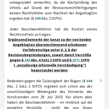
unbegründet verworfen, da die Nachprüfung des
Urteils auf Grund der Revisionsrechtfertigungen
keinen Rechtsfehler zum Nachteil der Angeklagten
ergeben hat (§
349
Abs. 2 StPO).
Jeder Beschwerdeführer hat die Kosten seines
Rechtsmittels zu tragen.
Ergänzend bemerkt der Senat zu der von beiden
Angeklagten übereinstimmend erhobenen
Verfahrensrüge unter II. 2. b der
Revisionsbegründungen, soweit damit Verstöße
gegen §
243
Abs. 4 Satz 2 StPO und §
257c
StPO
(„unzulässige informelle Verständigung“)
beanstandet werden:
1
Bedenken gegen die Zulässigkeit der Rügen (§
344
Abs. 2 Satz 2 StPO) ergeben sich schon aus der
unvollständigen Wiedergabe des Vermerks des
Vorsitzenden vom 29. Juli 2015. Vor allem aber
haben die Beschwerdeführer - im Hinblick auf die
gerügten Verstöße - nicht die von ihnen