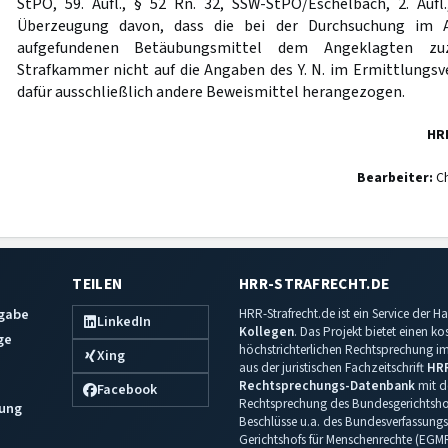
StPO, 59. Aufl., § 52 Rn. 32, SSW-StPO/Eschelbach, 2. Auf
Überzeugung davon, dass die bei der Durchsuchung im 
aufgefundenen Betäubungsmittel dem Angeklagten zu
Strafkammer nicht auf die Angaben des Y. N. im Ermittlungsv
dafür ausschließlich andere Beweismittel herangezogen.
HR
Bearbeiter:
Ch
TEILEN
HRR-STRAFRECHT.DE
sgabe
HRR-Strafrecht.de ist ein Service der
LinkedIn
Kollegen
. Das Projekt bietet einen k
ge
höchstrichterlichen Rechtsprechung im 
Xing
aus der juristischen Fachzeitschrift
HR
Rechtsprechungs-Datenbank
mit de
Facebook
Rechtsprechung des Bundesgerichtshof
ung
Beschlüsse u.a. des Bundesverfassungs
Gerichtshofs für Menschenrechte (EGM