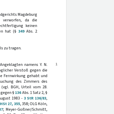
andgerichts Magdeburg
 verworfen, da die
echtfertigung keinen
ben hat (§
349
Abs. 2
s zu tragen.
1
 Angeklagten namens Y. N.
öglicher Verstoß gegen die
ne Fernwirkung gehabt und
hsuchung des Zimmers des
(vgl. BGH, Urteil vom 28.
ß gegen §
136
Abs. 1 Satz 2, §
August 1983 -
3 StR 136/83
,
HSt 27, 355
, 358; OLG Köln,
37
; Meyer-Goßner/Schmitt,