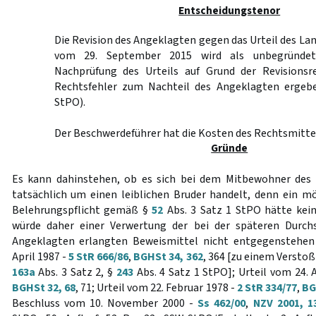
Entscheidungstenor
Die Revision des Angeklagten gegen das Urteil des L
vom 29. September 2015 wird als unbegründet
Nachprüfung des Urteils auf Grund der Revisionsr
Rechtsfehler zum Nachteil des Angeklagten erge
StPO).
Der Beschwerdeführer hat die Kosten des Rechtsmittel
Gründe
Es kann dahinstehen, ob es sich bei dem Mitbewohner des
tatsächlich um einen leiblichen Bruder handelt, denn ein m
Belehrungspflicht gemäß §
52
Abs. 3 Satz 1 StPO hätte kei
würde daher einer Verwertung der bei der späteren Durc
Angeklagten erlangten Beweismittel nicht entgegenstehen 
April 1987 -
5 StR 666/86
,
BGHSt 34, 362
, 364 [zu einem Versto
163a
Abs. 3 Satz 2, §
243
Abs. 4 Satz 1 StPO]; Urteil vom 24. 
BGHSt 32, 68
, 71; Urteil vom 22. Februar 1978 -
2 StR 334/77
,
BG
Beschluss vom 10. November 2000 -
Ss 462/00
,
NZV 2001, 1