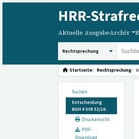
HRR
-Strafre
Aktuelle Ausgabe
Archiv
R
HRRS durchsuchen
Startseite
Rechtsprechung
B
Suchen
Entscheidung
BGH 4 StR 52/16:
Druckansicht
PDF-
Download