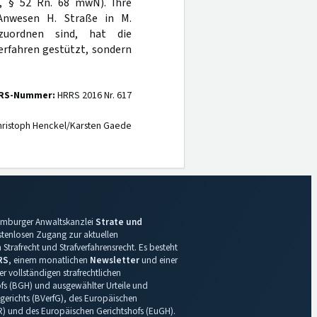
l., § 52 Rn. 68 mwN). Ihre
Anwesen H. Straße in M.
zuordnen sind, hat die
erfahren gestützt, sondern
RS-Nummer:
HRRS 2016 Nr. 617
ristoph Henckel/Karsten Gaede
 Hamburger Anwaltskanzlei
Strate und
ostenlosen Zugang zur aktuellen
Strafrecht und Strafverfahrensrecht. Es besteht
RS
, einem monatlichen
Newsletter
und einer
r vollständigen strafrechtlichen
s (BGH) und ausgewählter Urteile und
gerichts (BVerfG), des Europäischen
R) und des Europäischen Gerichtshofs (EuGH).