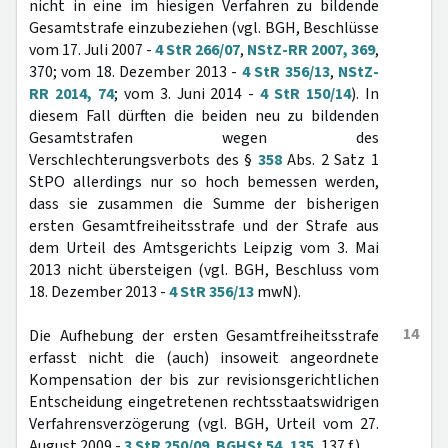
nicht in eine im hiesigen Verfahren zu bildende
Gesamtstrafe einzubeziehen (vgl. BGH, Beschlüsse
vom 17. Juli 2007 -
4 StR 266/07
,
NStZ-RR 2007, 369
,
370; vom 18. Dezember 2013 -
4 StR 356/13
,
NStZ-
RR 2014, 74
; vom 3. Juni 2014 -
4 StR 150/14
). In
diesem Fall dürften die beiden neu zu bildenden
Gesamtstrafen wegen des
Verschlechterungsverbots des §
358
Abs. 2 Satz 1
StPO allerdings nur so hoch bemessen werden,
dass sie zusammen die Summe der bisherigen
ersten Gesamtfreiheitsstrafe und der Strafe aus
dem Urteil des Amtsgerichts Leipzig vom 3. Mai
2013 nicht übersteigen (vgl. BGH, Beschluss vom
18. Dezember 2013 -
4 StR 356/13
mwN).
14
Die Aufhebung der ersten Gesamtfreiheitsstrafe
erfasst nicht die (auch) insoweit angeordnete
Kompensation der bis zur revisionsgerichtlichen
Entscheidung eingetretenen rechtsstaatswidrigen
Verfahrensverzögerung (vgl. BGH, Urteil vom 27.
August 2009 -
3 StR 250/09
,
BGHSt 54, 135
, 137 f.).