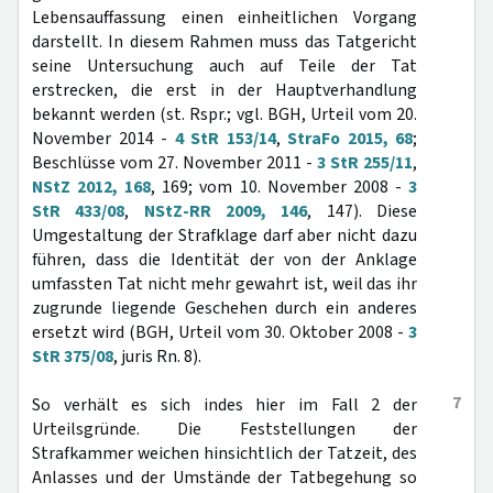
Lebensauffassung einen einheitlichen Vorgang
darstellt. In diesem Rahmen muss das Tatgericht
seine Untersuchung auch auf Teile der Tat
erstrecken, die erst in der Hauptverhandlung
bekannt werden (st. Rspr.; vgl. BGH, Urteil vom 20.
November 2014 -
4 StR 153/14
,
StraFo 2015, 68
;
Beschlüsse vom 27. November 2011 -
3 StR 255/11
,
NStZ 2012, 168
, 169; vom 10. November 2008 -
3
StR 433/08
,
NStZ-RR 2009, 146
, 147). Diese
Umgestaltung der Strafklage darf aber nicht dazu
führen, dass die Identität der von der Anklage
umfassten Tat nicht mehr gewahrt ist, weil das ihr
zugrunde liegende Geschehen durch ein anderes
ersetzt wird (BGH, Urteil vom 30. Oktober 2008 -
3
StR 375/08
, juris Rn. 8).
7
So verhält es sich indes hier im Fall 2 der
Urteilsgründe. Die Feststellungen der
Strafkammer weichen hinsichtlich der Tatzeit, des
Anlasses und der Umstände der Tatbegehung so