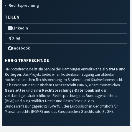
Rechtsprechung
TEILEN
LinkedIn
Xing
Facebook
HRR-STRAFRECHT.DE
HRR-Strafrecht.de ist ein Service der Hamburger Anwaltskanzlei
Strate und
Kollegen
. Das Projekt bietet einen kostenlosen Zugang zur aktuellen
höchstrichterlichen Rechtsprechung im Strafrecht und Strafverfahrensrecht.
Es besteht aus der juristischen Fachzeitschrift
HRRS
, einem monatlichen
Newsletter
und einer
Rechtsprechungs-Datenbank
mit der
vollständigen strafrechtlichen Rechtsprechung des Bundesgerichtshofs
(BGH) und ausgewählter Urteile und Beschlüsse u.a. des
Bundesverfassungsgerichts (BVerfG), des Europäischen Gerichtshofs für
Menschenrechte (EGMR) und des Europäischen Gerichtshofs (EuGH).
Impressum
·
Datenschutz