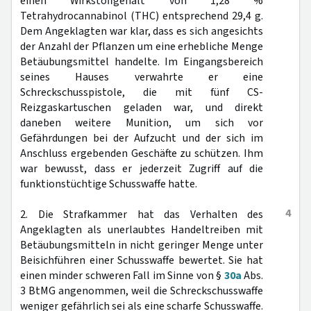
einen Wirkstoffgehalt von 1,28 %
Tetrahydrocannabinol (THC) entsprechend 29,4 g.
Dem Angeklagten war klar, dass es sich angesichts
der Anzahl der Pflanzen um eine erhebliche Menge
Betäubungsmittel handelte. Im Eingangsbereich
seines Hauses verwahrte er eine
Schreckschusspistole, die mit fünf CS-
Reizgaskartuschen geladen war, und direkt
daneben weitere Munition, um sich vor
Gefährdungen bei der Aufzucht und der sich im
Anschluss ergebenden Geschäfte zu schützen. Ihm
war bewusst, dass er jederzeit Zugriff auf die
funktionstüchtige Schusswaffe hatte.
4
2. Die Strafkammer hat das Verhalten des
Angeklagten als unerlaubtes Handeltreiben mit
Betäubungsmitteln in nicht geringer Menge unter
Beisichführen einer Schusswaffe bewertet. Sie hat
einen minder schweren Fall im Sinne von §
30a
Abs.
3 BtMG angenommen, weil die Schreckschusswaffe
weniger gefährlich sei als eine scharfe Schusswaffe.