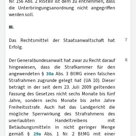
Nr. 156 Abs. 2 RiStBV ist dem zu entnehmen, dass
die Unterbringungsanordnung nicht angegriffen
werden soll.
III.
7
Das Rechtsmittel der Staatsanwaltschaft hat
Erfolg.
8
Der Generalbundesanwalt hat zwar zu Recht darauf
hingewiesen, dass die Strafkammer für den
angewendeten §
30a
Abs. 3 BtMG einen falschen
Strafrahmen zugrunde gelegt hat (UA 10). Dieser
beträgt in der seit dem 23. Juli 2009 geltenden
Fassung des Gesetzes nicht sechs Monate bis fünf
Jahre, sondern sechs Monate bis zehn Jahre
Freiheitsstrafe. Auch hat das Landgericht die
mögliche Sperrwirkung des Strafrahmens des
unerlaubten Handeltreibens mit
Betäubungsmitteln in nicht geringer Menge
gemäß §
29a
Abs. 1 Nr. 2 BtMG mit einer