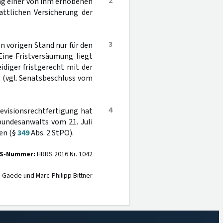
2
ng einer von ihm erhobenen
attlichen Versicherung der
3
n vorigen Stand nur für den
Eine Fristversäumung liegt
idiger fristgerecht mit der
 (vgl. Senatsbeschluss vom
4
evisionsrechtfertigung hat
bundesanwalts vom 21. Juli
en (§
349
Abs. 2 StPO).
S-Nummer:
HRRS 2016 Nr. 1042
-Gaede und Marc-Philipp Bittner