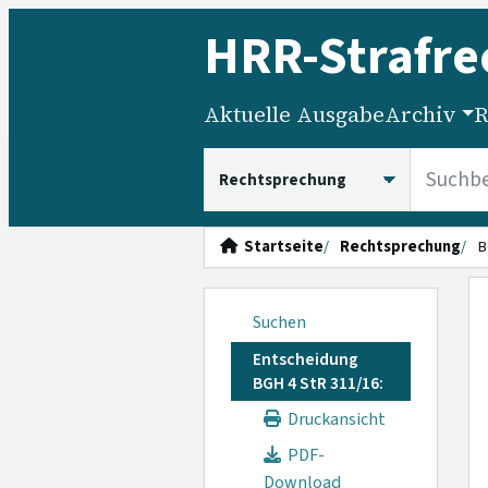
HRR
-Strafre
Aktuelle Ausgabe
Archiv
R
HRRS durchsuchen
Startseite
Rechtsprechung
B
Suchen
Entscheidung
BGH 4 StR 311/16:
Druckansicht
PDF-
Download