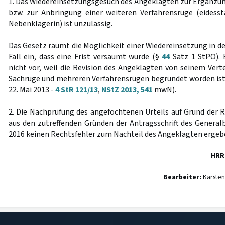
1. Das Wiedereinsetzungsgesuch des Angeklagten zur Ergänzu
bzw. zur Anbringung einer weiteren Verfahrensrüge (eidesst
Nebenklägerin) ist unzulässig.
Das Gesetz räumt die Möglichkeit einer Wiedereinsetzung in de
Fall ein, dass eine Frist versäumt wurde (§
44
Satz 1 StPO). 
nicht vor, weil die Revision des Angeklagten von seinem Verte
Sachrüge und mehreren Verfahrensrügen begründet worden ist
22. Mai 2013 -
4 StR 121/13
,
NStZ 2013, 541
mwN).
2. Die Nachprüfung des angefochtenen Urteils auf Grund der R
aus den zutreffenden Gründen der Antragsschrift des General
2016 keinen Rechtsfehler zum Nachteil des Angeklagten ergeb
HRR
Bearbeiter:
Karsten