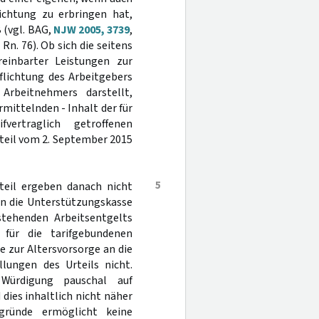
ichtung zu erbringen hat,
 (vgl. BAG,
NJW 2005, 3739
,
is Rn. 76). Ob sich die seitens
reinbarter Leistungen zur
flichtung des Arbeitgebers
Arbeitnehmers darstellt,
mittelnden - Inhalt der für
vertraglich getroffenen
teil vom 2. September 2015
5
teil ergeben danach nicht
an die Unterstützungskasse
stehenden Arbeitsentgelts
 für die tarifgebundenen
 zur Altersvorsorge an die
llungen des Urteils nicht.
Würdigung pauschal auf
dies inhaltlich nicht näher
gründe ermöglicht keine