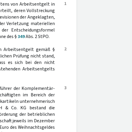
1
tens von Arbeitsentgelt in
teilt, deren Vollstreckung
Revisionen der Angeklagten,
der Verletzung materiellen
 der Entscheidungsformel
nne des §
349
Abs. 2 StPO.
2
on Arbeitsentgelt gemäß §
tlichen Prüfung nicht stand,
ass es sich bei den nicht
stehenden Arbeitsentgelts
3
sführer der Komplementär-
äftigten im Bereich der
nkartikeln unternehmerisch
bH & Co. KG bestand die
örderung der betrieblichen
llschaft jeweils im Dezember
4 Euro des Weihnachtsgeldes