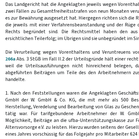
Das Landgericht hat die Angeklagten jeweils wegen Vorenthal
zwei Fällen zu Gesamtfreiheitsstrafen von neun Monaten verur
es zur Bewährung ausgesetzt hat. Hiergegen richten sich die 
die jeweils mit einer Verfahrensbeanstandung und der Rüge 
Rechts begründet sind. Die Rechtsmittel haben den aus
ersichtlichen Teilerfolg; im Übrigen sind sie unbegründet im Si
Die Verurteilung wegen Vorenthaltens und Veruntreuens v
266a
Abs. 3 StGB im Fall II.2 der Urteilsgründe hält einer rech
weil die Urteilsausführungen nicht hinreichend belegen, d
abgeführten Beiträgen um Teile des den Arbeitnehmern zu
handelte.
1. Nach den Feststellungen waren die Angeklagten Geschäft
GmbH der W. GmbH & Co. KG, die mit mehr als 500 Besch
Herstellung, Veredelung und Bearbeitung von Glas zu Gesche
tätig war. Für tarifgebundene Arbeitnehmer der W. Gm
Möglichkeit, Beiträge an die ufba-Unterstützungskasse zur F
Altersvorsorge e.V. zu leisten. Hierzu wurden seitens der Gese
eines Jahres vorschüssig für das Folgejahr pro Mitarbeiter 62