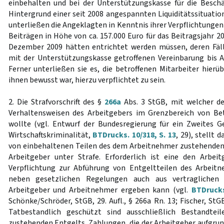
einbehalten und bei der Unterstützungskasse für die Besch
Hintergrund einer seit 2008 angespannten Liquiditätssituatio
unterließen die Angeklagten in Kenntnis ihrer Verpflichtunge
Beiträgen in Höhe von ca. 157.000 Euro für das Beitragsjahr 20
Dezember 2009 hätten entrichtet werden müssen, deren Fäll
mit der Unterstützungskasse getroffenen Vereinbarung bis 
Ferner unterließen sie es, die betroffenen Mitarbeiter hierü
ihnen bewusst war, hierzu verpflichtet zu sein.
2. Die Strafvorschrift des §
266a
Abs. 3 StGB, mit welcher de
Verhaltensweisen des Arbeitgebers im Grenzbereich von Be
wollte (vgl. Entwurf der Bundesregierung für ein Zweites 
Wirtschaftskriminalität,
BTDrucks. 10/318, S. 13
, 29), stellt
von einbehaltenen Teilen des dem Arbeitnehmer zustehenden
Arbeitgeber unter Strafe. Erforderlich ist eine den Arbeit
Verpflichtung zur Abführung von Entgeltteilen des Arbeitn
neben gesetzlichen Regelungen auch aus vertraglichen 
Arbeitgeber und Arbeitnehmer ergeben kann (vgl.
BTDrucks
Schönke/Schröder, StGB, 29. Aufl., § 266a Rn. 13; Fischer, StGB,
Tatbestandlich geschützt sind ausschließlich Bestandte
zustehenden Entgelts. Zahlungen, die der Arbeitgeber aufgrun