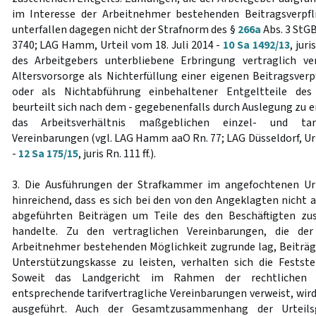
im Interesse der Arbeitnehmer bestehenden Beitragsverpfl
unterfallen dagegen nicht der Strafnorm des §
266a
Abs. 3 StGB
3740; LAG Hamm, Urteil vom 18. Juli 2014 -
10 Sa 1492/13
, jur
des Arbeitgebers unterbliebene Erbringung vertraglich ve
Altersvorsorge als Nichterfüllung einer eigenen Beitragsverp
oder als Nichtabführung einbehaltener Entgeltteile des 
beurteilt sich nach dem - gegebenenfalls durch Auslegung zu er
das Arbeitsverhältnis maßgeblichen einzel- und tarif
Vereinbarungen (vgl. LAG Hamm aaO Rn. 77; LAG Düsseldorf, Ur
-
12 Sa 175/15
, juris Rn. 111 ff.).
3. Die Ausführungen der Strafkammer im angefochtenen Ur
hinreichend, dass es sich bei den von den Angeklagten nicht 
abgeführten Beiträgen um Teile des den Beschäftigten zu
handelte. Zu den vertraglichen Vereinbarungen, die der
Arbeitnehmer bestehenden Möglichkeit zugrunde lag, Beiträge
Unterstützungskasse zu leisten, verhalten sich die Festste
Soweit das Landgericht im Rahmen der rechtlichen 
entsprechende tarifvertragliche Vereinbarungen verweist, wird 
ausgeführt. Auch der Gesamtzusammenhang der Urteils