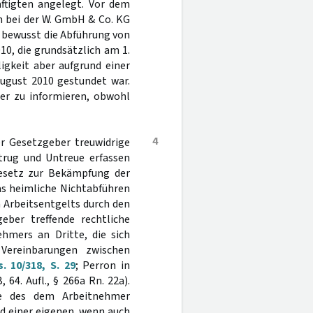
äftigten angelegt. Vor dem
n bei der W. GmbH & Co. KG
n bewusst die Abführung von
10, die grundsätzlich am 1.
igkeit aber aufgrund einer
August 2010 gestundet war.
ber zu informieren, obwohl
4
r Gesetzgeber treuwidrige
trug und Untreue erfassen
Gesetz zur Bekämpfung der
 das heimliche Nichtabführen
 Arbeitsentgelts durch den
geber treffende rechtliche
ehmers an Dritte, die sich
Vereinbarungen zwischen
. 10/318, S. 29
; Perron in
 64. Aufl., § 266a Rn. 22a).
ile des dem Arbeitnehmer
d einer eigenen, wenn auch