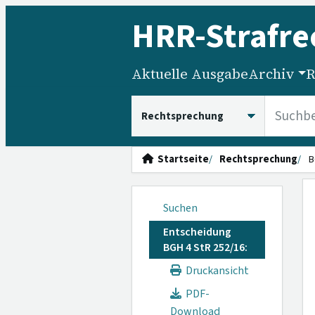
HRR
-Strafre
Aktuelle Ausgabe
Archiv
R
HRRS durchsuchen
Startseite
Rechtsprechung
B
Suchen
Entscheidung
BGH 4 StR 252/16:
Druckansicht
PDF-
Download