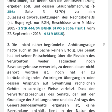
Umständen, aus denen sich die Gehörsverletzung
ergeben soll, und dessen Glaubhaftmachung (§
356a
Satz 3 StPO) zu den
Zulässigkeitsvoraussetzungen des Rechtsbehelfs
(st. Rspr.; vgl. nur BGH, Beschlüsse vom 9. März
2005 -
2 StR 444/04
,
BGHR StPO § 356a Frist 1
, vom
22. September 2015 -
4 StR 85/15
).
3
3. Die - nicht näher begründete - Anhörungsrüge
hätte auch in der Sache keinen Erfolg. Der Senat
hat bei seiner Entscheidung über die Revision des
Verurteilten weder Tatsachen noch
Beweisergebnisse verwertet, zu denen dieser nicht
gehört worden ist, noch hat er zu
berücksichtigendes Vorbringen übergangen oder
dessen Anspruch auf Gewährung rechtlichen
Gehörs in sonstiger Weise verletzt. Dass der
Verwerfungsbeschluss des Senats, der auf der
Grundlage der Stellungnahme und des Antrags des
Generalbundesanwalts ergangen ist, keine
Begründung enthält, liegt in der Natur des