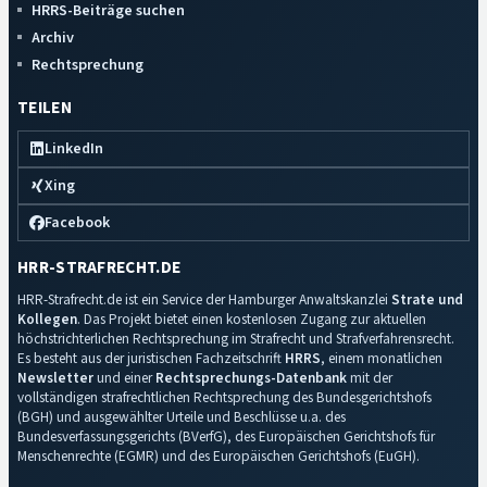
HRRS-Beiträge suchen
Archiv
Rechtsprechung
TEILEN
LinkedIn
Xing
Facebook
HRR-STRAFRECHT.DE
HRR-Strafrecht.de ist ein Service der Hamburger Anwaltskanzlei
Strate und
Kollegen
. Das Projekt bietet einen kostenlosen Zugang zur aktuellen
höchstrichterlichen Rechtsprechung im Strafrecht und Strafverfahrensrecht.
Es besteht aus der juristischen Fachzeitschrift
HRRS
, einem monatlichen
Newsletter
und einer
Rechtsprechungs-Datenbank
mit der
vollständigen strafrechtlichen Rechtsprechung des Bundesgerichtshofs
(BGH) und ausgewählter Urteile und Beschlüsse u.a. des
Bundesverfassungsgerichts (BVerfG), des Europäischen Gerichtshofs für
Menschenrechte (EGMR) und des Europäischen Gerichtshofs (EuGH).