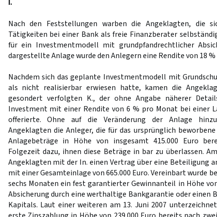
I.
Nach den Feststellungen warben die Angeklagten, die s
Tätigkeiten bei einer Bank als freie Finanzberater selbständ
für ein Investmentmodell mit grundpfandrechtlicher Absich
dargestellte Anlage wurde den Anlegern eine Rendite von 18 % 
Nachdem sich das geplante Investmentmodell mit Grundschu
als nicht realisierbar erwiesen hatte, kamen die Angekl
gesondert verfolgten K., der ohne Angabe näherer Detail
Investment mit einer Rendite von 6 % pro Monat bei einer 
offerierte. Ohne auf die Veränderung der Anlage hinzu
Angeklagten die Anleger, die für das ursprünglich beworben
Anlagebeträge in Höhe von insgesamt 415.000 Euro berei
Folgezeit dazu, ihnen diese Beträge in bar zu überlassen. Am
Angeklagten mit der In. einen Vertrag über eine Beteiligung 
mit einer Gesamteinlage von 665.000 Euro. Vereinbart wurde bei
sechs Monaten ein fest garantierter Gewinnanteil in Höhe vo
Absicherung durch eine werthaltige Bankgarantie oder einen B
Kapitals. Laut einer weiteren am 13. Juni 2007 unterzeichnet
erste Zinszahlung in Höhe von 239.000 Euro bereits nach zwei