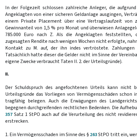
In der Folgezeit schlossen zahlreiche Anleger, die aufgrund
Angeklagten von einer sicheren Geldanlage ausgingen, Verträ
einem Private Placement über eine Vertragslaufzeit von
Gewinnanteil von 1,5 % pro Monat und überwiesen Anlagegel
785.000 Euro nach Z. Als die Angeklagten feststellten, 
zugesagten Rendite nach wenigen Wochen nicht erfolgte, na
Kontakt zu M. auf, der ihn indes vertröstete. Zahlungen 
Tatsächlich hatte dieser die Gelder nicht im Sinne der Vereinb
eigene Zwecke verbraucht Taten II. 2. der Urteilsgründe).
II.
Der Schuldspruch des angefochtenen Urteils kann nicht b
Urteilsgründe das Vorliegen von Vermögensschäden schon in
tragfähig belegen. Auch die Erwägungen des Landgerichts
begegnen durchgreifenden rechtlichen Bedenken. Die Aufhebu
357
Satz 1 StPO auch auf die Verurteilung des nicht revidier
erstrecken.
1. Ein Vermögensschaden im Sinne des §
263
StPO tritt ein, w