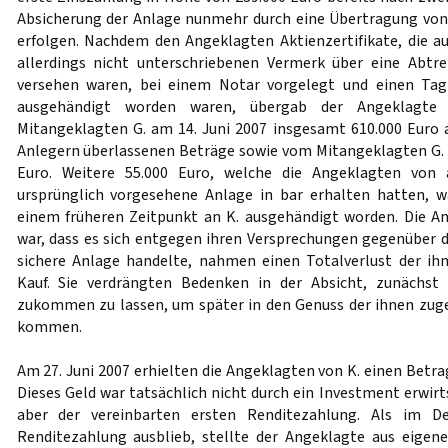
Absicherung der Anlage nunmehr durch eine Übertragung vo
erfolgen. Nachdem den Angeklagten Aktienzertifikate, die a
allerdings nicht unterschriebenen Vermerk über eine Abt
versehen waren, bei einem Notar vorgelegt und einen Ta
ausgehändigt worden waren, übergab der Angeklagt
Mitangeklagten G. am 14. Juni 2007 insgesamt 610.000 Euro a
Anlegern überlassenen Beträge sowie vom Mitangeklagten G. 
Euro. Weitere 55.000 Euro, welche die Angeklagten von 
ursprünglich vorgesehene Anlage in bar erhalten hatten, w
einem früheren Zeitpunkt an K. ausgehändigt worden. Die A
war, dass es sich entgegen ihren Versprechungen gegenüber 
sichere Anlage handelte, nahmen einen Totalverlust der ih
Kauf. Sie verdrängten Bedenken in der Absicht, zunächst K
zukommen zu lassen, um später in den Genuss der ihnen zug
kommen.
Am 27. Juni 2007 erhielten die Angeklagten von K. einen Betra
Dieses Geld war tatsächlich nicht durch ein Investment erwir
aber der vereinbarten ersten Renditezahlung. Als im D
Renditezahlung ausblieb, stellte der Angeklagte aus eigen