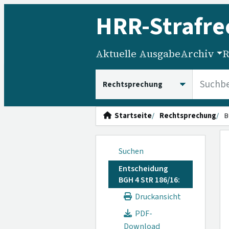
HRR
-Strafre
Aktuelle Ausgabe
Archiv
R
HRRS durchsuchen
Startseite
Rechtsprechung
B
Suchen
Entscheidung
BGH 4 StR 186/16:
Druckansicht
PDF-
Download