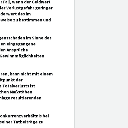
r Fall, wenn der Geldwert
er Verlustgefahr geringer
nderwert des im
gsweise zu bestimmen und
ögensschaden im Sinne des
hten eingegangene
nden Ansprüche
n Gewinnmöglichkeiten
ieren, kann nicht mit einem
itpunkt der
Totalverlusts ist
lichen Maßstäben
nlage resultierenden
Konkurrenzverhältnis bei
seiner Tatbeiträge zu