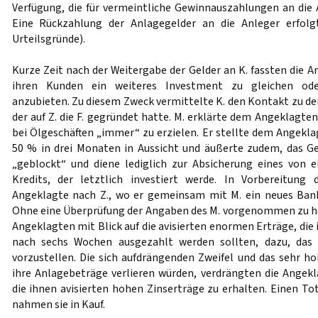
Verfügung, die für vermeintliche Gewinnauszahlungen an die
Eine Rückzahlung der Anlagegelder an die Anleger erfolgt
Urteilsgründe).
Kurze Zeit nach der Weitergabe der Gelder an K. fassten die 
ihren Kunden ein weiteres Investment zu gleichen ode
anzubieten. Zu diesem Zweck vermittelte K. den Kontakt zu de
der auf Z. die F. gegründet hatte. M. erklärte dem Angeklagten
bei Ölgeschäften „immer“ zu erzielen. Er stellte dem Angekla
50 % in drei Monaten in Aussicht und äußerte zudem, das G
„geblockt“ und diene lediglich zur Absicherung eines von 
Kredits, der letztlich investiert werde. In Vorbereitung
Angeklagte nach Z., wo er gemeinsam mit M. ein neues Bankk
Ohne eine Überprüfung der Angaben des M. vorgenommen zu ha
Angeklagten mit Blick auf die avisierten enormen Erträge, die 
nach sechs Wochen ausgezahlt werden sollten, dazu, das
vorzustellen. Die sich aufdrängenden Zweifel und das sehr ho
ihre Anlagebeträge verlieren würden, verdrängten die Angek
die ihnen avisierten hohen Zinserträge zu erhalten. Einen To
nahmen sie in Kauf.