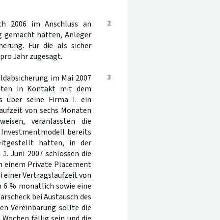
2
ich 2006 im Anschluss an
ig gemacht hatten, Anleger
erung. Für die als sicher
pro Jahr zugesagt.
3
ldabsicherung im Mai 2007
agten in Kontakt mit dem
s über seine Firma I. ein
Laufzeit von sechs Monaten
weisen, veranlassten die
e Investmentmodell bereits
tgestellt hatten, in der
 1. Juni 2007 schlossen die
an einem Private Placement
 einer Vertragslaufzeit von
n 6 % monatlich sowie eine
arscheck bei Austausch des
en Vereinbarung sollte die
 Wochen fällig sein und die