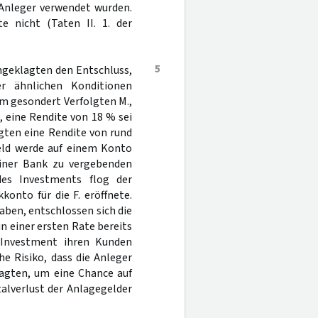
 Anleger verwendet wurden.
e nicht (Taten II. 1. der
5
Angeklagten den Entschluss,
r ähnlichen Konditionen
m gesondert Verfolgten M.,
, eine Rendite von 18 % sei
gten eine Rendite von rund
eld werde auf einem Konto
einer Bank zu vergebenden
 des Investments flog der
onto für die F. eröffnete.
ben, entschlossen sich die
in einer ersten Rate bereits
 Investment ihren Kunden
he Risiko, dass die Anleger
lagten, um eine Chance auf
talverlust der Anlagegelder