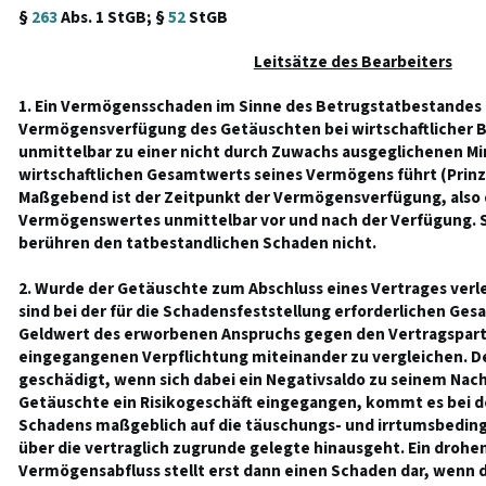
§
263
Abs. 1 StGB; §
52
StGB
Leitsätze des Bearbeiters
1. Ein Vermögensschaden im Sinne des Betrugstatbestandes t
Vermögensverfügung des Getäuschten bei wirtschaftlicher 
unmittelbar zu einer nicht durch Zuwachs ausgeglichenen M
wirtschaftlichen Gesamtwerts seines Vermögens führt (Prinz
Maßgebend ist der Zeitpunkt der Vermögensverfügung, also 
Vermögenswertes unmittelbar vor und nach der Verfügung. 
berühren den tatbestandlichen Schaden nicht.
2. Wurde der Getäuschte zum Abschluss eines Vertrages verl
sind bei der für die Schadensfeststellung erforderlichen Ges
Geldwert des erworbenen Anspruchs gegen den Vertragspart
eingegangenen Verpflichtung miteinander zu vergleichen. De
geschädigt, wenn sich dabei ein Negativsaldo zu seinem Nachte
Getäuschte ein Risikogeschäft eingegangen, kommt es bei 
Schadens maßgeblich auf die täuschungs- und irrtumsbedingt
über die vertraglich zugrunde gelegte hinausgeht. Ein drohe
Vermögensabfluss stellt erst dann einen Schaden dar, wenn d