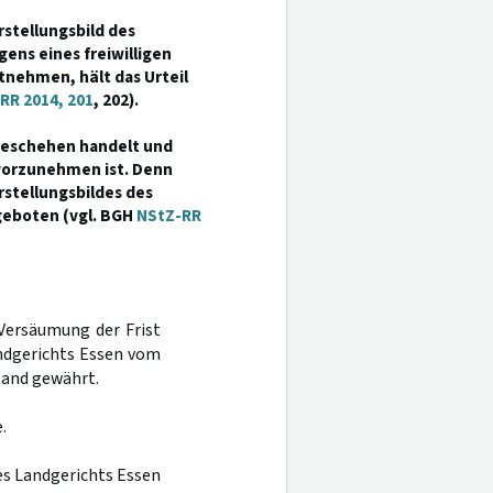
rstellungsbild des
ens eines freiwilligen
ntnehmen, hält das Urteil
RR 2014, 201
, 202).
tgeschehen handelt und
 vorzunehmen ist. Denn
stellungsbildes des
geboten (vgl. BGH
NStZ-RR
Versäumung der Frist
andgerichts Essen vom
tand gewährt.
.
des Landgerichts Essen