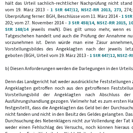
hält das Urteil sachlich-rechtlicher Nachprüfung nicht stan
vom 19. März 2013 -
1 StR 647/12
,
NStZ-RR 2013, 273
, 274
Überprüfung ferner: BGH, Beschlüsse vom 11. März 2014 -
1 StR
202; vom 27. November 2014 -
3 StR 458/14
,
NStZ-RR 2015, 1
StR 168/14
jeweils mwN). Dies gilt umso mehr, wenn es 
Tatgeschehen handelt und auch die Prüfung der Annahme nur
vorzunehmen ist. Denn würde man eine Zäsur annehmen, 
Vorstellungsbildes des Angeklagten nach der jeweils let
geboten (BGH, Urteil vom 19. März 2013 -
1 StR 647/12
,
NStZ-RR
b) Diesen Anforderungen werden die Darlegungen in den Urteils
Denn das Landgericht hat weder ausdrückliche Feststellungen 
Angeklagten getroffen noch aus den getroffenen Feststellu
Vorstellungsbild der Angeklagten nach Abschluss der
Ausführungshandlung gezogen. Vielmehr hat es zum ersten Ha
festgestellt, dass die Angeklagten das Geld bei der Durchsuc
nicht fanden und nicht in den Besitz des Geldes gelangten. Das
Durchsuchung des Nebenklägers nicht zur Vollendung der Tat k
weder einen Fehlschlag des Versuchs, noch können hieraus d