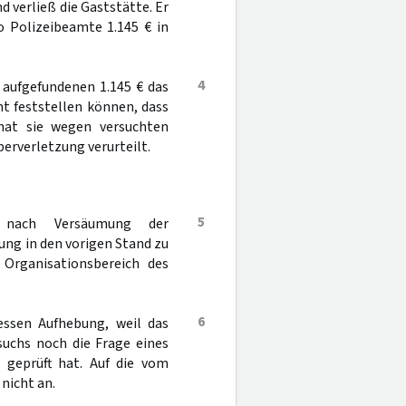
d verließ die Gaststätte. Er
 Polizeibeamte 1.145 € in
4
 aufgefundenen 1.145 € das
t feststellen können, dass
at sie wegen versuchten
erverletzung verurteilt.
5
nach Versäumung der
ung in den vorigen Stand zu
 Organisationsbereich des
6
dessen Aufhebung, weil das
suchs noch die Frage eines
geprüft hat. Auf die vom
nicht an.