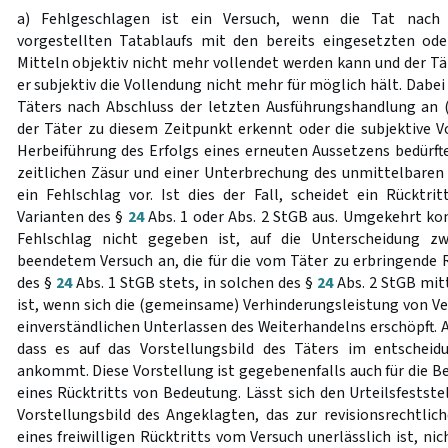
a) Fehlgeschlagen ist ein Versuch, wenn die Tat nach 
vorgestellten Tatablaufs mit den bereits eingesetzten od
Mitteln objektiv nicht mehr vollendet werden kann und der Tä
er subjektiv die Vollendung nicht mehr für möglich hält. Dabei
Täters nach Abschluss der letzten Ausführungshandlung an 
der Täter zu diesem Zeitpunkt erkennt oder die subjektive Vo
Herbeiführung des Erfolgs eines erneuten Aussetzens bedürfte
zeitlichen Zäsur und einer Unterbrechung des unmittelbaren
ein Fehlschlag vor. Ist dies der Fall, scheidet ein Rücktr
Varianten des §
24
Abs. 1 oder Abs. 2 StGB aus. Umgekehrt k
Fehlschlag nicht gegeben ist, auf die Unterscheidung 
beendetem Versuch an, die für die vom Täter zu erbringende R
des §
24
Abs. 1 StGB stets, in solchen des §
24
Abs. 2 StGB mit
ist, wenn sich die (gemeinsame) Verhinderungsleistung von Ve
einverständlichen Unterlassen des Weiterhandelns erschöpft. 
dass es auf das Vorstellungsbild des Täters im entscheid
ankommt. Diese Vorstellung ist gegebenenfalls auch für die Beu
eines Rücktritts von Bedeutung. Lässt sich den Urteilsfestst
Vorstellungsbild des Angeklagten, das zur revisionsrechtlic
eines freiwilligen Rücktritts vom Versuch unerlässlich ist, n