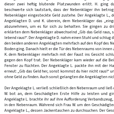
dieser zwei heftig blutende Platzwunden erlitt. H. ging
beschwerte sich lautstark, dass der Nebenkläger ihn betr
Nebenkläger eingesteckte Geld zustehe. Der Angeklagte L., d
Angeklagten D. und K. überein, dem Nebenkläger das „ein
abzunehmen, um es für sich zu behalten. Sie gingen zu d
erklärten dem Nebenkläger abwechselnd „Gib das Geld raus, 
lebend raus!“. Der Angeklagte D. nahm einen Stuhl und schlug 
den beiden anderen Angeklagten mehrfach auf den Kopf des Ne
Boden ging. Danach hielt er die Tür des Nebenraums von innen
K. dem Nebenkläger mehrfach mit der Faust ins Gesicht schl
gegen den Kopf trat. Der Nebenkläger kam wieder auf die Be
Fenster zu flüchten. Der Angeklagte L. packte ihn mit der H
erneut: „Gib das Geld her, sonst kommst du hier nicht raus!“ u
ohne Geld zu finden. Auch sonst gelangten die Angeklagten nich
Der Angeklagte L. verließ schließlich den Nebenraum und ließ d
W. bot an, dem Geschädigten Erste Hilfe zu leisten und g
Angeklagte L. brachte ihr auf ihre Aufforderung Verbandszeug
in den Nebenraum. Während sich Frau W. um den Geschädigte
Angeklagte L., dessen Jackentaschen zu durchsuchen. Der Ges