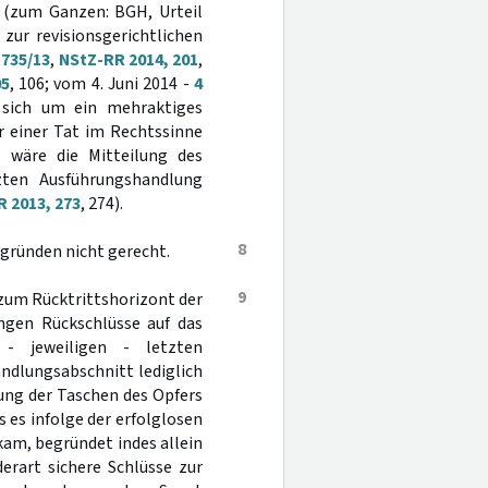
d (zum Ganzen: BGH, Urteil
; zur revisionsgerichtlichen
 735/13
,
NStZ-RR 2014, 201
,
05
, 106; vom 4. Juni 2014 -
4
sich um ein mehraktiges
 einer Tat im Rechtssinne
wäre die Mitteilung des
zten Ausführungshandlung
 2013, 273
, 274).
8
gründen nicht gerecht.
9
zum Rücktrittshorizont der
ngen Rückschlüsse auf das
 - jeweiligen - letzten
ndlungsabschnitt lediglich
hung der Taschen des Opfers
s es infolge der erfolglosen
am, begründet indes allein
erart sichere Schlüsse zur