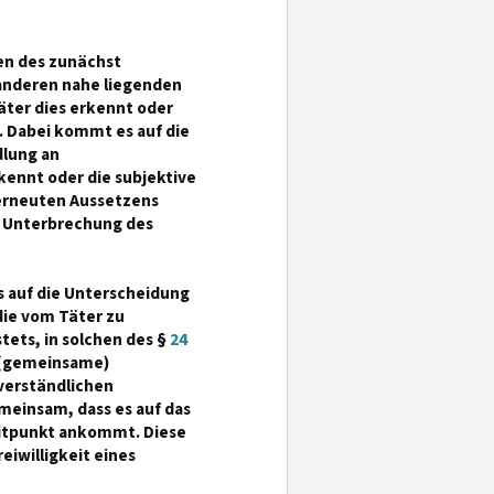
gen des zunächst
 anderen nahe liegenden
äter dies erkennt oder
. Dabei kommt es auf die
dlung an
kennt oder die subjektive
 erneuten Aussetzens
er Unterbrechung des
s auf die Unterscheidung
ie vom Täter zu
stets, in solchen des §
24
e (gemeinsame)
verständlichen
emeinsam, dass es auf das
eitpunkt ankommt. Diese
eiwilligkeit eines