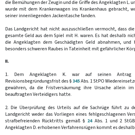
die Bemühungen der Zeugin und die Griffe des Angeklagten L. un
wurde mit dem Krankenwagen ins Krankenhaus gebracht, wo
seiner innenliegenden Jackentasche fanden.
Das Landgericht hat nicht auszuschließen vermocht, dass die
gesamte Geld aus dem Spiel mit H. waren. Es hat deshalb nich
die Angeklagten dem Geschädigten Geld abnahmen, und h
besonders schweren Raubes in Tateinheit mit gefährlicher Körp
II.
1. Dem Angeklagten K. war auf seinen Antrag 
Revisionsbegründungsfrist des §
345
Abs. 1 StPO Wiedereinsetz
gewähren, da die Fristversäumung ihre Ursache allein im
beauftragten Verteidigers hatte.
2. Die Überprüfung des Urteils auf die Sachrüge führt zu 
Landgericht weder das Vorliegen eines fehlgeschlagenen Ver
strafbefreienden Rücktritts gemäß §
24
Abs. 1 und 2 StGB 
Angeklagten D. erhobenen Verfahrensrügen kommt es deshalb 