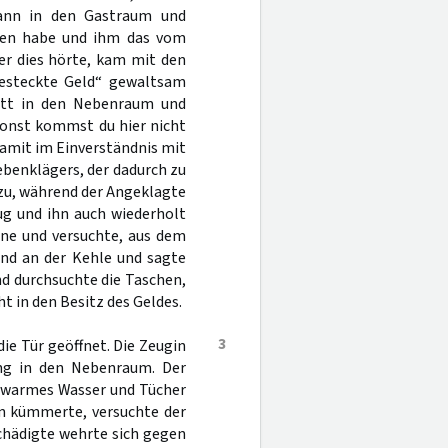
 dann in den Gastraum und
ogen habe und ihm das vom
er dies hörte, kam mit den
gesteckte Geld“ gewaltsam
ritt in den Nebenraum und
sonst kommst du hier nicht
damit im Einverständnis mit
benklägers, der dadurch zu
 zu, während der Angeklagte
ug und ihn auch wiederholt
ine und versuchte, aus dem
and an der Kehle und sagte
nd durchsuchte die Taschen,
t in den Besitz des Geldes.
3
ie Tür geöffnet. Die Zeugin
ing in den Nebenraum. Der
, warmes Wasser und Tücher
n kümmerte, versuchte der
chädigte wehrte sich gegen