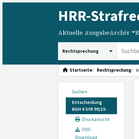
HRR
-Strafre
Aktuelle Ausgabe
Archiv
R
HRRS durchsuchen
Startseite
Rechtsprechung
B
Suchen
Entscheidung
BGH 4 StR 99/15:
Druckansicht
PDF-
Download