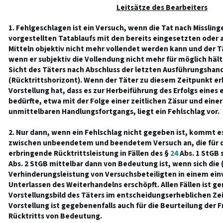
Leitsätze des Bearbeiters
1. Fehlgeschlagen ist ein Versuch, wenn die Tat nach Misslin
vorgestellten Tatablaufs mit den bereits eingesetzten oder
Mitteln objektiv nicht mehr vollendet werden kann und der T
wenn er subjektiv die Vollendung nicht mehr für möglich hält
Sicht des Täters nach Abschluss der letzten Ausführungshan
(Rücktrittshorizont). Wenn der Täter zu diesem Zeitpunkt er
Vorstellung hat, dass es zur Herbeiführung des Erfolgs eines
bedürfte, etwa mit der Folge einer zeitlichen Zäsur und ein
unmittelbaren Handlungsfortgangs, liegt ein Fehlschlag vor.
2. Nur dann, wenn ein Fehlschlag nicht gegeben ist, kommt e
zwischen unbeendetem und beendetem Versuch an, die für d
erbringende Rücktrittsleistung in Fällen des §
24
Abs. 1 StGB 
Abs. 2 StGB mittelbar dann von Bedeutung ist, wenn sich di
Verhinderungsleistung von Versuchsbeteiligten in einem ein
Unterlassen des Weiterhandelns erschöpft. Allen Fällen ist g
Vorstellungsbild des Täters im entscheidungserheblichen Z
Vorstellung ist gegebenenfalls auch für die Beurteilung der Fr
Rücktritts von Bedeutung.