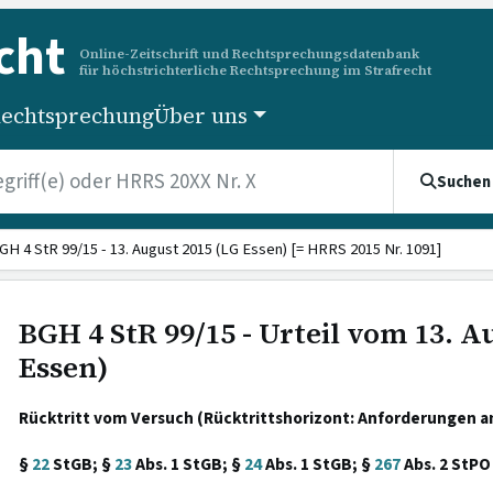
cht
Online-Zeitschrift und Rechtsprechungsdatenbank
für höchstrichterliche Rechtsprechung im Strafrecht
echtsprechung
Über uns
Suchen
GH 4 StR 99/15 - 13. August 2015 (LG Essen) [= HRRS 2015 Nr. 1091]
BGH 4 StR 99/15 - Urteil vom 13. A
Essen)
Rücktritt vom Versuch (Rücktrittshorizont: Anforderungen an 
§
22
StGB; §
23
Abs. 1 StGB; §
24
Abs. 1 StGB; §
267
Abs. 2 StPO