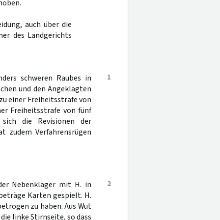
hoben.
idung, auch über die
mer des Landgerichts
1
nders schweren Raubes in
rochen und den Angeklagten
zu einer Freiheitsstrafe von
r Freiheitsstrafe von fünf
sich die Revisionen der
hat zudem Verfahrensrügen
2
der Nebenkläger mit H. in
eträge Karten gespielt. H.
betrogen zu haben. Aus Wut
e linke Stirnseite, so dass