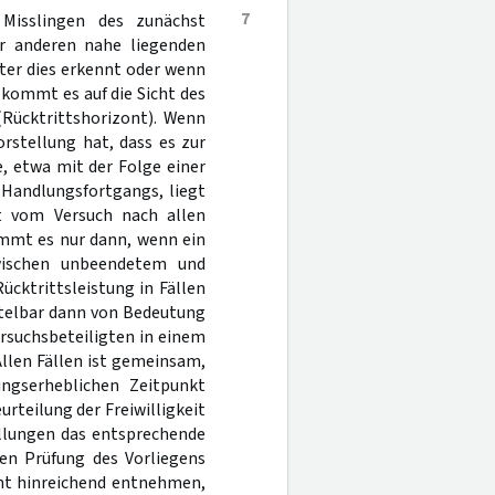
7
Misslingen des zunächst
er anderen nahe liegenden
ter dies erkennt oder wenn
 kommt es auf die Sicht des
(Rücktrittshorizont). Wenn
rstellung hat, dass es zur
, etwa mit der Folge einer
 Handlungsfortgangs, liegt
itt vom Versuch nach allen
ommt es nur dann, wenn ein
zwischen unbeendetem und
ücktrittsleistung in Fällen
telbar dann von Bedeutung
rsuchsbeteiligten in einem
Allen Fällen ist gemeinsam,
ungserheblichen Zeitpunkt
rteilung der Freiwilligkeit
ellungen das entsprechende
hen Prüfung des Vorliegens
icht hinreichend entnehmen,