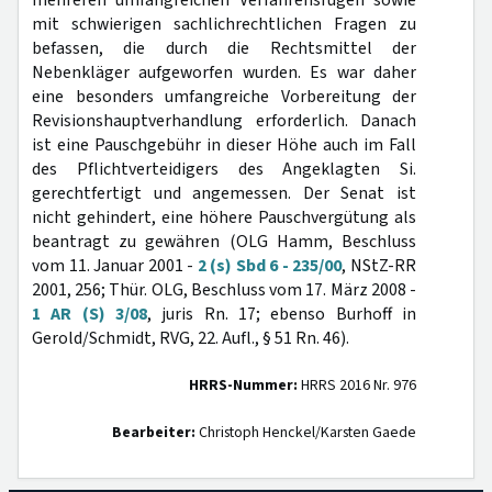
mehreren umfangreichen Verfahrensrügen sowie
mit schwierigen sachlichrechtlichen Fragen zu
befassen, die durch die Rechtsmittel der
Nebenkläger aufgeworfen wurden. Es war daher
eine besonders umfangreiche Vorbereitung der
Revisionshauptverhandlung erforderlich. Danach
ist eine Pauschgebühr in dieser Höhe auch im Fall
des Pflichtverteidigers des Angeklagten Si.
gerechtfertigt und angemessen. Der Senat ist
nicht gehindert, eine höhere Pauschvergütung als
beantragt zu gewähren (OLG Hamm, Beschluss
vom 11. Januar 2001 -
2 (s) Sbd 6 - 235/00
, NStZ-RR
2001, 256; Thür. OLG, Beschluss vom 17. März 2008 -
1 AR (S) 3/08
, juris Rn. 17; ebenso Burhoff in
Gerold/Schmidt, RVG, 22. Aufl., § 51 Rn. 46).
HRRS-Nummer:
HRRS 2016 Nr. 976
Bearbeiter:
Christoph Henckel/Karsten Gaede