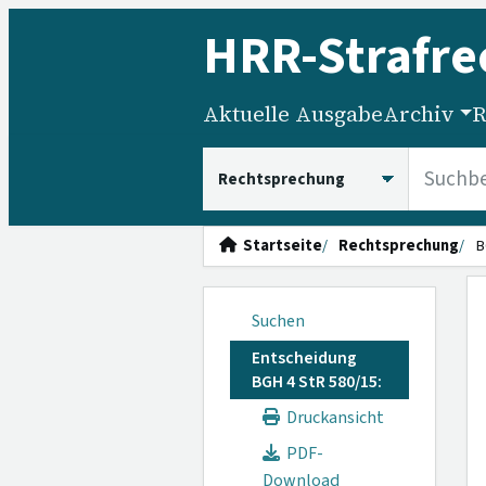
HRR
-Strafre
Aktuelle Ausgabe
Archiv
R
HRRS durchsuchen
Startseite
Rechtsprechung
B
Suchen
Entscheidung
BGH 4 StR 580/15:
Druckansicht
PDF-
Download