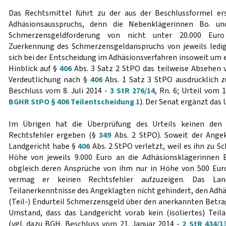
Das Rechtsmittel führt zu der aus der Beschlussformel er
Adhäsionsausspruchs, denn die Nebenklägerinnen Bo. un
Schmerzensgeldforderung von nicht unter 20.000 Euro
Zuerkennung des Schmerzensgeldanspruchs von jeweils ledig
sich bei der Entscheidung im Adhäsionsverfahren insoweit um ei
Hinblick auf §
406
Abs. 3 Satz 2 StPO das teilweise Absehen 
Verdeutlichung nach §
406
Abs. 1 Satz 3 StPO ausdrücklich zu
Beschluss vom 8. Juli 2014 -
3 StR 276/14
, Rn. 6; Urteil vom 
BGHR StPO § 406 Teilentscheidung 1
). Der Senat ergänzt das 
Im Übrigen hat die Überprüfung des Urteils keinen den
Rechtsfehler ergeben (§
349
Abs. 2 StPO). Soweit der Ange
Landgericht habe §
406
Abs. 2 StPO verletzt, weil es ihn zu 
Höhe von jeweils 9.000 Euro an die Adhäsionsklägerinnen B
obgleich deren Ansprüche von ihm nur in Höhe von 500 Eur
vermag er keinen Rechtsfehler aufzuzeigen. Das Lan
Teilanerkenntnisse des Angeklagten nicht gehindert, den Adhä
(Teil-) Endurteil Schmerzensgeld über den anerkannten Betra
Umstand, dass das Landgericht vorab kein (isoliertes) Teila
(vgl. dazu BGH, Beschluss vom 21. Januar 2014 -
2 StR 434/1