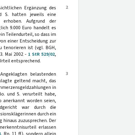
2
sichtlichen Ergänzung des
d S. hatten jeweils eine
 erhoben. Aufgrund der
lich 9.000 Euro handelt es
n Teilendurteil, so dass im
von einer Entscheidung zur
 tenorieren ist (vgl. BGH,
13. Mai 2002 -
1 StR 529/02
,
Urteil entsprechend.
3
 Angeklagten belastenden
klagte geltend macht, das
Schmerzensgeldzahlungen in
o. und S. verurteilt habe,
o anerkannt worden seien,
dgericht war durch die
sionsklägerinnen durch ein
g hinaus zuzusprechen. Der
nerkenntnisurteil erlassen
3
, Rn. 11 ff.), sondern allein