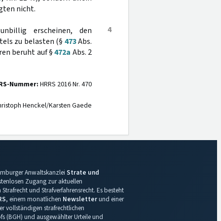
gten nicht.
4
nbillig erscheinen, den
els zu belasten (§
473
Abs.
ren beruht auf §
472a
Abs. 2
RS-Nummer:
HRRS 2016 Nr. 470
ristoph Henckel/Karsten Gaede
 Hamburger Anwaltskanzlei
Strate und
ostenlosen Zugang zur aktuellen
Strafrecht und Strafverfahrensrecht. Es besteht
RS
, einem monatlichen
Newsletter
und einer
r vollständigen strafrechtlichen
s (BGH) und ausgewählter Urteile und