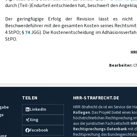
durch (Teil-)Endurteil entschieden hat, beschwert den Angekla
Der geringfügige Erfolg der Revision lässt es nicht u
Beschwerdeführer mit den gesamten Kosten seines Rechtsmitt
4 StPO; §
74
JGG). Die Kostenentscheidung im Adhäsionsverfah
StPO.
HR
Bearbeiter:
Ch
TEILEN
HRR-STRAFRECHT.DE
sgabe
HRR-Strafrecht.de ist ein Service der
LinkedIn
Kollegen
. Das Projekt bietet einen k
ge
höchstrichterlichen Rechtsprechung im 
Xing
aus der juristischen Fachzeitschrift
HR
Rechtsprechungs-Datenbank
mit de
Facebook
Rechtsprechung des Bundesgerichtshof
ung