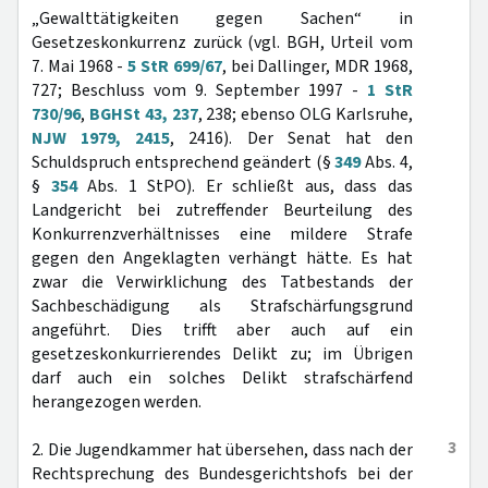
„Gewalttätigkeiten gegen Sachen“ in
Gesetzeskonkurrenz zurück (vgl. BGH, Urteil vom
7. Mai 1968 -
5 StR 699/67
, bei Dallinger, MDR 1968,
727; Beschluss vom 9. September 1997 -
1 StR
730/96
,
BGHSt 43, 237
, 238; ebenso OLG Karlsruhe,
NJW 1979, 2415
, 2416). Der Senat hat den
Schuldspruch entsprechend geändert (§
349
Abs. 4,
§
354
Abs. 1 StPO). Er schließt aus, dass das
Landgericht bei zutreffender Beurteilung des
Konkurrenzverhältnisses eine mildere Strafe
gegen den Angeklagten verhängt hätte. Es hat
zwar die Verwirklichung des Tatbestands der
Sachbeschädigung als Strafschärfungsgrund
angeführt. Dies trifft aber auch auf ein
gesetzeskonkurrierendes Delikt zu; im Übrigen
darf auch ein solches Delikt strafschärfend
herangezogen werden.
3
2. Die Jugendkammer hat übersehen, dass nach der
Rechtsprechung des Bundesgerichtshofs bei der