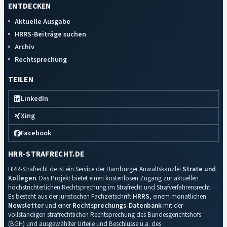
ENTDECKEN
Aktuelle Ausgabe
HRRS-Beiträge suchen
Archiv
Rechtsprechung
TEILEN
LinkedIn
Xing
Facebook
HRR-STRAFRECHT.DE
HRR-Strafrecht.de ist ein Service der Hamburger Anwaltskanzlei
Strate und
Kollegen
. Das Projekt bietet einen kostenlosen Zugang zur aktuellen
höchstrichterlichen Rechtsprechung im Strafrecht und Strafverfahrensrecht.
Es besteht aus der juristischen Fachzeitschrift
HRRS
, einem monatlichen
Newsletter
und einer
Rechtsprechungs-Datenbank
mit der
vollständigen strafrechtlichen Rechtsprechung des Bundesgerichtshofs
(BGH) und ausgewählter Urteile und Beschlüsse u.a. des