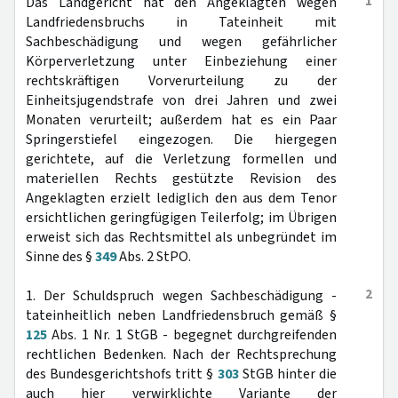
1
Das Landgericht hat den Angeklagten wegen
Landfriedensbruchs in Tateinheit mit
Sachbeschädigung und wegen gefährlicher
Körperverletzung unter Einbeziehung einer
rechtskräftigen Vorverurteilung zu der
Einheitsjugendstrafe von drei Jahren und zwei
Monaten verurteilt; außerdem hat es ein Paar
Springerstiefel eingezogen. Die hiergegen
gerichtete, auf die Verletzung formellen und
materiellen Rechts gestützte Revision des
Angeklagten erzielt lediglich den aus dem Tenor
ersichtlichen geringfügigen Teilerfolg; im Übrigen
erweist sich das Rechtsmittel als unbegründet im
Sinne des §
349
Abs. 2 StPO.
2
1. Der Schuldspruch wegen Sachbeschädigung -
tateinheitlich neben Landfriedensbruch gemäß §
125
Abs. 1 Nr. 1 StGB - begegnet durchgreifenden
rechtlichen Bedenken. Nach der Rechtsprechung
des Bundesgerichtshofs tritt §
303
StGB hinter die
auch hier verwirklichte Variante der