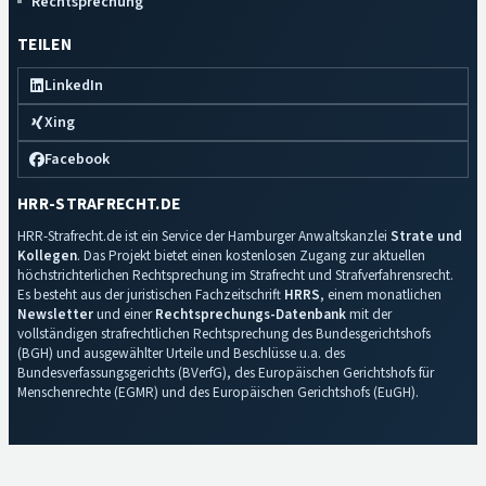
Rechtsprechung
TEILEN
LinkedIn
Xing
Facebook
HRR-STRAFRECHT.DE
HRR-Strafrecht.de ist ein Service der Hamburger Anwaltskanzlei
Strate und
Kollegen
. Das Projekt bietet einen kostenlosen Zugang zur aktuellen
höchstrichterlichen Rechtsprechung im Strafrecht und Strafverfahrensrecht.
Es besteht aus der juristischen Fachzeitschrift
HRRS
, einem monatlichen
Newsletter
und einer
Rechtsprechungs-Datenbank
mit der
vollständigen strafrechtlichen Rechtsprechung des Bundesgerichtshofs
(BGH) und ausgewählter Urteile und Beschlüsse u.a. des
Bundesverfassungsgerichts (BVerfG), des Europäischen Gerichtshofs für
Menschenrechte (EGMR) und des Europäischen Gerichtshofs (EuGH).
Impressum
·
Datenschutz