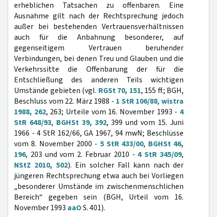
erheblichen Tatsachen zu offenbaren. Eine
Ausnahme gilt nach der Rechtsprechung jedoch
außer bei bestehenden Vertrauensverhältnissen
auch für die Anbahnung besonderer, auf
gegenseitigem Vertrauen beruhender
Verbindungen, bei denen Treu und Glauben und die
Verkehrssitte die Offenbarung der für die
Entschließung des anderen Teils wichtigen
Umstände gebieten (vgl.
RGSt 70, 151
, 155 ff.; BGH,
Beschluss vom 22. März 1988 -
1 StR 106/88
,
wistra
1988, 262
, 263; Urteile vom 16. November 1993 -
4
StR 648/93
,
BGHSt 39, 392
, 399 und vom 15. Juni
1966 - 4 StR 162/66, GA 1967, 94 mwN; Beschlüsse
vom 8. November 2000 -
5 StR 433/00
,
BGHSt 46,
196
, 203 und vom 2. Februar 2010 -
4 StR 345/09
,
NStZ 2010, 502
). Ein solcher Fall kann nach der
jüngeren Rechtsprechung etwa auch bei Vorliegen
„besonderer Umstände im zwischenmenschlichen
Bereich“ gegeben sein (BGH, Urteil vom 16.
November 1993
aaO
S. 401).