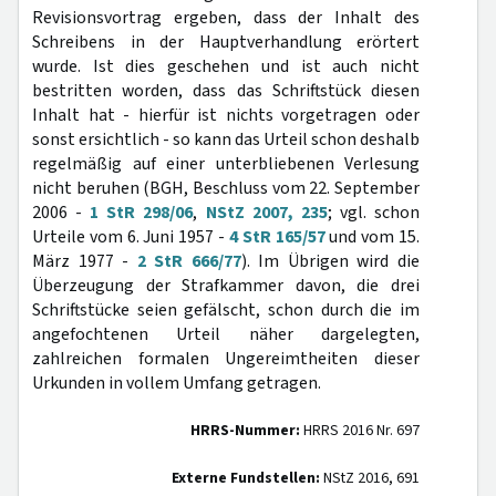
Revisionsvortrag ergeben, dass der Inhalt des
Schreibens in der Hauptverhandlung erörtert
wurde. Ist dies geschehen und ist auch nicht
bestritten worden, dass das Schriftstück diesen
Inhalt hat - hierfür ist nichts vorgetragen oder
sonst ersichtlich - so kann das Urteil schon deshalb
regelmäßig auf einer unterbliebenen Verlesung
nicht beruhen (BGH, Beschluss vom 22. September
2006 -
1 StR 298/06
,
NStZ 2007, 235
; vgl. schon
Urteile vom 6. Juni 1957 -
4 StR 165/57
und vom 15.
März 1977 -
2 StR 666/77
). Im Übrigen wird die
Überzeugung der Strafkammer davon, die drei
Schriftstücke seien gefälscht, schon durch die im
angefochtenen Urteil näher dargelegten,
zahlreichen formalen Ungereimtheiten dieser
Urkunden in vollem Umfang getragen.
HRRS-Nummer:
HRRS 2016 Nr. 697
Externe Fundstellen:
NStZ 2016, 691