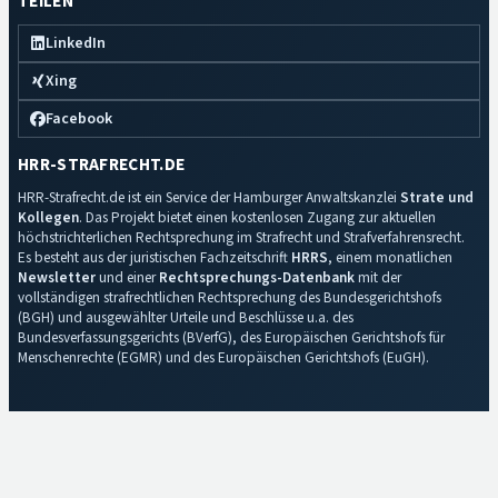
TEILEN
LinkedIn
Xing
Facebook
HRR-STRAFRECHT.DE
HRR-Strafrecht.de ist ein Service der Hamburger Anwaltskanzlei
Strate und
Kollegen
. Das Projekt bietet einen kostenlosen Zugang zur aktuellen
höchstrichterlichen Rechtsprechung im Strafrecht und Strafverfahrensrecht.
Es besteht aus der juristischen Fachzeitschrift
HRRS
, einem monatlichen
Newsletter
und einer
Rechtsprechungs-Datenbank
mit der
vollständigen strafrechtlichen Rechtsprechung des Bundesgerichtshofs
(BGH) und ausgewählter Urteile und Beschlüsse u.a. des
Bundesverfassungsgerichts (BVerfG), des Europäischen Gerichtshofs für
Menschenrechte (EGMR) und des Europäischen Gerichtshofs (EuGH).
Impressum
·
Datenschutz