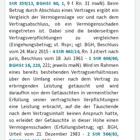
StR 359/13
,
BGHSt 60, 1
, 9 f. Rn. 31 mwN). Beim
Betrug durch Abschluss eines Vertrages ergibt ein
Vergleich der Vermögenslage vor und nach dem
Vertragsabschluss, ob ein Vermögensschaden
eingetreten ist. Dabei sind die beiderseitigen
Vertragsverpflichtungen zu vergleichen
(Eingehungsbetrug; st. Rspr.; vgl. BGH, Beschluss
vom 24. März 2015 -
4 StR 463/14
, Rn. 3 zitiert nach
juris, Beschluss vom 18. Juli 1961 -
1 StR 606/60
,
BGHSt 16, 220
, 221; jeweils mwN). Wird im Rahmen
eines bereits bestehenden Vertragsverhältnisses
über den Umfang einer nach dem Vertrag zu
erbringenden Leistung getäuscht und wird
daraufhin von dem Getäuschten in vermeintlicher
Erfüllung seiner vertraglichen Verpflichtungen
eine Leistung erbracht, auf die der Täuschende
nach dem Vertragsinhalt keinen Anspruch hatte,
so erleidet der Getäuschte in dieser Höhe einen
Vermögensschaden (Erfüllungsbetrug; vgl. BGH,
Urteil vom 21. Dezember 1983 -
2 StR 566/83
,