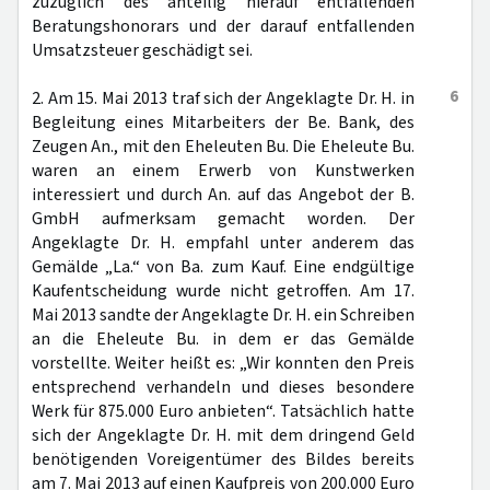
zuzüglich des anteilig hierauf entfallenden
Beratungshonorars und der darauf entfallenden
Umsatzsteuer geschädigt sei.
6
2. Am 15. Mai 2013 traf sich der Angeklagte Dr. H. in
Begleitung eines Mitarbeiters der Be. Bank, des
Zeugen An., mit den Eheleuten Bu. Die Eheleute Bu.
waren an einem Erwerb von Kunstwerken
interessiert und durch An. auf das Angebot der B.
GmbH aufmerksam gemacht worden. Der
Angeklagte Dr. H. empfahl unter anderem das
Gemälde „La.“ von Ba. zum Kauf. Eine endgültige
Kaufentscheidung wurde nicht getroffen. Am 17.
Mai 2013 sandte der Angeklagte Dr. H. ein Schreiben
an die Eheleute Bu. in dem er das Gemälde
vorstellte. Weiter heißt es: „Wir konnten den Preis
entsprechend verhandeln und dieses besondere
Werk für 875.000 Euro anbieten“. Tatsächlich hatte
sich der Angeklagte Dr. H. mit dem dringend Geld
benötigenden Voreigentümer des Bildes bereits
am 7. Mai 2013 auf einen Kaufpreis von 200.000 Euro