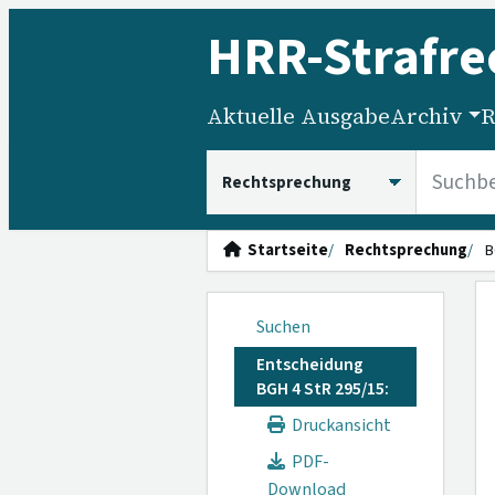
HRR
-Strafre
Aktuelle Ausgabe
Archiv
R
HRRS durchsuchen
Startseite
Rechtsprechung
B
Suchen
Entscheidung
BGH 4 StR 295/15:
Druckansicht
PDF-
Download