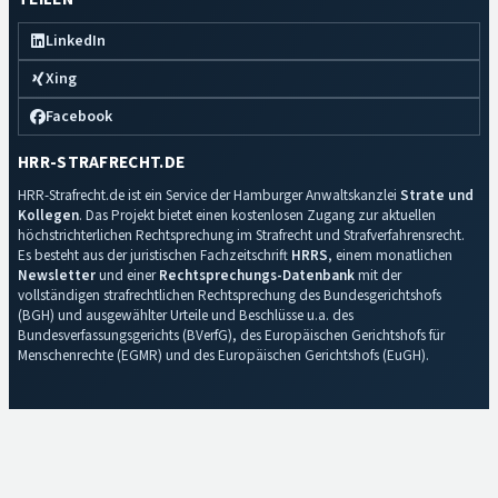
LinkedIn
Xing
Facebook
HRR-STRAFRECHT.DE
HRR-Strafrecht.de ist ein Service der Hamburger Anwaltskanzlei
Strate und
Kollegen
. Das Projekt bietet einen kostenlosen Zugang zur aktuellen
höchstrichterlichen Rechtsprechung im Strafrecht und Strafverfahrensrecht.
Es besteht aus der juristischen Fachzeitschrift
HRRS
, einem monatlichen
Newsletter
und einer
Rechtsprechungs-Datenbank
mit der
vollständigen strafrechtlichen Rechtsprechung des Bundesgerichtshofs
(BGH) und ausgewählter Urteile und Beschlüsse u.a. des
Bundesverfassungsgerichts (BVerfG), des Europäischen Gerichtshofs für
Menschenrechte (EGMR) und des Europäischen Gerichtshofs (EuGH).
Impressum
·
Datenschutz