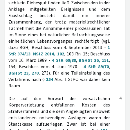
sich kein Diebesgut finden ließ. Zwischen den in der
Anklage mitgeteilten Ereignissen und dem
Faustschlag besteht damit ein innerer
Zusammenhang, der trotz materiellrechtlicher
Tatmehrheit die Annahme einer prozessualen Tat
im Sinne eines bei natürlicher Betrachtungsweise
einheitlichen Lebensvorganges rechtfertigt (vgl.
dazu BGH, Beschluss vom 4. September 2013 -
1
StR 374/13
,
NStZ 2014, 102
, 103 Rn. 15; Beschluss
vom 16. März 1989 -
4 StR 60/89
,
BGHSt 36, 151
,
154; Beschluss vom 4. Juni 1970 -
4 StR 89/70
,
BGHSt 23, 270
, 273). Für eine Teileinstellung des
Verfahrens nach §
354
Abs. 1 StPO war daher kein
Raum.
4
Die auf den Vorwurf der vorsätzlichen
Körperverletzung entfallenen Kosten des
Strafverfahrens und die dem Angeklagten insoweit
entstandenen notwendigen Auslagen waren der
Staatskasse aufzuerlegen. Zwar ist bei einer