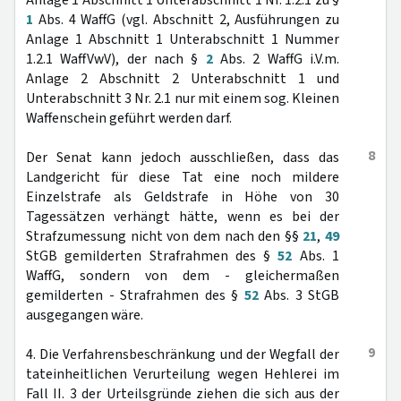
Anlage 1 Abschnitt 1 Unterabschnitt 1 Nr. 1.2.1 zu §
1
Abs. 4 WaffG (vgl. Abschnitt 2, Ausführungen zu
Anlage 1 Abschnitt 1 Unterabschnitt 1 Nummer
1.2.1 WaffVwV), der nach §
2
Abs. 2 WaffG i.V.m.
Anlage 2 Abschnitt 2 Unterabschnitt 1 und
Unterabschnitt 3 Nr. 2.1 nur mit einem sog. Kleinen
Waffenschein geführt werden darf.
8
Der Senat kann jedoch ausschließen, dass das
Landgericht für diese Tat eine noch mildere
Einzelstrafe als Geldstrafe in Höhe von 30
Tagessätzen verhängt hätte, wenn es bei der
Strafzumessung nicht von dem nach den §§
21
,
49
StGB gemilderten Strafrahmen des §
52
Abs. 1
WaffG, sondern von dem - gleichermaßen
gemilderten - Strafrahmen des §
52
Abs. 3 StGB
ausgegangen wäre.
9
4. Die Verfahrensbeschränkung und der Wegfall der
tateinheitlichen Verurteilung wegen Hehlerei im
Fall II. 3 der Urteilsgründe ziehen die sich aus der