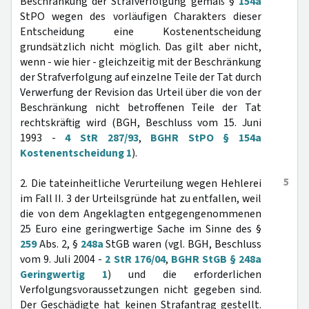
Beschränkung der Strafverfolgung gemäß §
154a
StPO wegen des vorläufigen Charakters dieser
Entscheidung eine Kostenentscheidung
grundsätzlich nicht möglich. Das gilt aber nicht,
wenn - wie hier - gleichzeitig mit der Beschränkung
der Strafverfolgung auf einzelne Teile der Tat durch
Verwerfung der Revision das Urteil über die von der
Beschränkung nicht betroffenen Teile der Tat
rechtskräftig wird (BGH, Beschluss vom 15. Juni
1993 -
4 StR 287/93
,
BGHR StPO § 154a
Kostenentscheidung 1
).
5
2. Die tateinheitliche Verurteilung wegen Hehlerei
im Fall II. 3 der Urteilsgründe hat zu entfallen, weil
die von dem Angeklagten entgegengenommenen
25 Euro eine geringwertige Sache im Sinne des §
259
Abs. 2, §
248a
StGB waren (vgl. BGH, Beschluss
vom 9. Juli 2004 -
2 StR 176/04
,
BGHR StGB § 248a
Geringwertig 1
) und die erforderlichen
Verfolgungsvoraussetzungen nicht gegeben sind.
Der Geschädigte hat keinen Strafantrag gestellt.