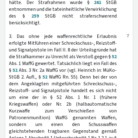
hätte. Der Strafrahmen wurde §
261
StGB
entnommen und die tateinheitliche Verwirklichung
des §
259
StGB nicht straferschwerend
berücksichtigt.
7
3. Das ohne jede waffenrechtliche Erlaubnis
erfolgte Mitführen einer Schreckschuss-, Reizstoff-
und Signalpistole im Fall II. 8 der Urteilsgründe hat
die Strafkammer zu Unrecht als Verstoß gegen §
52
Abs. 1 WaffG gewertet. Tatsächlich liegt ein Fall des
§
52
Abs. 3 Nr. 2a WaffG vor (vgl. Heinrich in: MüKo-
StGB 2. Aufl., §
52
WaffG Rn. 55). Denn bei der von
dem Angeklagten mitgeführten Schreckschuss-,
Reizstoff- und Signalpistole handelt es sich nicht
um eine der in § 52 Abs. 1 Nr. 1 (frühere
Kriegswaffen) oder Nr. 2b (halbautomatische
Kurzwaffe zum Verschießen von
Patronenmunition) WaffG genannten Waffen,
sondern um einen den Schusswaffen
gleichstehenden tragbaren Gegenstand gemäß