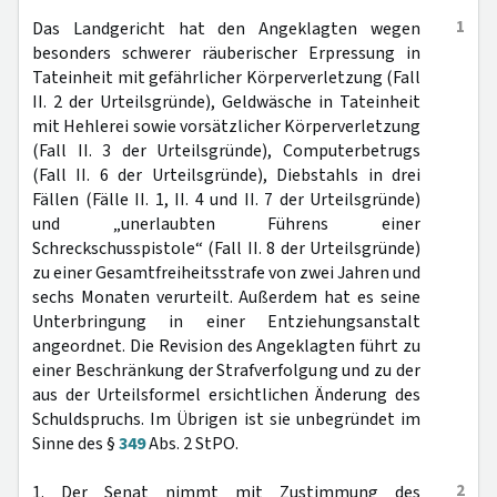
1
Das Landgericht hat den Angeklagten wegen
besonders schwerer räuberischer Erpressung in
Tateinheit mit gefährlicher Körperverletzung (Fall
II. 2 der Urteilsgründe), Geldwäsche in Tateinheit
mit Hehlerei sowie vorsätzlicher Körperverletzung
(Fall II. 3 der Urteilsgründe), Computerbetrugs
(Fall II. 6 der Urteilsgründe), Diebstahls in drei
Fällen (Fälle II. 1, II. 4 und II. 7 der Urteilsgründe)
und „unerlaubten Führens einer
Schreckschusspistole“ (Fall II. 8 der Urteilsgründe)
zu einer Gesamtfreiheitsstrafe von zwei Jahren und
sechs Monaten verurteilt. Außerdem hat es seine
Unterbringung in einer Entziehungsanstalt
angeordnet. Die Revision des Angeklagten führt zu
einer Beschränkung der Strafverfolgung und zu der
aus der Urteilsformel ersichtlichen Änderung des
Schuldspruchs. Im Übrigen ist sie unbegründet im
Sinne des §
349
Abs. 2 StPO.
2
1. Der Senat nimmt mit Zustimmung des