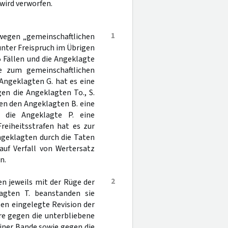
wird verworfen.
1
s wegen „gemeinschaftlichen
nter Freispruch im Übrigen
 Fällen und die Angeklagte
fe zum gemeinschaftlichen
Angeklagten G. hat es eine
en die Angeklagten To., S.
gen den Angeklagten B. eine
die Angeklagte P. eine
reiheitsstrafen hat es zur
ngeklagten durch die Taten
auf Verfall von Wertersatz
n.
2
en jeweils mit der Rüge der
agten T. beanstanden sie
en eingelegte Revision der
re gegen die unterbliebene
iner Bande sowie gegen die