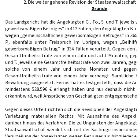
2. Die weiter gehende Revision der Staatsanwaltschaft 
Gründe
Das Landgericht hat die Angeklagten G., To., S. und T. jeweil
gewerbsmäßigen Betruges“ in 412 Fällen, den Angeklagten B. u
wegen „gemeinschaftlichen gewerbsmäßigen Betruges“ in 365
P., ebenfalls unter Freispruch im Übrigen, wegen „Beihil
gewerbsmäßigen Betrug“ in 334 Fällen verurteilt. Gegen den 
Gesamtfreiheitsstrafe von einem Jahr und acht Monaten, geg
und T. jeweils eine Gesamtfreiheitsstrafe von zwei Jahren, ge
solche von einem Jahr und sechs Monaten und gegen 
Gesamtfreiheitsstrafe von einem Jahr verhängt. Sämtliche F
Bewährung ausgesetzt. Ferner hat es festgestellt, dass die A
mindestens 528.596 € erlangt haben und nur deshalb nicht 
erkannt wird, weil Ansprüche von Geschädigten entgegenstehe
Gegen dieses Urteil richten sich die Revisionen der Angeklagt
Verletzung materiellen Rechts. Mit Ausnahme des Angekl
darüber hinaus das Verfahren. Die zu Ungunsten der Angeklagt
Staatsanwaltschaft wendet sich mit der Sachrüge insbesonde
Verurteilung der Angeklagten wegen Betruges als Mitglieder e