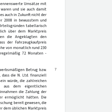
s nennenswerte Umsätze mit
 waren und sie auch damit
es auch in Zukunft nicht der
ober 2008 in bewusstem und
teilsgründen tabellarisch
tlich über dem Marktpreis
hen die Angeklagten den
ass der Fahrzeugkaufpreis
Höhe von monatlich rund 230
n regelmäßig 72 Monaten -
7
ewerbsmäßigen Betrug bzw.
dass die N. Ltd. finanziell
sein würde, die zahlreichen
r aus dem eigentlichen
 Einnahmen die Zahlung der
r ermöglicht hätten. Die
uschung bereit gewesen, die
er dem üblichen Marktpreis