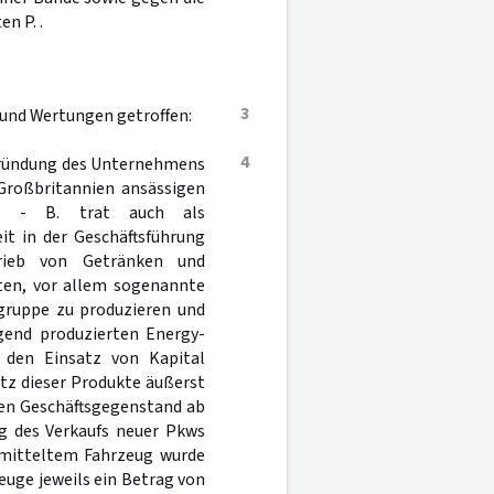
n P. .
3
 und Wertungen getroffen:
4
e Gründung des Unternehmens
n Großbritannien ansässigen
S. - B. trat auch als
it in der Geschäftsführung
rieb von Getränken und
gten, vor allem sogenannte
gruppe zu produzieren und
lgend produzierten Energy-
 den Einsatz von Kapital
satz dieser Produkte äußerst
nen Geschäftsgegenstand ab
g des Verkaufs neuer Pkws
rmitteltem Fahrzeug wurde
euge jeweils ein Betrag von