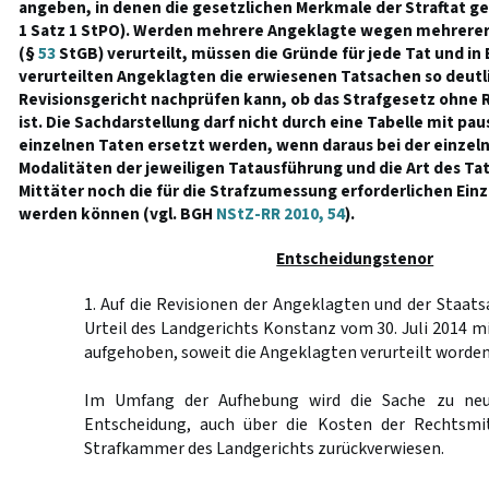
angeben, in denen die gesetzlichen Merkmale der Straftat 
1 Satz 1 StPO). Werden mehrere Angeklagte wegen mehrerer 
(§
53
StGB) verurteilt, müssen die Gründe für jede Tat und in
verurteilten Angeklagten die erwiesenen Tatsachen so deutl
Revisionsgericht nachprüfen kann, ob das Strafgesetz ohne
ist. Die Sachdarstellung darf nicht durch eine Tabelle mit pa
einzelnen Taten ersetzt werden, wenn daraus bei der einzel
Modalitäten der jeweiligen Tatausführung und die Art des Ta
Mittäter noch die für die Strafzumessung erforderlichen E
werden können (vgl. BGH
NStZ-RR 2010, 54
).
Entscheidungstenor
1. Auf die Revisionen der Angeklagten und der Staats
Urteil des Landgerichts Konstanz vom 30. Juli 2014 m
aufgehoben, soweit die Angeklagten verurteilt worden
Im Umfang der Aufhebung wird die Sache zu neu
Entscheidung, auch über die Kosten der Rechtsmit
Strafkammer des Landgerichts zurückverwiesen.