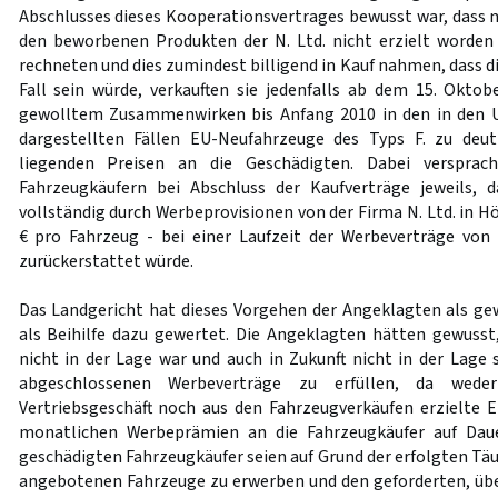
Abschlusses dieses Kooperationsvertrages bewusst war, das
den beworbenen Produkten der N. Ltd. nicht erzielt worden
rechneten und dies zumindest billigend in Kauf nahmen, dass di
Fall sein würde, verkauften sie jedenfalls ab dem 15. Okt
gewolltem Zusammenwirken bis Anfang 2010 in den in den Ur
dargestellten Fällen EU-Neufahrzeuge des Typs F. zu deu
liegenden Preisen an die Geschädigten. Dabei versprac
Fahrzeugkäufern bei Abschluss der Kaufverträge jeweils, d
vollständig durch Werbeprovisionen von der Firma N. Ltd. in 
€ pro Fahrzeug - bei einer Laufzeit der Werbeverträge vo
zurückerstattet würde.
Das Landgericht hat dieses Vorgehen der Angeklagten als g
als Beihilfe dazu gewertet. Die Angeklagten hätten gewusst, 
nicht in der Lage war und auch in Zukunft nicht in der Lage 
abgeschlossenen Werbeverträge zu erfüllen, da wede
Vertriebsgeschäft noch aus den Fahrzeugverkäufen erzielte
monatlichen Werbeprämien an die Fahrzeugkäufer auf Daue
geschädigten Fahrzeugkäufer seien auf Grund der erfolgten Tä
angebotenen Fahrzeuge zu erwerben und den geforderten, üb