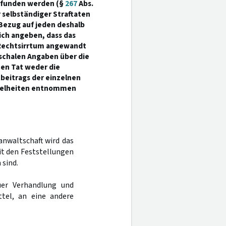
gefunden werden (§
267
Abs.
selbständiger Straftaten
 Bezug auf jeden deshalb
ich angeben, dass das
 Rechtsirrtum angewandt
uschalen Angaben über die
nen Tat weder die
tbeitrags der einzelnen
inzelheiten entnommen
anwaltschaft wird das
it den Feststellungen
 sind.
er Verhandlung und
tel, an eine andere