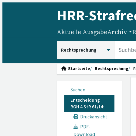
HRR
-Strafre
Aktuelle Ausgabe
Archiv
R
HRRS durchsuchen
Startseite
Rechtsprechung
B
Suchen
Entscheidung
BGH 4 StR 61/14:
Druckansicht
PDF-
Download