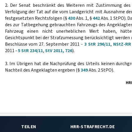
2. Der Senat beschränkt des Weiteren mit Zustimmung des
Verfolgung der Tat auf die vom Landgericht mit Ausnahme d
festgesetzten Rechtsfolgen (§
430
Abs. 1, §
442
Abs. 1 StPO). D
des zur Tatbegehung gebrauchten Fahrzeugs des Angeklagten 
Fahrzeug einen nicht unerheblichen Wert haben, hätt
Gesichtspunkt bei der Strafzumessung berücksichtigt werden m
Beschlüsse vom 27. September 2011 -
3 StR 296/11
,
NStZ-RR 
2011 -
5 StR 234/11
,
StV 2011, 726
).
3. Im Übrigen hat die Nachprüfung des Urteils keinen durchg
Nachteil des Angeklagten ergeben (§
349
Abs. 2 StPO).
HR
TEILEN
HRR-STRAFRECHT.DE