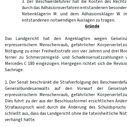
3. Der Beschwerdeführer hat die Kosten des Rechtsm
durch das Adhäsionsverfahren entstandenen besonder
Nebenklägerin M. und dem Adhäsionskläger W. im
entstandenen notwendigen Auslagen zu tragen.
Gründe
Das Landgericht hat den Angeklagten wegen Geiseln
erpresserischem Menschenraub, gefährlicher Körperverletz
Nötigung zu einer Freiheitsstrafe von vier Jahren und drei Mon
ferner zu Schmerzensgeld- und Schadensersatzzahlungen v
Mercedes C 180 eingezogen. Hiergegen richtet sich die Revisi
Sachrüge.
1. Der Senat beschränkt die Strafverfolgung des Beschwerde
Generalbundesanwalts auf den Vorwurf der Geiseln
erpresserischem Menschenraub, gefährlicher Körperverletz
Dies führt zu der aus der Beschlussformel ersichtlichen Ände
Strafausspruch wird durch die Änderung des Schuldspruchs
schließt aus, dass das Landgericht ohne die tateinheitliche Nö
verhängt hätte.