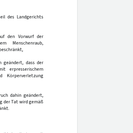
eil des Landgerichts
uf den Vorwurf der
hem Menschenraub,
beschränkt,
n geändert, dass der
it erpresserischem
nd Körperverletzung
ruch dahin geändert,
ng der Tat wird gemäß
änkt.