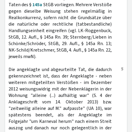
Taten des §
145a
StGB vorliegen. Mehrere Verstöße
gegen dieselbe Weisung stehen regelmäßig in
Realkonkurrenz, sofern nicht die Grundsätze über
die natürliche oder rechtliche (tatbestandliche)
Handlungseinheit eingreifen (vgl. LK-Roggenbuck,
StGB, 12. Aufl., § 145a Rn. 39; Sternberg/Lieben in
Schönke/Schröder, StGB, 29. Aufl., § 145a Rn. 13;
NK-Schild/Kretschmer, StGB, 4. Aufl., § 145a Rn. 22,
jeweils mwN).
5
Die angeklagte und abgeurteilte Tat, die dadurch
gekennzeichnet ist, dass der Angeklagte - neben
weiteren mitgeteilten Verstößen - im Dezember
2012 weisungswidrig mit der Nebenklägerin in der
Wohnung "alleine (...) aufhältig war" (S. 4 der
Anklageschrift vom 14. Oktober 2013) bzw.
"zeitweilig alleine auf M." aufpasste" (UA 10), war
spätestens beendet, als der Angeklagte im
Folgejahr "um Karneval herum" nach einem Streit
auszog und danach nur noch gelegentlich in der