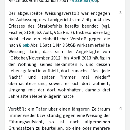
Beschluss vom 30. Januar 2001 -
4 StR 587/00
).
3
Der abgeurteilte Weisungsverstoß war entgegen
der Auffassung des Landgerichts im Zeitpunkt des
Erlasses des Strafbefehls bereits beendet (vgl.
Fischer, StGB, 62. Aufl., § 55 Rn. 7). Insbesondere lag
nicht etwa ein einheitlicher Verstoß gegen die
nach §
68b
Abs. 1 Satz 1 Nr. 3 StGB wirksam erteilte
Weisung darin, dass sich der Angeklagte von
"Oktober/November 2012" bis April 2013 häufig in
der Wohnung seines Bekannten F. und dessen
Lebensgefährtin aufhielt, dort zunächst "fast jede
Nacht" und später "immer mal wieder"
übernachtete und, soweit er sich dort aufhielt,
Umgang mit der dort wohnhaften, damals drei
Jahre alten Nebenklägerin hatte:
4
Verstößt ein Täter über einen längeren Zeitraum
immer wieder bzw. ständig gegen eine Weisung der
Führungsaufsicht, so ist nach allgemeinen
Grundsätzen zu beurteilen, ob eine oder mehrere