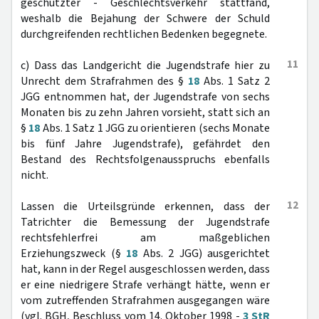
geschützter - Geschlechtsverkehr stattfand,
weshalb die Bejahung der Schwere der Schuld
durchgreifenden rechtlichen Bedenken begegnete.
11
c) Dass das Landgericht die Jugendstrafe hier zu
Unrecht dem Strafrahmen des §
18
Abs. 1 Satz 2
JGG entnommen hat, der Jugendstrafe von sechs
Monaten bis zu zehn Jahren vorsieht, statt sich an
§
18
Abs. 1 Satz 1 JGG zu orientieren (sechs Monate
bis fünf Jahre Jugendstrafe), gefährdet den
Bestand des Rechtsfolgenausspruchs ebenfalls
nicht.
12
Lassen die Urteilsgründe erkennen, dass der
Tatrichter die Bemessung der Jugendstrafe
rechtsfehlerfrei am maßgeblichen
Erziehungszweck (§
18
Abs. 2 JGG) ausgerichtet
hat, kann in der Regel ausgeschlossen werden, dass
er eine niedrigere Strafe verhängt hätte, wenn er
vom zutreffenden Strafrahmen ausgegangen wäre
(vgl. BGH, Beschluss vom 14. Oktober 1998 -
3 StR