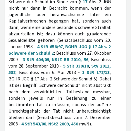
Schwere der Schuld im Sinne von §
17
Abs. 2 JGG
nicht nur dann in Betracht kommen, wenn der
jugendliche oder heranwachsende Täter ein
Kapitalverbrechen begangen hat, sondern auch
dann, wenn eine andere besonders schwere Straftat
abzuurteilen ist; dazu können auch gravierende
Sexualdelikte gehören (Senatsbeschluss vom 20.
Januar 1998 -
4 StR 656/97
,
BGHR JGG § 17 Abs. 2
Schwere der Schuld 2
; Beschluss vom 27. Oktober
2009 -
3 StR 404/09
,
NStZ-RR 2010, 56
; Beschluss
vom 28. September 2010 -
5 StR 330/10
,
StV 2011,
588
; Beschluss vom 6. Mai 2013 -
1 StR 178/13
,
BGHR JGG § 17 Abs. 2 Schwere der Schuld 5). Dabei
ist der Begriff "Schwere der Schuld" nicht abstrakt
nach dem verwirklichten Tatbestand messbar,
sondern jeweils nur in Beziehung zu einer
bestimmten Tat zu erfassen, sodass der äußere
Unrechtsgehalt der Tat nicht unberücksichtigt
bleiben darf (Senatsbeschluss vom 2. Dezember
2008 -
4 StR 543/08
,
NStZ 2009, 450
mwN).