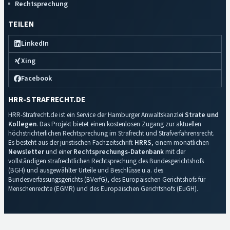
Rechtsprechung
TEILEN
LinkedIn
Xing
Facebook
HRR-STRAFRECHT.DE
HRR-Strafrecht.de ist ein Service der Hamburger Anwaltskanzlei
Strate und
Kollegen
. Das Projekt bietet einen kostenlosen Zugang zur aktuellen
höchstrichterlichen Rechtsprechung im Strafrecht und Strafverfahrensrecht.
Es besteht aus der juristischen Fachzeitschrift
HRRS
, einem monatlichen
Newsletter
und einer
Rechtsprechungs-Datenbank
mit der
vollständigen strafrechtlichen Rechtsprechung des Bundesgerichtshofs
(BGH) und ausgewählter Urteile und Beschlüsse u.a. des
Bundesverfassungsgerichts (BVerfG), des Europäischen Gerichtshofs für
Menschenrechte (EGMR) und des Europäischen Gerichtshofs (EuGH).
Impressum
·
Datenschutz