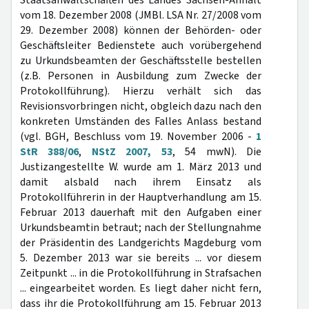
Staatsanwaltschaften des Landes Sachsen-Anhalt
vom 18. Dezember 2008 (JMBl. LSA Nr. 27/2008 vom
29. Dezember 2008) können der Behörden- oder
Geschäftsleiter Bedienstete auch vorübergehend
zu Urkundsbeamten der Geschäftsstelle bestellen
(z.B. Personen in Ausbildung zum Zwecke der
Protokollführung). Hierzu verhält sich das
Revisionsvorbringen nicht, obgleich dazu nach den
konkreten Umständen des Falles Anlass bestand
(vgl. BGH, Beschluss vom 19. November 2006 -
1
StR 388/06
,
NStZ 2007, 53
, 54 mwN). Die
Justizangestellte W. wurde am 1. März 2013 und
damit alsbald nach ihrem Einsatz als
Protokollführerin in der Hauptverhandlung am 15.
Februar 2013 dauerhaft mit den Aufgaben einer
Urkundsbeamtin betraut; nach der Stellungnahme
der Präsidentin des Landgerichts Magdeburg vom
5. Dezember 2013 war sie bereits ... vor diesem
Zeitpunkt ... in die Protokollführung in Strafsachen
... eingearbeitet worden. Es liegt daher nicht fern,
dass ihr die Protokollführung am 15. Februar 2013