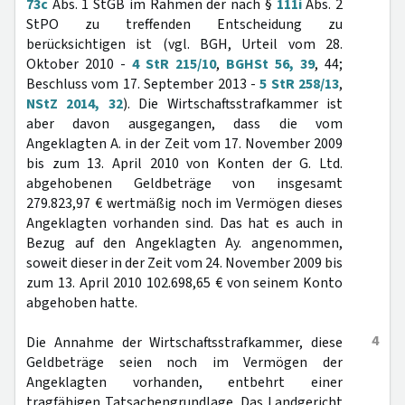
73c
Abs. 1 StGB im Rahmen der nach §
111i
Abs. 2
StPO zu treffenden Entscheidung zu
berücksichtigen ist (vgl. BGH, Urteil vom 28.
Oktober 2010 -
4 StR 215/10
,
BGHSt 56, 39
, 44;
Beschluss vom 17. September 2013 -
5 StR 258/13
,
NStZ 2014, 32
). Die Wirtschaftsstrafkammer ist
aber davon ausgegangen, dass die vom
Angeklagten A. in der Zeit vom 17. November 2009
bis zum 13. April 2010 von Konten der G. Ltd.
abgehobenen Geldbeträge von insgesamt
279.823,97 € wertmäßig noch im Vermögen dieses
Angeklagten vorhanden sind. Das hat es auch in
Bezug auf den Angeklagten Ay. angenommen,
soweit dieser in der Zeit vom 24. November 2009 bis
zum 13. April 2010 102.698,65 € von seinem Konto
abgehoben hatte.
4
Die Annahme der Wirtschaftsstrafkammer, diese
Geldbeträge seien noch im Vermögen der
Angeklagten vorhanden, entbehrt einer
tragfähigen Tatsachengrundlage. Das Landgericht