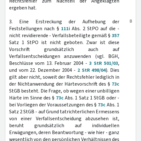
Rechtsfehler zum Nachteil der Angeklagten
ergeben hat.
8
3. Eine Erstreckung der Aufhebung der
Feststellungen nach §
111i
Abs. 2 StPO auf die -
nicht revidierende - Verfallsbeteiligte gemäß §
357
Satz 1 StPO ist nicht geboten. Zwar ist diese
Vorschrift grundsätzlich auch auf
Verfallsentscheidungen anzuwenden (vgl. BGH,
Beschlüsse vom 13. Februar 2004 -
3 StR 501/03
,
und vom 22. Dezember 2004 -
2 StR 498/04
). Dies
gilt aber nicht, soweit der Rechtsfehler lediglich in
der Nichtanwendung der Härtevorschrift des §
73c
StGB besteht. Die Frage, ob wegen einer unbilligen
Härte im Sinne des §
73c
Abs. 1 Satz 1 StGB oder -
bei Vorliegen der Voraussetzungen des §
73c
Abs. 1
Satz 2 StGB - auf Grund tatrichterlichen Ermessens
von einer Verfallsentscheidung abzusehen ist,
beruht grundsätzlich auf individuellen
Erwägungen, deren Beantwortung - wie hier - ganz
wesentlich von den persönlichen Verhältnissen des