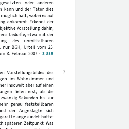
ngesetzten oder anderen
n kann und der Täter dies
 möglich hält, wobei es auf
lung ankommt. Erkennt der
jektive Vorstellung dahin,
ens bedürfte, etwa mit der
hung des unmittelbaren
l. nur BGH, Urteil vom 25.
vom 8. Februar 2007 -
3 StR
7
en Vorstellungsbildes des
rungen im Wohnzimmer und
er insoweit aber auf einen
ungen fielen erst, als die
 zwanzig Sekunden bis zur
ehr genau feststellbaren
und der Angeklagte sich
igarette angezündet hatte;
ch späteren Zeitpunkt. Was