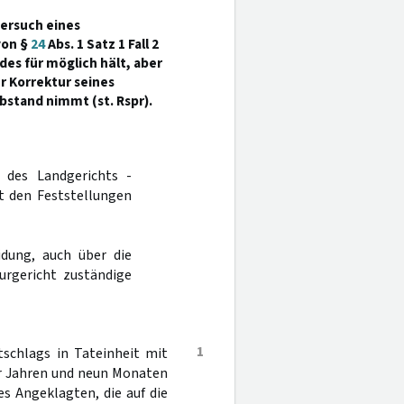
Versuch eines
von §
24
Abs. 1 Satz 1 Fall 2
des für möglich hält, aber
r Korrektur seines
stand nimmt (st. Rspr).
 des Landgerichts -
t den Feststellungen
dung, auch über die
urgericht zuständige
1
schlags in Tateinheit mit
ier Jahren und neun Monaten
es Angeklagten, die auf die