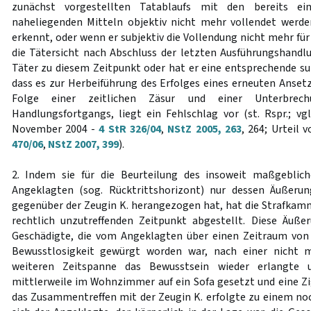
zunächst vorgestellten Tatablaufs mit den bereits ei
naheliegenden Mitteln objektiv nicht mehr vollendet werde
erkennt, oder wenn er subjektiv die Vollendung nicht mehr für
die Tätersicht nach Abschluss der letzten Ausführungshand
Täter zu diesem Zeitpunkt oder hat er eine entsprechende sub
dass es zur Herbeiführung des Erfolges eines erneuten Ansetz
Folge einer zeitlichen Zäsur und einer Unterbrec
Handlungsfortgangs, liegt ein Fehlschlag vor (st. Rspr.; vg
November 2004 -
4 StR 326/04
,
NStZ 2005, 263
, 264; Urteil 
470/06
,
NStZ 2007, 399
).
2. Indem sie für die Beurteilung des insoweit maßgeblich
Angeklagten (sog. Rücktrittshorizont) nur dessen Äuße
gegenüber der Zeugin K. herangezogen hat, hat die Strafkamm
rechtlich unzutreffenden Zeitpunkt abgestellt. Diese Äußer
Geschädigte, die vom Angeklagten über einen Zeitraum von
Bewusstlosigkeit gewürgt worden war, nach einer nicht m
weiteren Zeitspanne das Bewusstsein wieder erlangte 
mittlerweile im Wohnzimmer auf ein Sofa gesetzt und eine Z
das Zusammentreffen mit der Zeugin K. erfolgte zu einem no