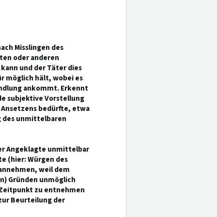
nach Misslingen des
zten oder anderen
 kann und der Täter dies
r möglich hält, wobei es
handlung ankommt. Erkennt
e subjektive Vorstellung
n Ansetzens bedürfte, etwa
g des unmittelbaren
der Angeklagte unmittelbar
e (hier: Würgen des
h annehmen, weil dem
en) Gründen unmöglich
m Zeitpunkt zu entnehmen
zur Beurteilung der