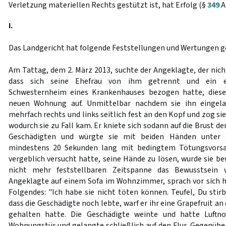
Verletzung materiellen Rechts gestützt ist, hat Erfolg (§
349
A
I.
Das Landgericht hat folgende Feststellungen und Wertungen ge
Am Tattag, dem 2. März 2013, suchte der Angeklagte, der nich
dass sich seine Ehefrau von ihm getrennt und ein 
Schwesternheim eines Krankenhauses bezogen hatte, diese
neuen Wohnung auf. Unmittelbar nachdem sie ihn eingelas
mehrfach rechts und links seitlich fest an den Kopf und zog si
wodurch sie zu Fall kam. Er kniete sich sodann auf die Brust d
Geschädigten und würgte sie mit beiden Händen unter e
mindestens 20 Sekunden lang mit bedingtem Tötungsvors
vergeblich versucht hatte, seine Hände zu lösen, wurde sie bew
nicht mehr feststellbaren Zeitspanne das Bewusstsein 
Angeklagte auf einem Sofa im Wohnzimmer, sprach vor sich 
Folgendes: "Ich habe sie nicht töten können. Teufel, Du stirb
dass die Geschädigte noch lebte, warf er ihr eine Grapefruit an 
gehalten hatte. Die Geschädigte weinte und hatte Luftno
Wohnungstür und gelangte schließlich auf den Flur. Gegenübe