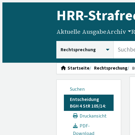
HRR
-Strafre
Aktuelle Ausgabe
Archiv
R
HRRS durchsuchen
Startseite
Rechtsprechung
B
Suchen
Entscheidung
BGH 4 StR 105/14:
Druckansicht
PDF-
Download