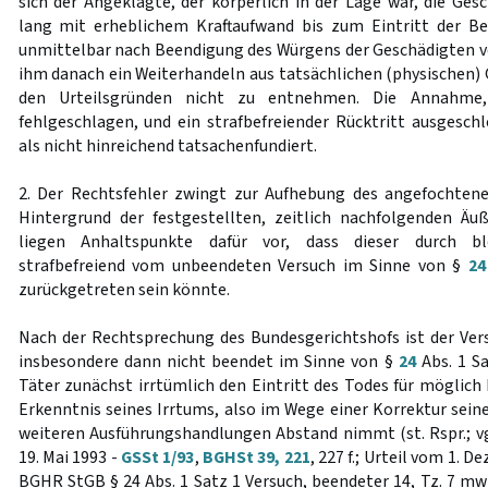
sich der Angeklagte, der körperlich in der Lage war, die Ge
lang mit erheblichem Kraftaufwand bis zum Eintritt der Be
unmittelbar nach Beendigung des Würgens der Geschädigten vo
ihm danach ein Weiterhandeln aus tatsächlichen (physischen) 
den Urteilsgründen nicht zu entnehmen. Die Annahme,
fehlgeschlagen, und ein strafbefreiender Rücktritt ausgeschl
als nicht hinreichend tatsachenfundiert.
2. Der Rechtsfehler zwingt zur Aufhebung des angefochtene
Hintergrund der festgestellten, zeitlich nachfolgenden Ä
liegen Anhaltspunkte dafür vor, dass dieser durch bl
strafbefreiend vom unbeendeten Versuch im Sinne von §
24
zurückgetreten sein könnte.
Nach der Rechtsprechung des Bundesgerichtshofs ist der Ver
insbesondere dann nicht beendet im Sinne von §
24
Abs. 1 Sa
Täter zunächst irrtümlich den Eintritt des Todes für möglich 
Erkenntnis seines Irrtums, also im Wege einer Korrektur sein
weiteren Ausführungshandlungen Abstand nimmt (st. Rspr.; v
19. Mai 1993 -
GSSt 1/93
,
BGHSt 39, 221
, 227 f.; Urteil vom 1. 
BGHR StGB § 24 Abs. 1 Satz 1 Versuch, beendeter 14, Tz. 7 mwN