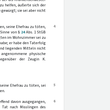
zu helfen, äußerte sich der
 gewürgt; sie sei aber nicht
4
n, seine Ehefrau zu töten,
m Sinne von §
24
Abs. 1 StGB
gten im Wohnzimmer sei zu
habe; er habe den Taterfolg
and liegenden Mitteln nicht
v angenommene physische
gegenüber der Zeugin K.
5
eine Ehefrau zu töten, sei
en.
6
reffend davon ausgegangen,
e Tat nach Misslingen des