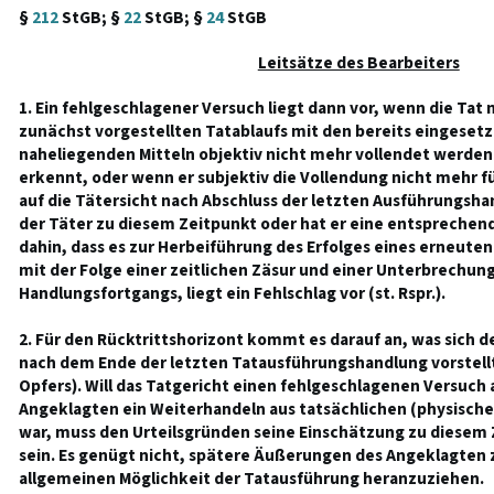
§
212
StGB; §
22
StGB; §
24
StGB
Leitsätze des Bearbeiters
1. Ein fehlgeschlagener Versuch liegt dann vor, wenn die Tat 
zunächst vorgestellten Tatablaufs mit den bereits eingeset
naheliegenden Mitteln objektiv nicht mehr vollendet werden
erkennt, oder wenn er subjektiv die Vollendung nicht mehr fü
auf die Tätersicht nach Abschluss der letzten Ausführungs
der Täter zu diesem Zeitpunkt oder hat er eine entsprechend
dahin, dass es zur Herbeiführung des Erfolges eines erneute
mit der Folge einer zeitlichen Zäsur und einer Unterbrechun
Handlungsfortgangs, liegt ein Fehlschlag vor (st. Rspr.).
2. Für den Rücktrittshorizont kommt es darauf an, was sich 
nach dem Ende der letzten Tatausführungshandlung vorstellt
Opfers). Will das Tatgericht einen fehlgeschlagenen Versuc
Angeklagten ein Weiterhandeln aus tatsächlichen (physisch
war, muss den Urteilsgründen seine Einschätzung zu diese
sein. Es genügt nicht, spätere Äußerungen des Angeklagten 
allgemeinen Möglichkeit der Tatausführung heranzuziehen.