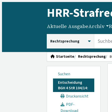
HRR
-Strafre
Aktuelle Ausgabe
Archiv
R
HRRS durchsuchen
Startseite
Rechtsprechung
B
Suchen
Entscheidung
BGH 4 StR 104/14:
Druckansicht
PDF-
Download