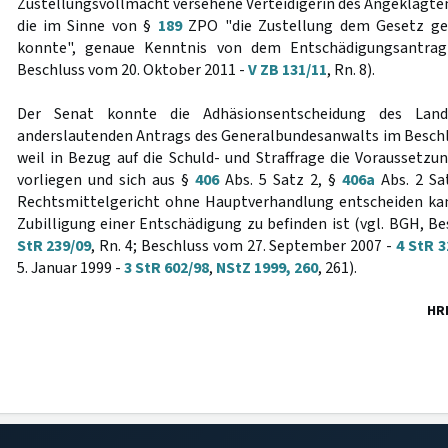
Zustellungsvollmacht versehene Verteidigerin des Angeklagten
die im Sinne von §
189
ZPO "die Zustellung dem Gesetz gem
konnte", genaue Kenntnis von dem Entschädigungsantrag
Beschluss vom 20. Oktober 2011 -
V ZB 131/11
, Rn. 8).
Der Senat konnte die Adhäsionsentscheidung des Land
anderslautenden Antrags des Generalbundesanwalts im Besch
weil in Bezug auf die Schuld- und Straffrage die Voraussetz
vorliegen und sich aus §
406
Abs. 5 Satz 2, §
406a
Abs. 2 Sa
Rechtsmittelgericht ohne Hauptverhandlung entscheiden kan
Zubilligung einer Entschädigung zu befinden ist (vgl. BGH, Be
StR 239/09
, Rn. 4; Beschluss vom 27. September 2007 -
4 StR 3
5. Januar 1999 -
3 StR 602/98
,
NStZ 1999, 260
, 261).
HR