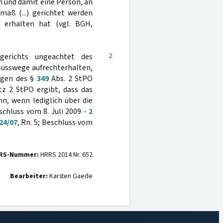
 und damit eine Person, an
äß (...) gerichtet werden
 erhalten hat (vgl. BGH,
2
gerichts ungeachtet des
lusswege aufrechterhalten,
ungen des §
349
Abs. 2 StPO
tz 2 StPO ergibt, dass das
n, wenn lediglich über die
schluss vom 8. Juli 2009 -
2
24/07
, Rn. 5; Beschluss vom
RS-Nummer:
HRRS 2014 Nr. 652
Bearbeiter:
Karsten Gaede