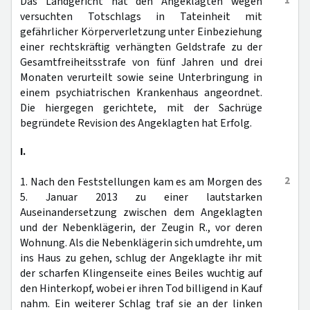
1
Das Landgericht hat den Angeklagten wegen
versuchten Totschlags in Tateinheit mit
gefährlicher Körperverletzung unter Einbeziehung
einer rechtskräftig verhängten Geldstrafe zu der
Gesamtfreiheitsstrafe von fünf Jahren und drei
Monaten verurteilt sowie seine Unterbringung in
einem psychiatrischen Krankenhaus angeordnet.
Die hiergegen gerichtete, mit der Sachrüge
begründete Revision des Angeklagten hat Erfolg.
I.
2
1. Nach den Feststellungen kam es am Morgen des
5. Januar 2013 zu einer lautstarken
Auseinandersetzung zwischen dem Angeklagten
und der Nebenklägerin, der Zeugin R., vor deren
Wohnung. Als die Nebenklägerin sich umdrehte, um
ins Haus zu gehen, schlug der Angeklagte ihr mit
der scharfen Klingenseite eines Beiles wuchtig auf
den Hinterkopf, wobei er ihren Tod billigend in Kauf
nahm. Ein weiterer Schlag traf sie an der linken