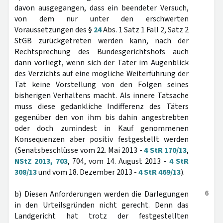
davon ausgegangen, dass ein beendeter Versuch,
von dem nur unter den erschwerten
Voraussetzungen des §
24
Abs. 1 Satz 1 Fall 2, Satz 2
StGB zurückgetreten werden kann, nach der
Rechtsprechung des Bundesgerichtshofs auch
dann vorliegt, wenn sich der Täter im Augenblick
des Verzichts auf eine mögliche Weiterführung der
Tat keine Vorstellung von den Folgen seines
bisherigen Verhaltens macht. Als innere Tatsache
muss diese gedankliche Indifferenz des Täters
gegenüber den von ihm bis dahin angestrebten
oder doch zumindest in Kauf genommenen
Konsequenzen aber positiv festgestellt werden
(Senatsbeschlüsse vom 22. Mai 2013 -
4 StR 170/13
,
NStZ 2013, 703
, 704, vom 14. August 2013 -
4 StR
308/13
und vom 18. Dezember 2013 -
4 StR 469/13
).
6
b) Diesen Anforderungen werden die Darlegungen
in den Urteilsgründen nicht gerecht. Denn das
Landgericht hat trotz der festgestellten