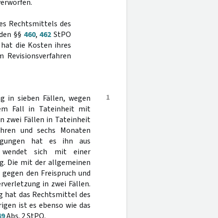
erworfen.
des Rechtsmittels des
 den §§
460
,
462
StPO
 hat die Kosten ihres
 Revisionsverfahren
1
g in sieben Fällen, wegen
nem Fall in Tateinheit mit
n zwei Fällen in Tateinheit
Jahren und sechs Monaten
tigungen hat es ihn aus
e wendet sich mit einer
g. Die mit der allgemeinen
h gegen den Freispruch und
rverletzung in zwei Fällen.
ng hat das Rechtsmittel des
igen ist es ebenso wie das
49
Abs. 2 StPO.