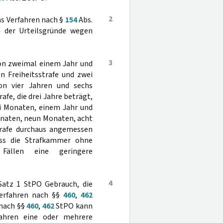
2
as Verfahren nach §
154
Abs.
4 der Urteilsgründe wegen
3
von zweimal einem Jahr und
n Freiheitsstrafe und zwei
von vier Jahren und sechs
fe, die drei Jahre beträgt,
ei Monaten, einem Jahr und
onaten, neun Monaten, acht
rafe durchaus angemessen
dass die Strafkammer ohne
Fällen eine geringere
4
Satz 1 StPO Gebrauch, die
erfahren nach §§
460
,
462
 nach §§
460
,
462
StPO kann
fahren eine oder mehrere