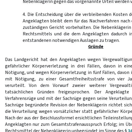
Nebenklägerin gegen das vorgenannte Urteil werden v
4. Die Entscheidung über die verbleibenden Kosten 
Angeklagten bleibt dem für das Nachverfahren nach
zuständigen Gericht vorbehalten. Die Nebenklägerin
Rechtsmittels und die dem Angeklagten dadurch im
entstandenen notwendigen Auslagen zu tragen.
Gründe
Das Landgericht hat den Angeklagten wegen Vergewaltigun
gefährlicher Körperverletzung in drei Fällen, davon in ei
Nötigung, und wegen Körperverletzung in fünf Fällen, davon i
mit Nötigung, zu einer Gesamtfreiheitsstrafe von vier 
verurteilt. Von dem Vorwurf zweier weiterer Vergewal
tatsächlichen Gründen freigesprochen. Der Angeklagt
Verfahrensrüge und mit der Sachrüge gegen seine Verurteilun
Sachrüge begründete Revision der Nebenklägerin richtet sic
die Verurteilung wegen vorsätzlicher statt gefährlicher Körpe
Nach der aus der Beschlussformel ersichtlichen Teileinstellu
Angeklagten nur zum Gesamtstrafenausspruch Erfolg; im Übr
Rechtsmittel der Nebenklägerin unbegründet im Sinne des §
3