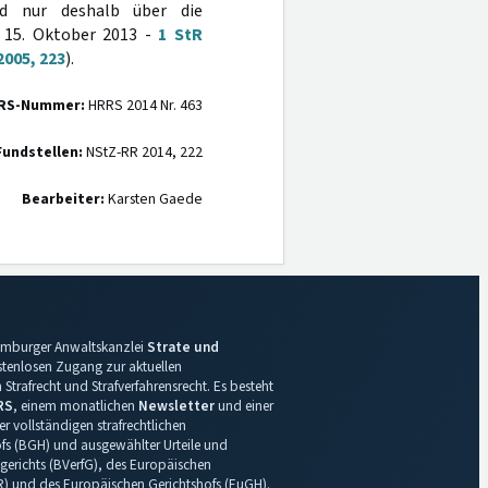
nd nur deshalb über die
m 15. Oktober 2013 -
1 StR
2005, 223
).
RS-Nummer:
HRRS 2014 Nr. 463
Fundstellen:
NStZ-RR 2014, 222
Bearbeiter:
Karsten Gaede
 Hamburger Anwaltskanzlei
Strate und
ostenlosen Zugang zur aktuellen
Strafrecht und Strafverfahrensrecht. Es besteht
RS
, einem monatlichen
Newsletter
und einer
r vollständigen strafrechtlichen
s (BGH) und ausgewählter Urteile und
gerichts (BVerfG), des Europäischen
R) und des Europäischen Gerichtshofs (EuGH).