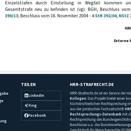
Einzelstrafen durch Einstellung in Wegfall kommen u
Gesamtstrafe neu zu befinden ist (vgl. BGH, Beschluss vo
390/13
; Beschluss vom 16. November 2004 -
4 StR 392/04
,
NStZ 
HR
Externe 
TEILEN
HRR-STRAFRECHT.DE
sgabe
HRR-Strafrecht.de ist ein Service der
LinkedIn
Kollegen
. Das Projekt bietet einen k
ge
höchstrichterlichen Rechtsprechung im 
Xing
aus der juristischen Fachzeitschrift
HR
Rechtsprechungs-Datenbank
mit de
Facebook
Rechtsprechung des Bundesgerichtshof
ung
Beschlüsse u.a. des Bundesverfassungs
Gerichtshofs für Menschenrechte (EGM