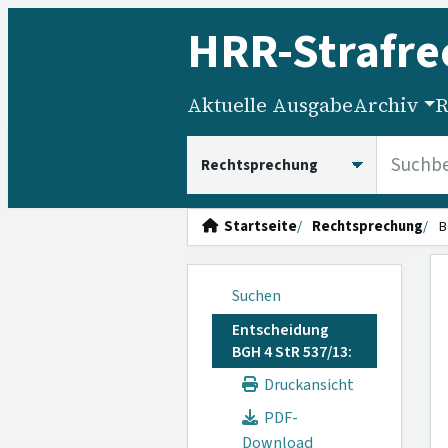
HRR
-Strafre
Aktuelle Ausgabe
Archiv
R
HRRS durchsuchen
Startseite
Rechtsprechung
B
Suchen
Entscheidung
BGH 4 StR 537/13:
Druckansicht
PDF-
Download